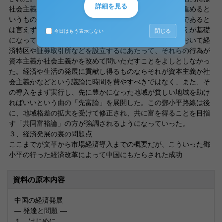
詳細を見る
社会主義を維持しつつ、経済的には市場経済への移行を進めると
いうものである。この政策には「市場経済が即資本主義であると
は言えず、社会主義にも市場はある」という鄧小平の考えが基礎
閉じる
今日はもう表示しない
になっている。また、鄧小平はこの市場経済導入推進において経
済特区や証券取引所などを設立するにあたって、それらの行為が
資本主義か社会主義かを改めて問いただすことをよしとしなかっ
た。経済や生活の発展に貢献し得るものならそれが資本主義か社
会主義かなどという議論に時間を費やすべきではなく、また、そ
の導入をまず実行し、先に豊かになった地域が貧しい地域を助け
ればいいという由の「先富論」を展開した。この鄧小平路線は後
に、地域格差の拡大を受けて修正され、共に富を得ることを目指
す「共同富裕論」の方が強調されるようになっていった。
３、経済発展の裏の問題点
ここまでが文革から市場経済導入までの概要だが、こういった鄧
小平の行った経済改革によって中国にもたらされた成功
資料の原本内容
中国の経済発展
― 発達と問題 ―
１、はじめに