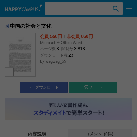
検索ワード入力
中国の社会と文化
550円
l
660円
会員
非会員
Microsoft® Office Word
3
3,816
ページ数
閲覧数
23
ダウンロード数
by
wagwag_65
ダウンロード
カート
内容説明
コメント（0件）