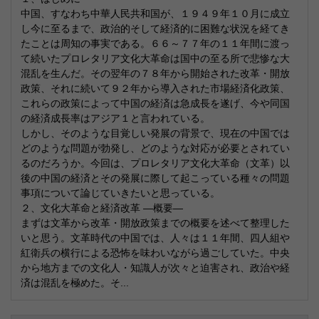
中国、すなわち中華人民共和国が、１９４９年１０月に成立
し今に至るまで、政治的そして経済的に困難な状況を経てき
たことは周知の事実である。６６～７７年の１１年間に渡っ
て続いたプロレタリア文化大革命は国中の至る所で悲惨な大
混乱を生んだ。その翌年の７８年から開始された改革・開放
政策、それに続いて９２年から導入された市場経済化政策、
これらの政策によって中国の経済は急成長を遂げ、今や同国
の経済成長率はアジア１と言われている。
しかし、そのような目覚しい発展の背景で、現在の中国では
どのような問題が勃発し、どのような対応が必要とされてい
るのだろうか。今回は、プロレタリア文化大革命（文革）以
後の中国の経済とその発展に際して起こっている種々の問題
事項について論じていきたいと思っている。
２、文化大革命と経済改革 ―概要―
まずは文革から改革・開放政策までの概要を述べて整理した
いと思う。文革時代の中国では、人々は１１年間、四人組や
紅衛兵の横行による恐怖を味わいながら過ごしていた。中央
から地方までの文化人・知識人が次々と迫害され、政治や経
済は混乱を極めた。そ...