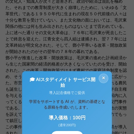
の文化人・知識人が次々と迫害され、政治や経済は混乱を極め
た。それまでの教育制度が大きく崩壊したために、いわゆる「文
革世代」である１９５０年代に生まれの現在５０代前後の人々は
十分な教育を受けていない。また文化物の面においては、毛沢東
関係の他には何も生み出されたものはないとまで言われている。
上に述べた通りその文化大革命は、７６年に毛沢東が死去したこ
とで終息を迎えた。江青女史ら四人組は逮捕され、翌７７年には
文革終結が明文化された。そして、鄧小平率いる改革・開放政策
が開始されたのがその翌年の７８年の暮れである。
鄧小平が推進した改革・開放政策は、毛沢東の進めた計画経済か
ら生じた国家間の経済的格差が大きくなっていたのを受け、開始
された。この改革・開放政策ではまず農村での家庭請負制度を認
め、そうして農業生産量が上昇すると、郷鎮企業が全国に広がっ
×
🎓 AIスタディメイト サービス開
た。市営農家が認められるようになると、万元戸と言われる農民
始
も誕生した。次に経済改革は都市部に移る。国有企業に半自主権
導入記念価格でご提供
を与えるとともに対外開放によって諸国の情報が大量に国内に入
学習をサポートする AI が、資料の基礎とな
ってくることになった。そこで起こったのが８９年の天安門事件
る原稿を作成いたします。
である。学生や労働者が、民主主義や自由、また幹部腐敗の実態
を訴えて暴動化したものであったが、指導部はこれを武力でもっ
導入価格：100円
て鎮圧したという事件である。
(通常200円)
この事件から三年後の９２年に、鄧小平によって市場経済が導入
された。これは社会主義市場経済と言われるもので、政治的には