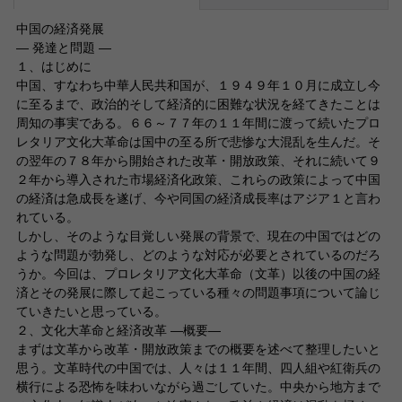
中国の経済発展
― 発達と問題 ―
１、はじめに
中国、すなわち中華人民共和国が、１９４９年１０月に成立し今
に至るまで、政治的そして経済的に困難な状況を経てきたことは
周知の事実である。６６～７７年の１１年間に渡って続いたプロ
レタリア文化大革命は国中の至る所で悲惨な大混乱を生んだ。そ
の翌年の７８年から開始された改革・開放政策、それに続いて９
２年から導入された市場経済化政策、これらの政策によって中国
の経済は急成長を遂げ、今や同国の経済成長率はアジア１と言わ
れている。
しかし、そのような目覚しい発展の背景で、現在の中国ではどの
ような問題が勃発し、どのような対応が必要とされているのだろ
うか。今回は、プロレタリア文化大革命（文革）以後の中国の経
済とその発展に際して起こっている種々の問題事項について論じ
ていきたいと思っている。
２、文化大革命と経済改革 ―概要―
まずは文革から改革・開放政策までの概要を述べて整理したいと
思う。文革時代の中国では、人々は１１年間、四人組や紅衛兵の
横行による恐怖を味わいながら過ごしていた。中央から地方まで