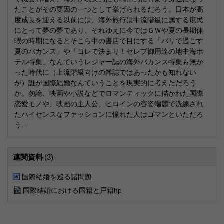
たことがその要因の一つとして挙げられるだろう。日本が高
度成長を迎える以前には、海外旅行は中流階級に属する庶民
にとって夢の夢であり、それゆえに今ではＧＷや夏の長期休
暇の時期になるとそこら中の書店で目にする「バリで過ごす
夏のバカンス」や「コレで決まり！セレブ御用達の地中海ホ
テル特集」なんていうレジャー誌の海外バカンス特集も無か
った時代に（上流階級向けの雑誌ではあったかも知れない
が）誰が国際結婚なんていうことを現実的に考えただろう
か。勿論、映画や小説などでロマンティックに描かれた国際
恋愛モノや、映画の主人公、ヒロインの容姿端麗で洗練され
たハイセンスなファッションに憧れた人はゴマンといただろ
う...
連関資料
(3)
国際結婚を巡る諸問題
国際結婚における国籍と戸籍hp