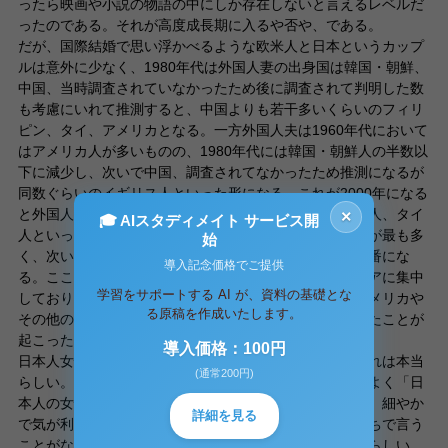
ったら映画や小説の物語の中にしか存在しないと言えるレベルだ
ったのである。それが高度成長期に入るや否や、である。
だが、国際結婚で思い浮かべるような欧米人と日本というカップ
ルは意外に少なく、1980年代は外国人妻の出身国は韓国・朝鮮、
中国、当時調査されていなかったため後に調査されて判明した数
も考慮にいれて推測すると、中国よりも若干多いくらいのフィリ
ピン、タイ、アメリカとなる。一方外国人夫は1960年代において
はアメリカ人が多いものの、1980年代には韓国・朝鮮人の半数以
下に減少し、次いで中国、調査されてなかったため推測になるが
同数ぐらいのイギリス人といった形になる。これが2000年になる
と外国人妻の数はは中国人、フィリピン人、韓国・朝鮮人、タイ
×
🎓 AIスタディメイト サービス開
人といった順番になり、外国人夫はその他の国の出身者が最も多
始
く、次いで韓国・朝鮮人、アメリカ人、中国人という順番にな
導入記念価格でご提供
る。ここで注目すべきところは、外国人妻の国籍がアジアに集中
学習をサポートする AI が、資料の基礎とな
しており、一方外国人夫はアジア国籍も多いものの、アメリカや
る原稿を作成いたします。
その他の国籍が多いという点である。一体なぜこういったことが
起こったのだろうか。
導入価格：100円
日本人女性が欧米人にモテるという話はよく聞くが、これは本当
(通常200円)
らしい。バイト先にくるアメリカ人やイギリス人の客がよく「日
本人の女性は最高だ」と熱心に語っているのを目にする。細やか
詳細を見る
で気が利いて、男を立てるし家事はするし、その上金持ちで言う
ことがないというのが欧米での日本人女性に対する評価らしい。