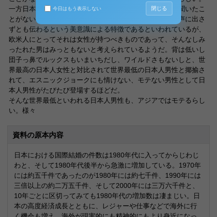
一方日本人男性は、基本モテない。そういった話を一切聞いたこ
閉じる
今日はもう表示しない
とがない。細やかで気が利くというのは、日本人特有の声に出さ
ずとも伝わるという美意識による特徴であるといわれているが、
欧米人にとってそれは女性が持つべきものであって、そんなしみ
ったれた男はみっともないと考えられているようだ。背は低いし
団子っ鼻でルックスもいまいちだし、ワイルドさもないしと、世
界最高の日本人女性と対比されて世界最低の日本人男性と揶揄さ
れて、エスニックジョークにも情けない、モテない男性として日
本人男性がたびたび登場するほどだ。
そんな世界最低といわれる日本人男性も、アジアではモテるらし
い。様々
資料の原本内容
日本における国際結婚の件数は1980年代に入ってからじわじ
わと、そして1980年代後半から急激に増加している。1970年
には約五千件であったのが1980年には約七千件、1990年には
三倍以上の約二万五千件、そして2000年には三万六千件と、
10年ごとに区切ってみても1980年代の増加数は凄まじい。日
本の高度経済成長とともに、レジャーや仕事などで海外に行
く機会も増え、海外が現実的にも精神的にもより身近になっ