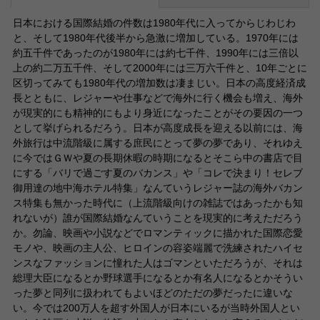
日本における国際結婚の件数は1980年代に入ってからじわじわ
と、そして1980年代後半から急激に増加している。1970年には
約五千件であったのが1980年には約七千件、1990年には三倍以
上の約二万五千件、そして2000年には三万六千件と、10年ごとに
区切ってみても1980年代の増加数は凄まじい。日本の高度経済成
長とともに、レジャーや仕事などで海外に行く機会も増え、海外
が現実的にも精神的にもより身近になったことがその要因の一つ
として挙げられるだろう。日本が高度成長を迎える以前には、海
外旅行は中流階級に属する庶民にとって夢の夢であり、それゆえ
に今ではＧＷや夏の長期休暇の時期になるとそこら中の書店で目
にする「バリで過ごす夏のバカンス」や「コレで決まり！セレブ
御用達の地中海ホテル特集」なんていうレジャー誌の海外バカン
ス特集も無かった時代に（上流階級向けの雑誌ではあったかも知
れないが）誰が国際結婚なんていうことを現実的に考えただろう
か。勿論、映画や小説などでロマンティックに描かれた国際恋愛
モノや、映画の主人公、ヒロインの容姿端麗で洗練されたハイセ
ンスなファッションに憧れた人はゴマンといただろうが、それは
総理大臣になるとか野球選手になるとか有名人になるとかそうい
った夢と同列に扱われてもよいほどのただの夢だったに違いな
い。今では200万人を超す外国人が日本にいるが当時外国人とい