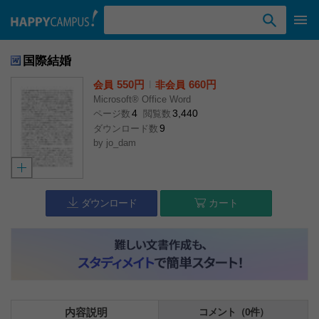
検索ワード入力
国際結婚
550円
l
660円
会員
非会員
Microsoft® Office Word
4
3,440
ページ数
閲覧数
9
ダウンロード数
by
jo_dam
ダウンロード
カート
内容説明
コメント（0件）