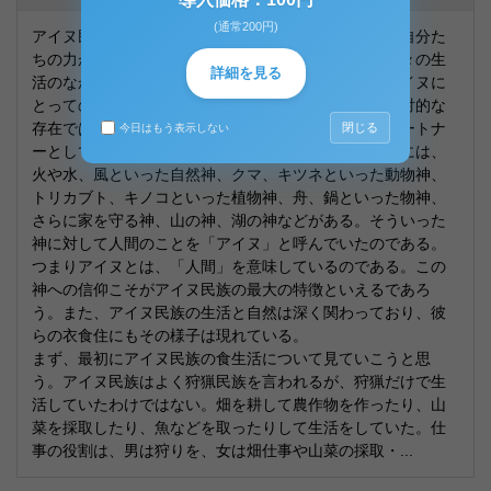
(通常200円)
アイヌ民族は、「自分たちに役立つもの」あるいは「自分た
ちの力が及ばないもの」を神（カムイ）とみなし、日々の生
詳細を見る
活のなかで、祈り、さまざまな儀礼を行っていた。アイヌに
とってのカムイとは、単に畏れ、崇い、従うだけの絶対的な
存在ではなく、人間と対等であり、対話をなし得るパートナ
閉じる
今日はもう表示しない
ーとして存在するものだったのである。それらの神々には、
火や水、風といった自然神、クマ、キツネといった動物神、
トリカブト、キノコといった植物神、舟、鍋といった物神、
さらに家を守る神、山の神、湖の神などがある。そういった
神に対して人間のことを「アイヌ」と呼んでいたのである。
つまりアイヌとは、「人間」を意味しているのである。この
神への信仰こそがアイヌ民族の最大の特徴といえるであろ
う。また、アイヌ民族の生活と自然は深く関わっており、彼
らの衣食住にもその様子は現れている。
まず、最初にアイヌ民族の食生活について見ていこうと思
う。アイヌ民族はよく狩猟民族を言われるが、狩猟だけで生
活していたわけではない。畑を耕して農作物を作ったり、山
菜を採取したり、魚などを取ったりして生活をしていた。仕
事の役割は、男は狩りを、女は畑仕事や山菜の採取・...