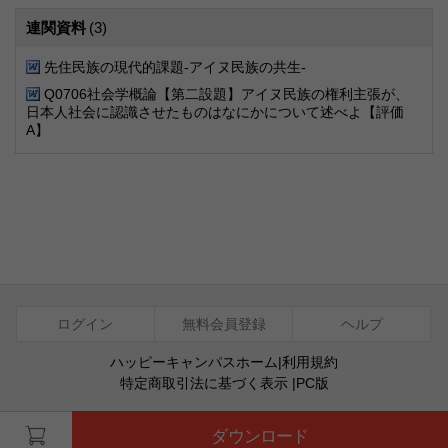
連関資料
(3)
先住民族の現代的課題-アイヌ民族の共生-
Q0706社会学概論【第二設題】アイヌ民族の権利主張が、
日本人社会に認識させたものはなにかについて述べよ【評価
A】
ログイン
無料会員登録
ヘルプ
ハッピーキャンパスホーム
|
利用規約
特定商取引法に基づく表示
|
PC版
ⓒ Agentsoft Co., Ltd.
ダウンロード