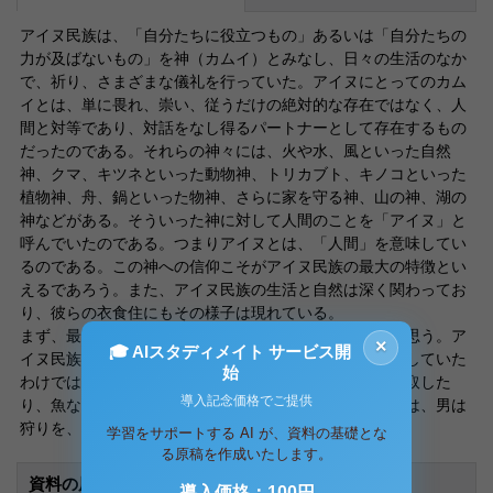
アイヌ民族は、「自分たちに役立つもの」あるいは「自分たちの
力が及ばないもの」を神（カムイ）とみなし、日々の生活のなか
で、祈り、さまざまな儀礼を行っていた。アイヌにとってのカム
イとは、単に畏れ、崇い、従うだけの絶対的な存在ではなく、人
間と対等であり、対話をなし得るパートナーとして存在するもの
だったのである。それらの神々には、火や水、風といった自然
神、クマ、キツネといった動物神、トリカブト、キノコといった
植物神、舟、鍋といった物神、さらに家を守る神、山の神、湖の
神などがある。そういった神に対して人間のことを「アイヌ」と
呼んでいたのである。つまりアイヌとは、「人間」を意味してい
るのである。この神への信仰こそがアイヌ民族の最大の特徴とい
えるであろう。また、アイヌ民族の生活と自然は深く関わってお
り、彼らの衣食住にもその様子は現れている。
まず、最初にアイヌ民族の食生活について見ていこうと思う。ア
×
🎓 AIスタディメイト サービス開
イヌ民族はよく狩猟民族を言われるが、狩猟だけで生活していた
始
わけではない。畑を耕して農作物を作ったり、山菜を採取した
導入記念価格でご提供
り、魚などを取ったりして生活をしていた。仕事の役割は、男は
狩りを、女は畑仕事や山菜の採取・
学習をサポートする AI が、資料の基礎とな
る原稿を作成いたします。
資料の原本内容
導入価格：100円