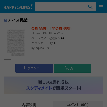
検索ワード入力
アイヌ民族
550円
l
660円
会員
非会員
Microsoft® Office Word
2
5,442
ページ数
閲覧数
16
ダウンロード数
by
aquas120
ダウンロード
カート
内容説明
コメント（0件）