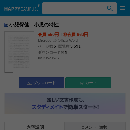
検索ワード入力
小児保健 小児の特性
550円
l
660円
会員
非会員
Microsoft® Office Word
5
3,591
ページ数
閲覧数
9
ダウンロード数
by
kayo1987
ダウンロード
カート
内容説明
コメント（0件）