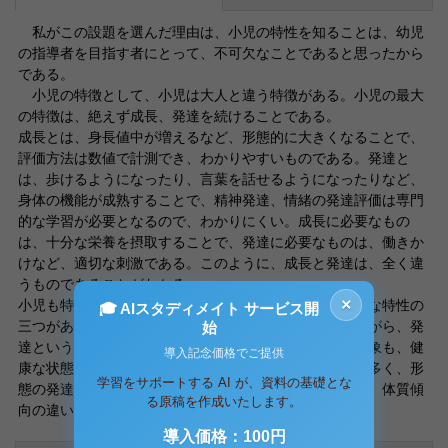
私がこの設題を選んだ理由は、小児の特性を知ることは、幼児
の指導者を目指す者にとって、不可欠なことであると思ったから
である。
小児の特徴として、小児は大人と違う特徴がある。小児の最大
の特徴は、絶えず成長、発達を続けることである。
成長とは、身長値中が増えるなど、形態的に大きくなることで、
評価方法は数値で計測でき、わかりやすいものである。発達と
は、歩けるようになったり、言葉を話せるようになったりなど、
身体の機能が成熟することで、精神発達、情緒の発達評価は専門
的な学習が必要となるので、わかりにくい。成長に必要なもの
は、十分な栄養を摂取することで、発達に必要なものは、働きか
けなど、適切な刺激である。このように、成長と発達は、全く違
うものであることがわかる。
×
小児も特性には、身体上の特性、精神上の特性、社会的な特性の
🎓 AIスタディメイト サービス開
三つがある。身体上の特性は、それぞれ個体差を持ちながら、発
始
達という動きの上を歩いているので、生理的、病理的現象も、健
導入記念価格でご提供
康な状態と病的な状態との境界もはっきりしない場合が多く、形
学習をサポートする AI が、資料の基礎とな
態の発達と機能の発達の不一致、体内の各機能の不均衡、体質傾
る原稿を作成いたします。
向の違いなどが著しく、病気の診断なども複雑である
導入価格：100円