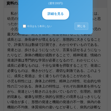
資料の原本内容
(通常200円)
私がこの設題を選んだ理由は、小児の特性を知ることは、
詳細を見る
幼児の指導者を目指す者にとって、不可欠なことであると思
ったからである。
閉じる
今日はもう表示しない
小児の特徴として、小児は大人と違う特徴がある。小児の
最大の特徴は、絶えず成長、発達を続けることである。
成長とは、身長値中が増えるなど、形態的に大きくなること
で、評価方法は数値で計測でき、わかりやすいものである。
発達とは、歩けるようになったり、言葉を話せるようになっ
たりなど、身体の機能が成熟することで、精神発達、情緒の
発達評価は専門的な学習が必要となるので、わかりにくい。
成長に必要なものは、十分な栄養を摂取することで、発達に
必要なものは、働きかけなど、適切な刺激である。このよう
に、成長と発達は、全く違うものであることがわかる。
小児も特性には、身体上の特性、精神上の特性、社会的な特
性の三つがある。身体上の特性は、それぞれ個体差を持ちな
がら、発達という動きの上を歩いているので、生理的、病理
的現象も、健康な状態と病的な状態との境界もはっきりしな
い場合が多く、形態の発達と機能の発達の不一致、体内の各
機能の不均衡、体質傾向の違いなどが著しく、病気の診断な