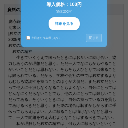
導入価格：100円
資料の原本内容
(通常200円)
慶応義塾入門
詳細を見る
期末レポート
[独立の精神について]
閉じる
今日はもう表示しない
2005年7月8日提出
独立の精神について
独立の精神
生きていくうえで困ったときにはお互いに助け合い、協
力しあうのが理想だと思う。ただ一人でなにもかもやること
がいいことだとは思わない。そもそも人ひとりで出来ること
は限られている。だから、学校や会社の中では独立するより
もむしろ協調性を持つことのほうが大切だ。また独立だとい
って他人に干渉しなくなることもよくない。自分にとっては
どんなにくだらないことでも、他の人にとっては難しいこと
だってある。そういうときには、自分の持っている力を貸し
てあげるべきだと思う。また逆の場合は恥ずかしがらずに手
伝ってもらえばよい。人に頼ることは情けないなどと思っ
て、一人で問題を抱え込むようなことはするべきではない。
私が理解した独立の精神は、何も人に頼らないというこ