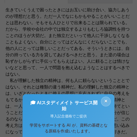
生きていくうえで困ったときにはお互いに助け合い、協力しあう
のが理想だと思う。ただ一人でなにもかもやることがいいことだ
とは思わない。そもそも人ひとりで出来ることは限られている。
だから、学校や会社の中では独立するよりもむしろ協調性を持つ
ことのほうが大切だ。また独立だといって他人に干渉しなくなる
こともよくない。自分にとってはどんなにくだらないことでも、
他の人にとっては難しいことだってある。そういうときには、自
分の持っている力を貸してあげるべきだと思う。また逆の場合は
恥ずかしがらずに手伝ってもらえばよい。人に頼ることは情けな
いなどと思って、一人で問題を抱え込むようなことはするべきで
はない。
私が理解した独立の精神は、何も人に頼らないということとで
はない。それとは種類の違う精神だ。私の理解した独立の精神と
は、いざとなったときに他人の思想に左右されずに自分の考えを
もてるかということだ。福沢先生が伝えたかった独立の精神と
×
🎓 AIスタディメイト サービス開
は、一人になっても自分の信念を貫き通すだけの強さを持てとい
始
うことだと思う。どんなに多くの人に反対されても、自分が信じ
導入記念価格でご提供
るのならば、周りに流される真実を貫き通せということだ。この
学習をサポートする AI が、資料の基礎とな
考え方は一つ間違えると、他人のアドバイスを聞かない思い込み
る原稿を作成いたします。
になってしまう恐れもある。しかし、私はこの考え方が好きだ。