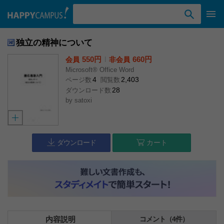
検索ワード入力
独立の精神について
550円
l
660円
会員
非会員
Microsoft® Office Word
4
2,403
ページ数
閲覧数
28
ダウンロード数
by
satoxi
ダウンロード
カート
内容説明
コメント（4件）