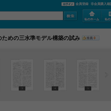
会員登録
非会員購入確
のための三水準モデル構築の試み
推薦
0
3
4
5