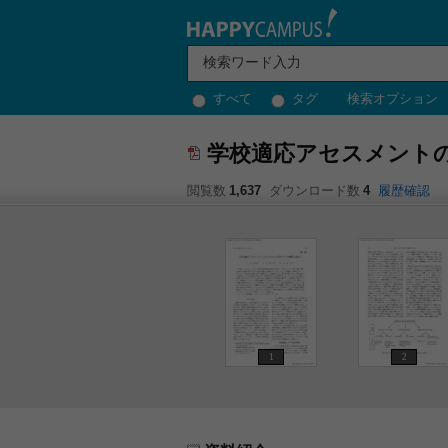
すべて
タグ
検索オプション
学校適応アセスメント
閲覧数
1,637
ダウンロード数
4
履歴確認
1
2