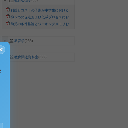
教育心理学
(36)
利益とコストの予期が中学生における
友人への相談行動に与える影響の検討
抑うつの促進および低減プロセスにお
ける自動思考の媒介効果
幼児の条件推論とワーキングメモリお
よび抑制制御の関連
教育学
(288)
×
教育関連資料室
(322)
広告
成