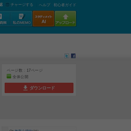
認
チャージする
へルプ
初心者ガイド
ページ数 :
17
ページ
全体公開
ダウンロード
6
7
8
9