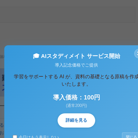
🎓 AIスタディメイト サービス開始
法利用、無断転載・配布は著作権法違反となります。
導入記念価格でご提供
学習をサポートする AI が、資料の基礎となる原稿を作
いたします。
導入価格：100円
(通常200円)
詳細を見る
る友人への相談行動に与える影響の検討
おける自動思考の媒介効果
今日はもう表示しない
閉じる