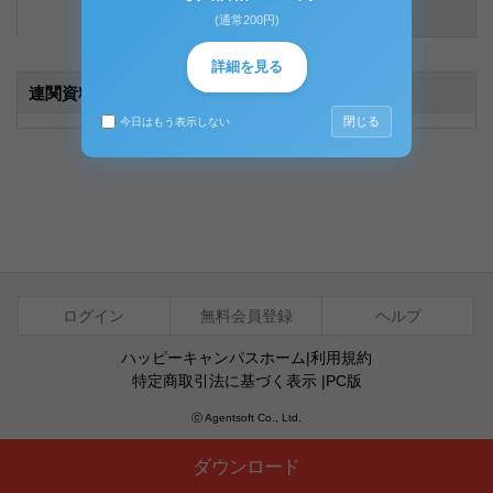
内容説明
コメント（0件）
(通常200円)
詳細を見る
連関資料
(1)
閉じる
今日はもう表示しない
ログイン
無料会員登録
ヘルプ
ハッピーキャンパスホーム
|
利用規約
特定商取引法に基づく表示
|
PC版
ⓒ Agentsoft Co., Ltd.
ダウンロード