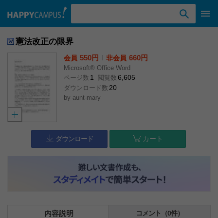
検索ワード入力
憲法改正の限界
550円
l
660円
会員
非会員
Microsoft® Office Word
1
6,605
ページ数
閲覧数
20
ダウンロード数
by
aunt-mary
ダウンロード
カート
内容説明
コメント（0件）