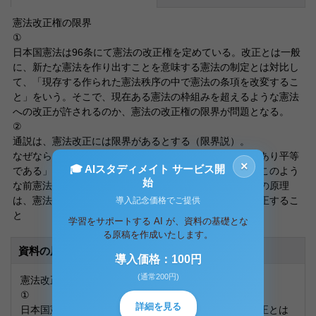
憲法改正権の限界
①
日本国憲法は96条にて憲法の改正権を定めている。改正とは一般
に、新たな憲法を作り出すことを意味する憲法の制定とは対比し
て、「現存する作られた憲法秩序の中で憲法の条項を改変するこ
と」をいう。そこで、現在ある憲法の枠組みを超えるような憲法
への改正が許されるのか、憲法の改正権の限界が問題となる。
②
通説は、憲法改正には限界があるとする（限界説）。
なぜなら、憲法は本来、「人間は生まれながらに自由であり平等
×
🎓 AIスタディメイト サービス開
である」という自然権の思想を体現した成文法であり、このよう
始
な前憲法的な性格を持つ、基本的な人権や国民主権などの原理
は、憲法改正手続きに沿ったものであったとしても、改正するこ
導入記念価格でご提供
と
学習をサポートする AI が、資料の基礎とな
る原稿を作成いたします。
資料の原本内容
導入価格：100円
(通常200円)
憲法改正権の限界
①
詳細を見る
日本国憲法は96条にて憲法の改正権を定めている。改正とは