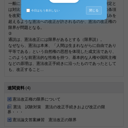
一般に、新たな憲法を作り出すことを意味する憲法の制定と
は対比して、「現存する作られた憲法秩序の中で憲法の条項
閉じる
今日はもう表示しない
を改変すること」をいう。そこで、現在ある憲法の枠組みを
超えるような憲法への改正が許されるのか、憲法の改正権の
限界が問題となる。
②
通説は、憲法改正には限界があるとする（限界説）。
なぜなら、憲法は本来、「人間は生まれながらに自由であり
平等である」という自然権の思想を体現した成文法であり、
このような前憲法的な性格を持つ、基本的な人権や国民主権
などの原理は、憲法改正手続きに沿ったものであったとして
も、改正すること...
連関資料
(4)
憲法改正権の限界について
憲法 試験対策 憲法の改正手続きおよび改正の限
界・・・
憲法論文答案練習 憲法改正の限界