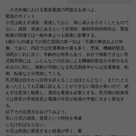
小児外傷における緊急看護の問題点を述べよ。
緊急のポイント
小児は絶えず成長・発達しており、単に成人を小さくしたもので
ない。成長・発達にあるという生理的・解剖学的特殊性は、緊急
医療の現場では一般外来よりも顕著に影響する。
1歳から15歳までの死亡原因の第一位は「不慮の事故および外
傷」であり、内訳では交通事故が最も多く、堕落、機械的窒息、
溺死がこれに次ぐ。年齢的な特長もあり、自分で移動できない乳
児期早期には、ふとんなどの圧迫による機械的窒息が大部分を占
めるのに対し、移動が可能になる乳児期後半からは交通事故、転
倒、転落などが増加してくる。
乳児期は自分から症状を訴えることはほとんどなく、またたとえ
あったとしても正確に訴えることができない場合が多いので、絶
えず注意深く観察し、適切な看護を必要とする。乳児期の疾病等
では異常の早期発見と看護の可否が経過や予後に大きく変化す
る。
以下その注意点をあげてみよう。
常に小児の成長、発育という特性を考慮
しなければならない。
小児は疾病に罹患すると経過が早く、重