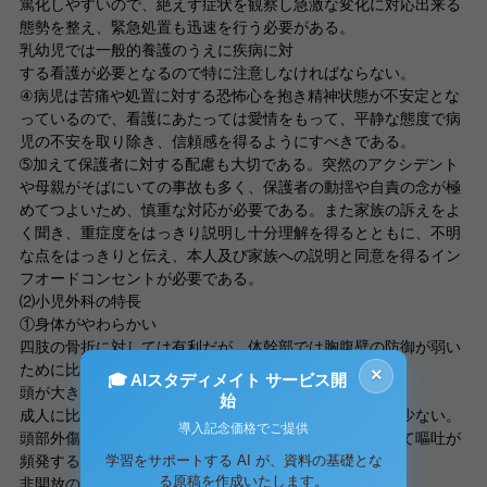
篤化しやすいので、絶えず症状を観察し急激な変化に対応出来る
態勢を整え、緊急処置も迅速を行う必要がある。
乳幼児では一般的養護のうえに疾病に対
する看護が必要となるので特に注意しなければならない。
④病児は苦痛や処置に対する恐怖心を抱き精神状態が不安定とな
っているので、看護にあたっては愛情をもって、平静な態度で病
児の不安を取り除き、信頼感を得るようにすべきである。
➄加えて保護者に対する配慮も大切である。突然のアクシデント
や母親がそばにいての事故も多く、保護者の動揺や自責の念が極
めてつよいため、慎重な対応が必要である。また家族の訴えをよ
く聞き、重症度をはっきり説明し十分理解を得るとともに、不明
な点をはっきりと伝え、本人及び家族への説明と同意を得るイン
フオードコンセントが必要である。
⑵小児外科の特長
①身体がやわらかい
四肢の骨折に対しては有利だが、体幹部では胸腹壁の防御が弱い
ために比較的小さな外力で単一臓器が損傷されやすい。
×
🎓 AIスタディメイト サービス開
頭が大きい
始
成人に比べ、頭部・顔面外傷が多く、四肢・骨盤外傷が少ない。
導入記念価格でご提供
頭部外傷では中枢神経の損傷を起こしやすく、症状として嘔吐が
学習をサポートする AI が、資料の基礎とな
頻発すること、けいれんを伴いやすいことが特長。
る原稿を作成いたします。
非開放の鈍的外傷が多い