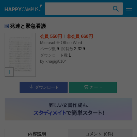
検索ワード入力
発達と緊急看護
550円
l
660円
会員
非会員
Microsoft® Office Word
9
2,329
ページ数
閲覧数
1
ダウンロード数
by
khagigi0104
ダウンロード
カート
内容説明
コメント（0件）