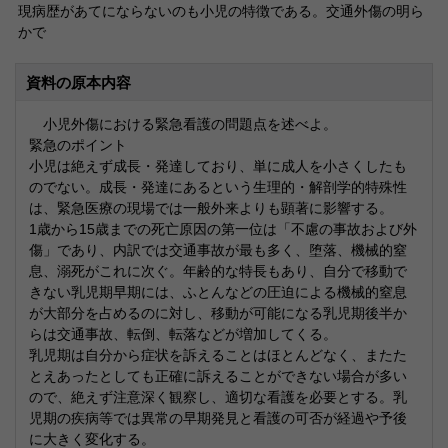
現病歴があてにならないのも小児の特徴である。交通外傷の明ら
かで
資料の原本内容
小児外傷における緊急看護の問題点を述べよ。
緊急のポイント
小児は絶えず成長・発達しており、単に成人を小さくしたも
のでない。成長・発達にあるという生理的・解剖学的特殊性
は、緊急医療の現場では一般外来よりも顕著に影響する。
1歳から15歳までの死亡原因の第一位は「不慮の事故および外
傷」であり、内訳では交通事故が最も多く、堕落、機械的窒
息、溺死がこれに次ぐ。年齢的な特長もあり、自分で移動で
きない乳児期早期には、ふとんなどの圧迫による機械的窒息
が大部分を占めるのに対し、移動が可能になる乳児期後半か
らは交通事故、転倒、転落などが増加してくる。
乳児期は自分から症状を訴えることはほとんどなく、またた
とえあったとしても正確に訴えることができない場合が多い
ので、絶えず注意深く観察し、適切な看護を必要とする。乳
児期の疾病等では異常の早期発見と看護の可否が経過や予後
に大きく変化する。