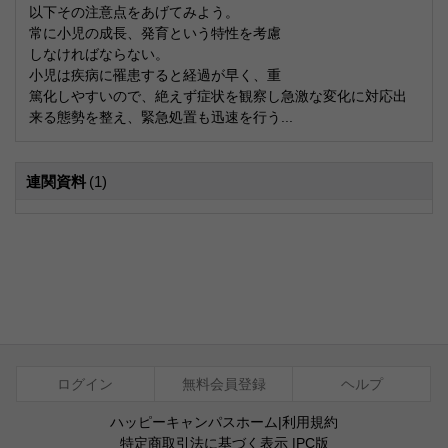
以下その注意点をあげてみよう。
常に小児の成長、発育という特性を考慮
しなければならない。
小児は疾病に罹患すると経過が早く、重
篤化しやすいので、絶えず症状を観察し急激な変化に対応出
来る態勢を整え、緊急処置も迅速を行う...
連関資料
(1)
ログイン
無料会員登録
ヘルプ
ハッピーキャンパスホーム
|
利用規約
特定商取引法に基づく表示
|
PC版