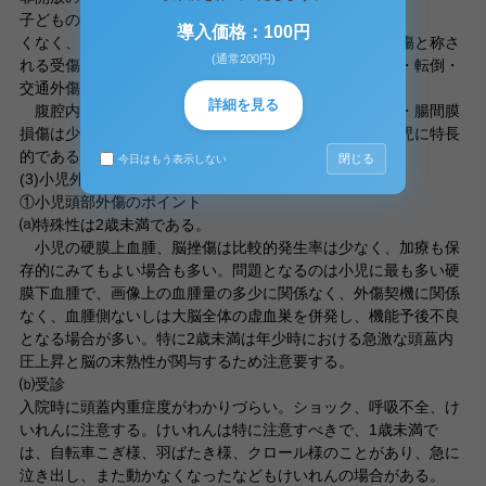
子どもの場合には鈍利なモノでの外傷はす
導入価格：100円
くなく、そのほとんどが鈍的外傷であり、閉鎖性腹部外傷と称さ
(通常200円)
れる受傷形態であることが多い。受傷機転としては転落・転倒・
交通外傷などがほとんどである。
詳細を見る
腹腔内臓器では、肝・腎・睥の損傷が大きく、消化管・腸間膜
損傷は少ない。一二指腸壁内出血や外傷性膵炎なども小児に特長
的である。
閉じる
今日はもう表示しない
(3)小児外傷への対応（注意すべきポイント）
①小児頭部外傷のポイント
⒜特殊性は2歳未満である。
小児の硬膜上血腫、脳挫傷は比較的発生率は少なく、加療も保
存的にみてもよい場合も多い。問題となるのは小児に最も多い硬
膜下血腫で、画像上の血腫量の多少に関係なく、外傷契機に関係
なく、血腫側ないしは大脳全体の虚血巣を併発し、機能予後不良
となる場合が多い。特に2歳未満は年少時における急激な頭蒕内
圧上昇と脳の末熟性が関与するため注意要する。
⒝受診
入院時に頭蓋内重症度がわかりづらい。ショック、呼吸不全、け
いれんに注意する。けいれんは特に注意すべきで、1歳未満で
は、自転車こぎ様、羽ばたき様、クロール様のことがあり、急に
泣き出し、また動かなくなったなどもけいれんの場合がある。