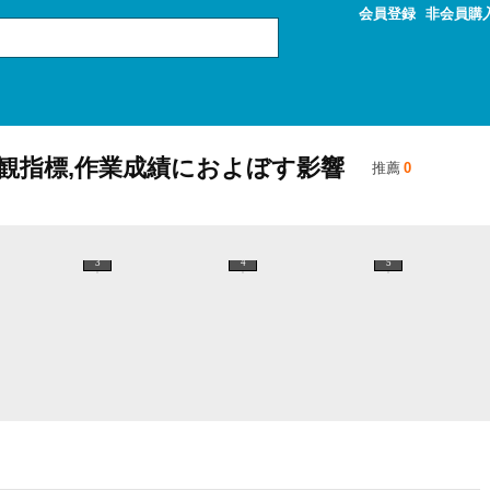
会員登録
非会員購
観指標,作業成績におよぼす影響
推薦
0
3
4
5