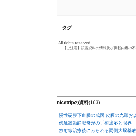
タグ
All rights reserved.
【ご注意】該当資料の情報及び掲載内容の不
nicetripの資料
(163)
慢性硬膜下血腫の成因 皮膜の光顕お
傍延髄動静脈奇形の手術適応と限界
放射線治療後にみられる両側大脳基