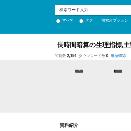
すべて
タグ
検索オプション
長時間暗算の生理指標,主
閲覧数
2,154
ダウンロード数
0
履歴確認
1
2
資料紹介