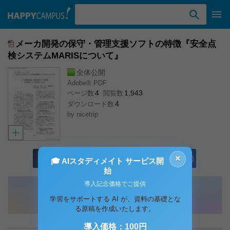
検索ワード入力
メーカ開発の保守・管理支援ソフトの特徴『安全点
検システムMARISについて』
全体公開
Adobe® PDF
4
1,943
ページ数
閲覧数
4
ダウンロード数
by
nicetrip
×
資料確認
ダウンロード (660KB)
🎓 AIスタディメイト サービス開
始
導入記念価格でご提供
学習をサポートする AI が、資料の基礎とな
る原稿を作成いたします。
導入価格：100円