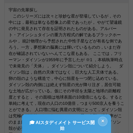
宇宙の先輩探し
このシリーズには次々と珍妙な星が登場しているが，その
中には，最初は単なる想像上の星であったが， やがて望遠鏡
の中に発見されて存在を証明されたものがある。アルバー
ト・アインシュタインの重力方程式の解であるブラックホー
ルや， 統計物理から予想された中性子星などが有名な例であ
ろう。一方，夢想家の脳裏には輝いているものの，いまだ存
在が確認されていないへんてこな星もある。 ここでは，フリ
ーマン・ダイソンが1959年に予言したが ※1 ，本稿執筆時点
で未発見の「天体」， ダイソン殻について紹介しよう。 ダ
イソン殻は，自然の天体ではなく，巨大な人工天体である。
卵の殻のような構造で，中心に恒星を一つ閉じ込めている。
ダイソン殻の内側には絶えず恒星の光が降り注ぎ，居住可能
な土地が広がっている。仮にその半径を太陽と地球の距離程
度とすると， その面積は地球表面の10億倍にもなる。すると
単純に考えて，現在の人口の10億倍，つまり500京人を養うこ
とができる。 人口増に悩む異星の文明にとって，ダイソン殻
は究極の解決法となろう。 （ちなみに我ら人類の増加率がこ
×
のまま続くと1000年もたたずに500京人を超えて，ダイソン
🎓 AIスタディメイト サービス開
始
殻が必要になる。）