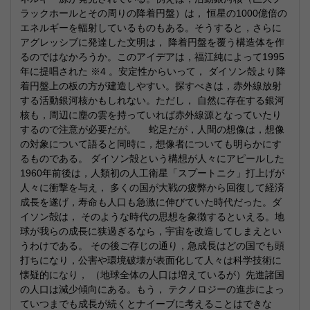
ラックホールとその周りの降着円盤）は， 恒星の1000億倍の
エネルギーを輻射しているものもある。そうすると，さらに
アグレッシブに発達した文明は， 降着円盤を覆う構造体を作
るのではなかろうか。このアイデアは，福江純によって1995
年に提唱された ※4 。安定性からいって， ダイソン殻より降
着円盤上の板の方が建造しやすい。探すべきは，赤外線放射
する活動銀河核かもしれない。ただし， 自然に存在する銀河
核も，周辺に塵の雲を持っていれば赤外線源となっていたり
するので注意が必要だが。 蛇足だが，人間の想像は，想像
の対象について語ると同時に，想像者についても明らかにす
るものである。 ダイソン殻という構想が人々にアピールした
1960年前後は，人類初の人工衛星「スプートニク」打上げが
人々に衝撃を与え， 多くの国が大戦の疲弊から回復して経済
成長を遂げ，寿命も人口も急激に伸びていた時代だった。ダ
イソン殻は， そのような時代の思想を象徴するといえる。地
球が我らの成長に狭過ぎるなら，宇宙を改造してしまえとい
うわけである。 その後ご存じの通り，急成長はどの国でも頭
打ちになり，公害や環境破壊が表面化して人々は科学技術に
懐疑的になり， （地球全体の人口は増えているが）先進諸国
の人口は減少傾向にある。もう， テクノロジーの進歩によっ
ていつまでも成長が続くとナイーブに考えることはできな