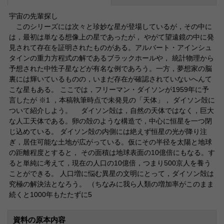
宇宙の先輩探し
このシリーズには次々と珍妙な星が登場しているが，その中に
は，最初は単なる想像上の星であったが， やがて望遠鏡の中に発
見されて存在を証明されたものがある。アルバート・アインシュ
タインの重力方程式の解であるブラックホールや， 統計物理から
予想された中性子星などが有名な例であろう。一方，夢想家の脳
裏には輝いているものの，いまだ存在が確認されていないへんて
こな星もある。 ここでは，フリーマン・ダイソンが1959年に予
言したが ※1 ，本稿執筆時点で未発見の「天体」， ダイソン殻に
ついて紹介しよう。 ダイソン殻は，自然の天体ではなく，巨大
な人工天体である。卵の殻のような構造で，中心に恒星を一つ閉
じ込めている。 ダイソン殻の内側には絶えず恒星の光が降り注
ぎ，居住可能な土地が広がっている。仮にその半径を太陽と地球
の距離程度とすると， その面積は地球表面の10億倍にもなる。す
ると単純に考えて，現在の人口の10億倍，つまり500京人を養う
ことができる。 人口増に悩む異星の文明にとって，ダイソン殻は
究極の解決法となろう。 （ちなみに我ら人類の増加率がこのまま
続くと1000年もたたずに5
資料の原本内容