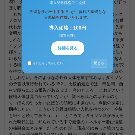
図1 ダイソン殻を割ってみた想像図。 中には地球軌道がすっ
導入記念価格でご提供
ぽり収まる。好みによっては，外側に住むことも可。
学習をサポートする AI が、資料の基礎とな
もちろん，このような途方もない建築は現在の我々のテク
る原稿を作成いたします。
ノロジーでは不可能で， 我々よりはるかに優れた文明が何世
代もかけて建造するものであろう。宇宙のどこかには， 先輩
導入価格：100円
文明が何億年も昔に建造したダイソン殻が浮かんでいるかも
(通常200円)
しれない。 我々と似たような環境を好む文明が建造するダ
イソン殻は300K弱の温度になるので，ダイソン殻は赤外線で
詳細を見る
輝き， 一見「赤色巨星」と呼ばれる普通の年老いた星に似て
いるだろう。そのスペクトラムには，大気や殻の材質に起因
閉じる
今日はもう表示しない
する特異な吸収線や輝線があるだろう。 もしダイソン殻が穴
を持つなら，中心の恒星のスペクトラムがちらちら見えるか
もしれない。そのような赤外線天体を探す試みは，ダイソン
の予言以来行われている ※2 。比較的最近では，寿岳潤，西
村史朗らによる報告がある ※3 。今のところ， これぞという
候補天体は見つかっていないが，調べられたのは全天のう
ち，ほんの引っかいたほどの領域にすぎない。 今後の探索に
期待したい。（こういう分野は根強い人気を持つので，今後
も細々と続くであろう。） ところで，ダイソン殻が考えら
れた時代には，知られている中で最強のエネルギー源は恒星
の核融合エネルギーだったのだが， 現在ではもっと強力なエ
ネルギー源が発見されている。例えば，活動銀河核（巨大ブ