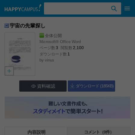
検索ワード入力
宇宙の先輩探し
全体公開
Microsoft® Office Word
3
2,100
ページ数
閲覧数
1
ダウンロード数
by
vinus
資料確認
ダウンロード (185KB)
内容説明
コメント（0件）