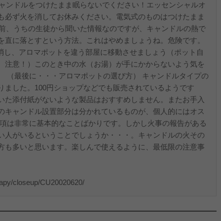
キャンドルをつけたまま眠らないでください！エッセンシャルオ
も必ず火を消してお休みください。電気式のものはつけたまま
以前、うちの生徒から聞いた情報なのですが、キャンドルの熱で
を直に落とすという方法。これはやめましょうね。危険です。
を消し、アロマポットを違う部屋に移動させましょう（ポット自
。注意！）このとき中の水（お湯）が手にかからないよう気を
。 （最後に・・・アロマポットの選び方） キャンドルタイプの
りました。100円ショップなどでも販売されているようです
いた添付紙がないような製品はおすすめしません。またお手入
のキャンドル設置部分は分かれているものが、個人的にはオス
事項は非常に基本的なことばかりです。しかし火事の報告がある
い人がいるということでしょうか・・・。キャンドルの火その
方も多いと思います。楽しんで使えるように、最低限の注意事
herapy/closeup/CU20020620/