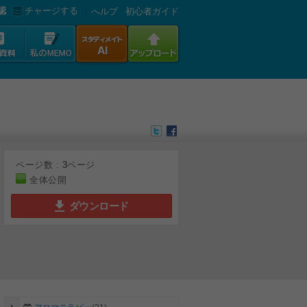
認
チャージする
へルプ
初心者ガイド
ページ数 :
3
ページ
全体公開
ダウンロード