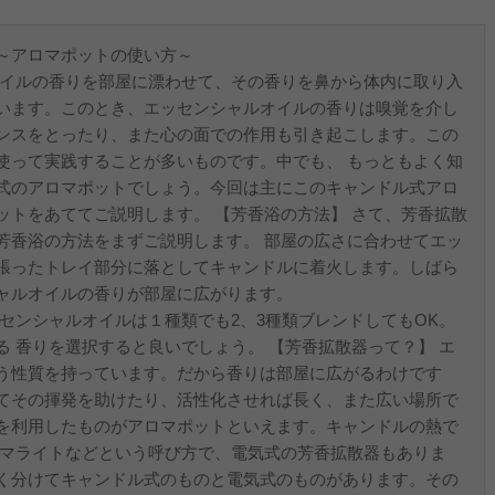
～アロマポットの使い方～
オイルの香りを部屋に漂わせて、その香りを鼻から体内に取り入
います。このとき、エッセンシャルオイルの香りは嗅覚を介し
ンスをとったり、また心の面での作用も引き起こします。この
使って実践することが多いものです。中でも、 もっともよく知
式のアロマポットでしょう。今回は主にこのキャンドル式アロ
ットをあててご説明します。 【芳香浴の方法】 さて、芳香拡散
芳香浴の方法をまずご説明します。 部屋の広さに合わせてエッ
張ったトレイ部分に落としてキャンドルに着火します。しばら
ャルオイルの香りが部屋に広がります。
センシャルオイルは１種類でも2、3種類ブレンドしてもOK。
 香りを選択すると良いでしょう。 【芳香拡散器って？】 エ
う性質を持っています。だから香りは部屋に広がるわけです
てその揮発を助けたり、活性化させれば長く、また広い場所で
を利用したものがアロマポットといえます。キャンドルの熱で
ロマライトなどという呼び方で、電気式の芳香拡散器もありま
く分けてキャンドル式のものと電気式のものがあります。その