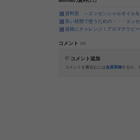
alomaの資料
(21)
資料室 ～エッセンシャルオイルを
良い状態で使うための・・・エッセ
資格にチャレンジ！アロマテラピー
コメント
0件
コメント追加
コメントを書込むには
会員登録
するか、