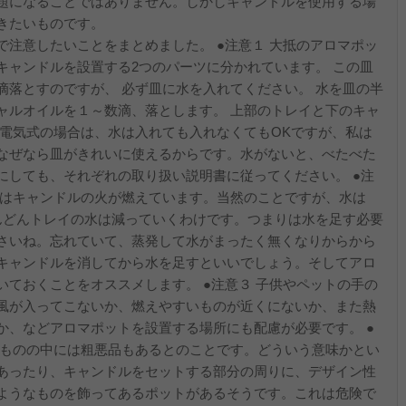
題になることではありません。しかしキャンドルを使用する場
きたいものです。
注意したいことをまとめました。 ●注意１ 大抵のアロマポッ
キャンドルを設置する2つのパーツに分かれています。 この皿
滴落とすのですが、 必ず皿に水を入れてください。 水を皿の半
ャルオイルを１～数滴、落とします。 上部のトレイと下のキャ
 電気式の場合は、水は入れても入れなくてもOKですが、私は
なぜなら皿がきれいに使えるからです。水がないと、べたべた
にしても、それぞれの取り扱い説明書に従ってください。 ●注
ではキャンドルの火が燃えています。当然のことですが、水は
どんどんトレイの水は減っていくわけです。つまりは水を足す必要
さいね。忘れていて、蒸発して水がまったく無くなりからから
キャンドルを消してから水を足すといいでしょう。そしてアロ
ておくことをオススメします。 ●注意３ 子供やペットの手の
風が入ってこないか、燃えやすいものが近くにないか、また熱
か、などアロマポットを設置する場所にも配慮が必要です。 ●
のものの中には粗悪品もあるとのことです。どういう意味かとい
あったり、キャンドルをセットする部分の周りに、デザイン性
ようなものを飾ってあるポットがあるそうです。これは危険で