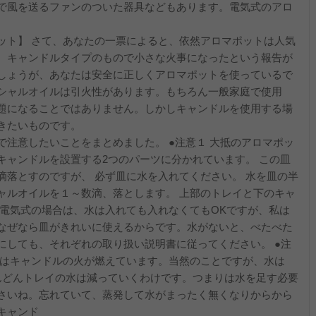
で風を送るファンのついた器具などもあります。電気式のアロ
ット】 さて、あなたの一票によると、依然アロマポットは人気
、キャンドルタイプのもので小さな火事になったという報告が
しょうが、あなたは安全に正しくアロマポットを使っているで
シャルオイルは引火性があります。もちろん一般家庭で使用
題になることではありません。しかしキャンドルを使用する場
きたいものです。
注意したいことをまとめました。 ●注意１ 大抵のアロマポッ
キャンドルを設置する2つのパーツに分かれています。 この皿
滴落とすのですが、 必ず皿に水を入れてください。 水を皿の半
ャルオイルを１～数滴、落とします。 上部のトレイと下のキャ
 電気式の場合は、水は入れても入れなくてもOKですが、私は
なぜなら皿がきれいに使えるからです。水がないと、べたべた
にしても、それぞれの取り扱い説明書に従ってください。 ●注
ではキャンドルの火が燃えています。当然のことですが、水は
どんどんトレイの水は減っていくわけです。つまりは水を足す必要
さいね。忘れていて、蒸発して水がまったく無くなりからから
キャンド