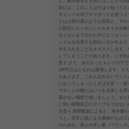
し、数本保管する分にはことさら問
合には、このことはやはり知ってお
キャンドル式アロマポットを使う上で
トは上部の皿のような容器と、下の
の部分にエッセンシャルオイルを数
分ぐらいまで入れた中にエッセンシ
ンドルを設置する部分に分かれます
水を入れることをオススメします。
してしまうことがあります。いずれ
意２ さて、水の入ったトレイの下
100℃以上になれば蒸発します。
があります。これも忘れないでくだ
になってしまったときは注意！一度
マポットの横にはいつも水差しを置い
届かない場所で使いましょう。また
に弱い樹脂加工のテーブルではない
注意４ 新聞報道によると、海外製
うと。非常に熱くなる素材のもので
のためか、燃えやすい藁（ワラ）の