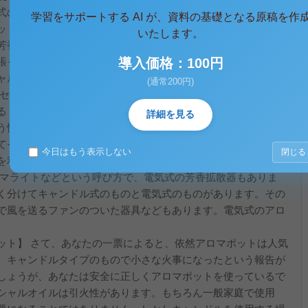
式のアロマポットでしょう。今回は主にこのキャンドル式アロ
学習をサポートする AI が、資料の基礎となる原稿を作
ットをあててご説明します。 【芳香浴の方法】 さて、芳香拡散
いたします。
芳香浴の方法をまずご説明します。 部屋の広さに合わせてエッ
導入価格：100円
張ったトレイ部分に落としてキャンドルに着火します。しばら
ャルオイルの香りが部屋に広がります。
(通常200円)
センシャルオイルは１種類でも2、3種類ブレンドしてもOK。
 香りを選択すると良いでしょう。 【芳香拡散器って？】 エ
詳細を見る
う性質を持っています。だから香りは部屋に広がるわけです
てその揮発を助けたり、活性化させれば長く、また広い場所で
今日はもう表示しない
閉じる
を利用したものがアロマポットといえます。キャンドルの熱で
ロマライトなどという呼び方で、電気式の芳香拡散器もありま
く分けてキャンドル式のものと電気式のものがあります。その
で風を送るファンのついた器具などもあります。電気式のアロ
ット】 さて、あなたの一票によると、依然アロマポットは人気
、キャンドルタイプのもので小さな火事になったという報告が
しょうが、あなたは安全に正しくアロマポットを使っているで
シャルオイルは引火性があります。もちろん一般家庭で使用