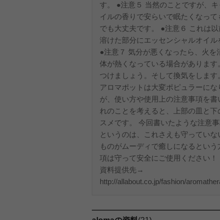
す。 ●注意５ 当然のことですが、
イルの香りで安らいで眠たくなって
でも大丈夫です。 ●注意６ これは
溶けた部分にエッセンシャルオイル
●注意７ 気分が悪くなったら、火
体が熱くなっている場合があります
つけましょう。そして換気をします
アロマポットは大変ポピュラーにな
が、使い方や使用上の注意事項を書
れのことを考えると、上部の皿と下
スメです。 今回書いたような注意
というのは、これさえも守っていな
ものがムーディで癒しになるという
項は守って安全にご使用ください！
資料提供先→
http://allabout.co.jp/fashion/aromat