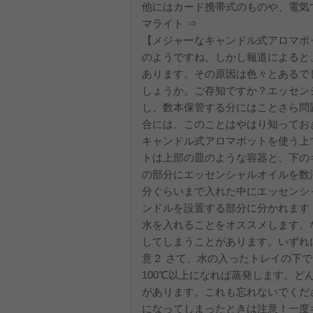
他にはカード携帯式のものや、電気
マライト ⇒
【メジャーなキャンドル式アロマポ
のようですね。しかし報道によると
あります。その原因は色々とあるで
しょうか。ご存知ですか？エッセン
し、数本保管する分にはことさら問
合には、このことはやはり知ってお
キャンドル式アロマポットを使う上で
トは上部の皿のような容器と、下の
の部分にエッセンシャルオイルを数
分ぐらいまで入れた中にエッセンシ
ンドルを設置する部分に分かれます
水を入れることをオススメします。
してしまうことがあります。いずれ
意２ さて、水の入ったトレイの下
100℃以上になれば蒸発します。
があります。これも忘れないでくだ
になってしまったときは注意！一度