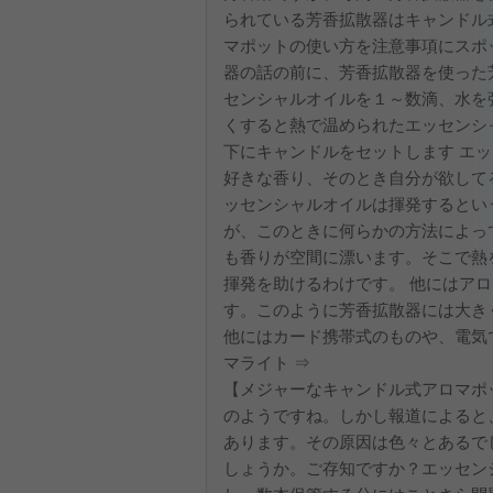
られている芳香拡散器はキャンドル
マポットの使い方を注意事項にスポ
器の話の前に、芳香拡散器を使った
センシャルオイルを１～数滴、水を
くすると熱で温められたエッセンシ
下にキャンドルをセットします エッ
好きな香り、そのとき自分が欲してる
ッセンシャルオイルは揮発するとい
が、このときに何らかの方法によっ
も香りが空間に漂います。そこで熱
揮発を助けるわけです。 他にはア
す。このように芳香拡散器には大き
他にはカード携帯式のものや、電気
マライト ⇒
【メジャーなキャンドル式アロマポ
のようですね。しかし報道によると
あります。その原因は色々とあるで
しょうか。ご存知ですか？エッセン