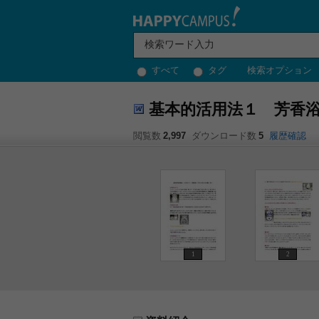
すべて
タグ
検索オプション
基本的活用法１ 芳香
閲覧数
2,997
ダウンロード数
5
履歴確認
1
2