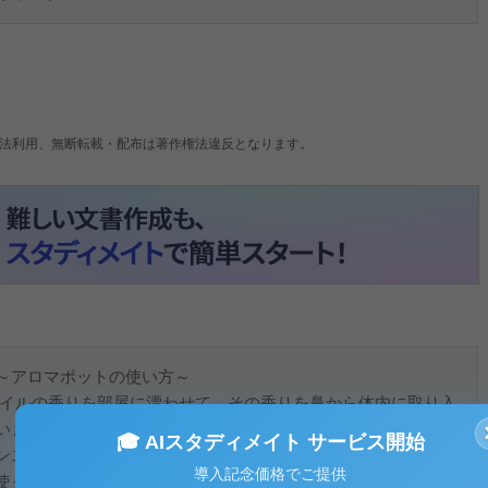
法利用、無断転載・配布は著作権法違反となります。
～アロマポットの使い方～
オイルの香りを部屋に漂わせて、その香りを鼻から体内に取り入
います。このとき、エッセンシャルオイルの香りは嗅覚を介し
🎓 AIスタディメイト サービス開始
ンスをとったり、また心の面での作用も引き起こします。この
導入記念価格でご提供
使って実践することが多いものです。中でも、 もっともよく知