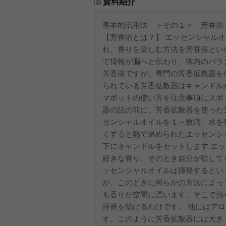
資料紹介
基本的活用法 ＞その１＜ 芳香浴
【芳香浴とは？】 エッセンシャル
れ、香りを楽しむ方法を芳香浴とい
て情報が脳へと伝わり、体内のバラ
芳香浴ですが、専門の芳香拡散器を
られている芳香拡散器はキャンドル
マポットの使い方を注意事項にスポ
器の話の前に、芳香拡散器を使った
センシャルオイルを１～数滴、水を
くすると熱で温められたエッセンシ
下にキャンドルをセットします エッ
好きな香り、そのとき自分が欲してる
ッセンシャルオイルは揮発するとい
が、このときに何らかの方法によっ
も香りが空間に漂います。そこで熱
揮発を助けるわけです。 他にはア
す。このように芳香拡散器には大き