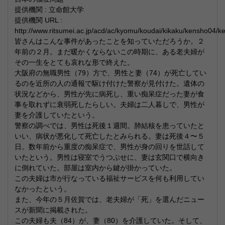
提供機関 : 立命館大学
提供機関 URL :
http://www.ritsumei.ac.jp/acd/ac/kyomu/koudai/kikaku/kensho04/
皆さんはこんな事件があったことを知っていただろうか。２
年前の２月。まだ暖かくならないこの時期に、ある老夫婦が
その一生をとても哀れな形で終えた。
大阪府の無職男性（79）方で、男性と妻（74）が死亡してい
るのを近所の人の通報で駆け付けた警察が見付けた。遺体の
状況などから、男性が先に病死し、重い痴呆症だった妻が食
事を取れずに衰弱死したらしい。夫婦は二人暮しで、男性が
妻を介護していたという。
警察の調べでは、男性は死後１週間。肺結核を患っていたと
いい、病状が悪化して死亡したとみられる。妻は死後４〜５
日。数年前から重度の痴呆症で、男性が身の回りを世話して
いたという。男性は寝室でうつぶせに、妻は玄関口で横向き
に倒れていた。部屋は室内から鍵が掛かっていた。
この夫婦は市が行なっている福祉サービスを何も利用してい
なかったという。
また、今年の５月佐賀では、老夫婦が「死」を選んだニュー
スが新聞に掲載された。
この夫婦も夫（84）が、妻（80）を介護していた。そして、