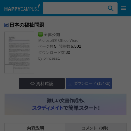
検索ワード入力
日本の福祉問題
全体公開
Microsoft® Office Word
5
6,502
ページ数
閲覧数
30
ダウンロード数
by
princess1
資料確認
ダウンロード (134KB)
内容説明
コメント（0件）