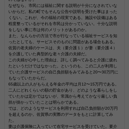
なぜなら、市民には福祉に関する説明が十分になされていな
いからだ。私の町でもそんな公告や説明を受けた事はまった
くない。これが、今の福祉の現実である。施設や設備はある
程度整っているがそれを市民は分かっていない。十分な説明
をしない事に市は何のメリットがあるのか。
また、なんらかの方法で市が行なっている福祉サービスを知
ったとしても、サービスそのものに問題がある場合もある。
佐賀の老夫婦のケースは、夫（要介護１）が妻（要介護４）
を介護していた典型的な老々介護の夫婦だ。
この夫婦が心中した理由は、詳しく調べてみると介護に疲れ
たというだけではなかった。というのも、この二人が利用し
ていた介護サービスの自己負担額をみてみると20〜30万円に
もなっていたからだ。
65歳以上の人がもらえる年金の平均は月12〜15万円である。
二人にどれくらいの額の貯金があり、どのような暮らしをし
ていたかは定かではないが、常識から考えてかなり厳しい負
担が掛かっていたことは明らかである。
では、どのようなサービスを利用すれば自己負担額が20万円
を超えるのか。佐賀県の実際のデータをもとに計算してみ
た。
妻は介護保険に入っていて在宅サービスを受けていた。要介