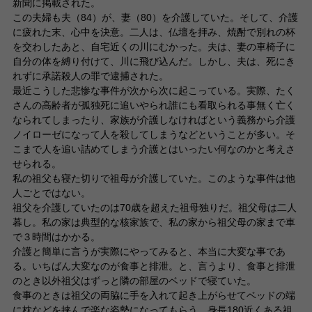
新聞に掲載された。
この夫婦も夫（84）が、妻（80）を介護していた。そして、介護
に疲れた末、心中を決意。二人は、仏壇を拝み、焼酎で別れの杯
を交わしたあと、自宅近くの川にむかった。夫は、妻の車椅子に
自分の体を縛り付けて、川に飛び込んだ。しかし、夫は、死にき
れずに承諾殺人の罪で逮捕された。
最近こうした悲惨な事件が次から次に起こっている。実際、たく
さんの高齢者が孤独死に追いやられ誰にも看取られる事無く亡く
なられてしまったり、家族が介護しなければという義務から介護
ノイローゼになって人を殺してしまうなどということが多い。そ
こまで人を追い詰めてしまう介護とはいったい何なのかと考えさ
せられる。
私の祖父も寝た切りで祖母が介護していた。このような事件は他
人ごとではない。
祖父を介護していたのは70歳を超えた祖母独りだ。祖父母は二人
暮し。私の家は典型的な核家族で、私の家から祖父母の家まで車
で３時間はかかる。
介護と簡単に言うが実際にやってみると、本当に大変な事であ
る。いちばん大変なのが食事と排泄。と、言うより、食事と排泄
のとき以外祖父はずっと隣の部屋のベッドで寝ていた。
食事のときは祖父の両脇に手を入れて起き上がらせてベッドの端
に枕などを挟んで楽な姿勢になってもらう。身長180近くある祖