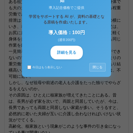
始
ある祖父を起き上がらせるのは、いくら祖父が痩せた身体で
も大の大人二人がかりでやっと持ち上げることができる程重
導入記念価格でご提供
労働である。
学習をサポートする AI が、資料の基礎とな
排泄はもちろん尿瓶ですませる。尿瓶をもってベッドの横に
る原稿を作成いたします。
いき、布団をめくり祖父のズボンを下げる。この時祖父は、
導入価格：100円
お尻に床ずれができていたからそれに当たらないように軽く
身体を持ち上げてズボンを下げるのである。上げるのも同じ
(通常200円)
作業を繰り返す。
一見簡単な作業に思えるが相手は寝た切りで動くことができ
詳細を見る
ないので、全てこちらがやらなければいけないからかなりの
重労働である。しかも、ベッドの高さは祖母の腰まであり結
閉じる
今日はもう表示しない
構高い。腰の曲がった、背の低い祖母が独りでやるのは、不
可能に近い。
しかし、なぜ祖母や前述の老人も介護をたった独りでやらざ
るをえないのか。
その原因は、ひとえに核家族が増えてきたことにある。昔
は、長男が必ず家を次いで、両親と同居していたが、今は、
長男であっても両親と同居しない家庭が多い。そうるすと、
必然的に老いた夫婦が互いに介護し合わなければいけない状
況がでてくる。
高齢化、核家族という現象がこのような事件の引き金になっ
ている事は間違いない。