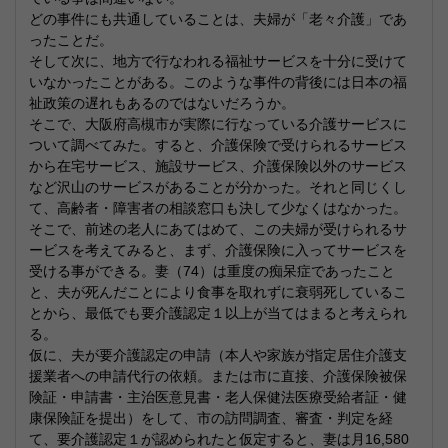
どの事件にも共通していることは、夫婦が「老々介護」であ
ったことだ。
そして次に、地方で行なわれる福祉サービスを十分に受けて
いなかったことがある。このような事件の背後には日本の福
祉政策の遅れもあるのではないだろうか。
そこで、大阪府高槻市が実際に行なっている介護サービスに
ついて調べてみた。すると、介護保険で受けられるサービス
から在宅サービス、施設サービス、介護保険以外のサービス
など沢山のサービスがあることが分かった。それと同じくし
て、高齢者・障害者の相談窓口も決して少なくはなかった。
そこで、前述の老人にあてはめて、この夫婦が受けられるサ
ービスを考えてみると、まず、介護保険に入ってサービスを
受ける事ができる。妻（74）は重度の痴呆症であったこと
と、夫が死んだことにより食事を取れずに衰弱死しているこ
とから、最低でも要介護認定１以上が当てはまると考えられ
る。
仮に、夫が要介護認定の申請（本人や家族が指定居住介護支
援業者への申請代行の依頼。または市に直接、介護保険被保
険証・申請書・主治医意見書・老人保健法医療受給者証・健
康保険証を提出）をして、市の訪問調査、審査・判定を経
て、要介護認定１が認められたと仮定すると、妻は月16,580