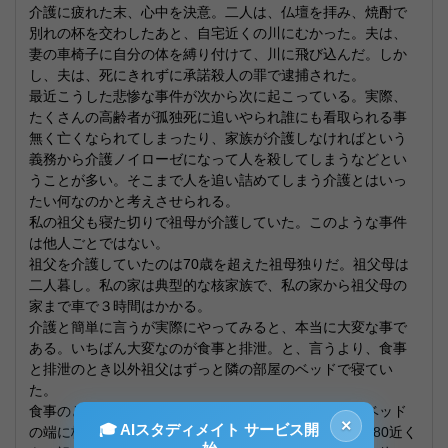
介護に疲れた末、心中を決意。二人は、仏壇を拝み、焼酎で
別れの杯を交わしたあと、自宅近くの川にむかった。夫は、
妻の車椅子に自分の体を縛り付けて、川に飛び込んだ。しか
し、夫は、死にきれずに承諾殺人の罪で逮捕された。
最近こうした悲惨な事件が次から次に起こっている。実際、
たくさんの高齢者が孤独死に追いやられ誰にも看取られる事
無く亡くなられてしまったり、家族が介護しなければという
義務から介護ノイローゼになって人を殺してしまうなどとい
うことが多い。そこまで人を追い詰めてしまう介護とはいっ
たい何なのかと考えさせられる。
私の祖父も寝た切りで祖母が介護していた。このような事件
は他人ごとではない。
祖父を介護していたのは70歳を超えた祖母独りだ。祖父母は
二人暮し。私の家は典型的な核家族で、私の家から祖父母の
家まで車で３時間はかかる。
介護と簡単に言うが実際にやってみると、本当に大変な事で
ある。いちばん大変なのが食事と排泄。と、言うより、食事
と排泄のとき以外祖父はずっと隣の部屋のベッドで寝てい
た。
食事のときは祖父の両脇に手を入れて起き上がらせてベッド
×
🎓 AIスタディメイト サービス開
の端に枕などを挟んで楽な姿勢になってもらう。身長180近く