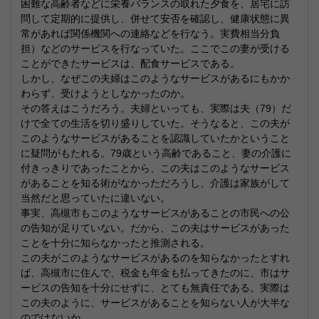
困難な高齢者などに栄養バランスの取れた夕食を、居宅に訪
問して定期的に提供し、併せて安否を確認し、健康状態に異
常があれば関係機関への連絡などを行なう。実費相当分負
担）などのサービスを行なっていた。ここでこの妻が受ける
ことができたサービスは、配食サービスである。
しかし、なぜこの夫婦はこのようなサービスがあるにもかか
わらず、受けようとしなかったのか。
その答えはこうだろう。夫婦といっても、実際は夫（79）だ
けで全ての生活を切り盛りしていた。そうなると、この夫が
このようなサービスがあることを認識していたかということ
に疑問がもたれる。79歳という高齢であること、妻の介護に
付きっきりであったことから、この夫はこのようなサービス
があることを知る術がなかっただろうし、介護は家族がして
当然だと思っていたに違いない。
事実、高槻市もこのようなサービスがあることの市民への公
の告知が足りていない。だから、この夫はサービスがあった
ことを十分に知らなかったと推測される。
この夫がこのようなサービスがあるのを知らなかったとすれ
ば、高槻市に住んで、税金も年金も払ってきたのに、市はサ
ービスの告知を十分にせずに、とても無責任である。実際は
この夫のように、サービスがあることを知らない人が大半な
のではないか。