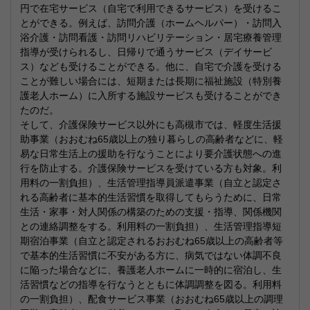
円で在宅サービス（自宅で利用できるサービス）を受けるこ
とができる。例えば、訪問介護（ホームヘルパー）・訪問入
浴介護・訪問看護・訪問リハビリテーション・居宅療養管理
指導が受けられるし、日帰りで通うサービス（デイサービ
ス）なども受けることができる。他に、自宅で介護を受ける
ことが難しい場合には、短期または長期に福祉施設（特別養
護老人ホーム）に入所する施設サービスも受けることができ
たのだ。
そして、介護保険サービス以外にも高槻市では、軽度生活援
助事業（おおむね65歳以上の独り暮らしの高齢者などに、軽
易な日常生活上の援助を行なうことにより要介護状態への進
行を防止する。介護保険サービスを受けている方も対象。利
用料の一割負担）、生活管理指導員派遣事業（自立と認定さ
れる高齢者に基本的生活習慣を取得してもらうために、日常
生活・家事・対人関係の構築のための支援・指導、関係機関
との連絡調整をする。利用料の一割負担）、生活管理指導短
期宿泊事業（自立と認定されるおおむね65歳以上の高齢者等
で基本的生活習慣に不安がある方に、病気ではない体調不良
に陥った場合などに、養護老人ホームに一時的に宿泊し、生
活習慣などの指導を行なうとともに体調調整を図る。利用料
の一割負担）、配食サービス事業（おおむね65歳以上の調理