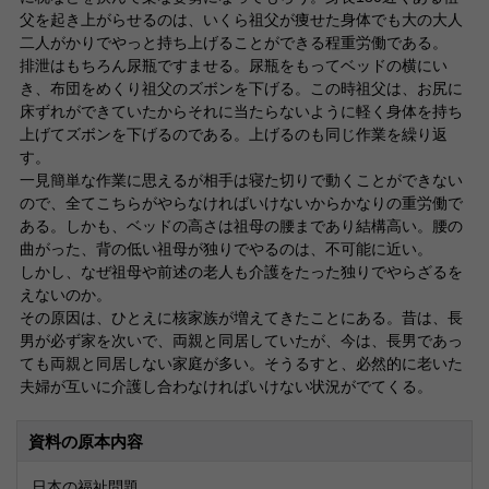
父を起き上がらせるのは、いくら祖父が痩せた身体でも大の大人
二人がかりでやっと持ち上げることができる程重労働である。
排泄はもちろん尿瓶ですませる。尿瓶をもってベッドの横にい
き、布団をめくり祖父のズボンを下げる。この時祖父は、お尻に
床ずれができていたからそれに当たらないように軽く身体を持ち
上げてズボンを下げるのである。上げるのも同じ作業を繰り返
す。
一見簡単な作業に思えるが相手は寝た切りで動くことができない
ので、全てこちらがやらなければいけないからかなりの重労働で
ある。しかも、ベッドの高さは祖母の腰まであり結構高い。腰の
曲がった、背の低い祖母が独りでやるのは、不可能に近い。
しかし、なぜ祖母や前述の老人も介護をたった独りでやらざるを
えないのか。
その原因は、ひとえに核家族が増えてきたことにある。昔は、長
男が必ず家を次いで、両親と同居していたが、今は、長男であっ
ても両親と同居しない家庭が多い。そうるすと、必然的に老いた
夫婦が互いに介護し合わなければいけない状況がでてくる。
資料の原本内容
日本の福祉問題