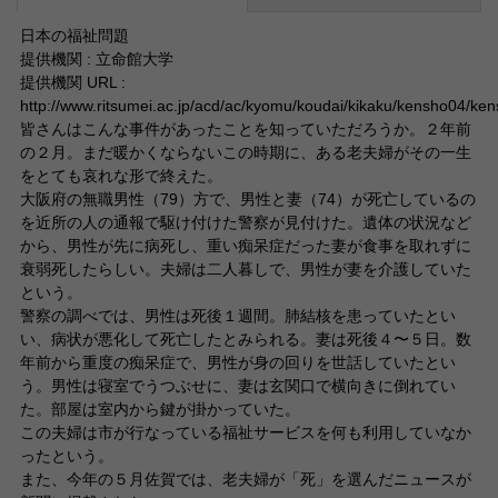
日本の福祉問題
提供機関 : 立命館大学
提供機関 URL :
http://www.ritsumei.ac.jp/acd/ac/kyomu/koudai/kikaku/kensho04/ke
皆さんはこんな事件があったことを知っていただろうか。２年前
の２月。まだ暖かくならないこの時期に、ある老夫婦がその一生
をとても哀れな形で終えた。
大阪府の無職男性（79）方で、男性と妻（74）が死亡しているの
を近所の人の通報で駆け付けた警察が見付けた。遺体の状況など
から、男性が先に病死し、重い痴呆症だった妻が食事を取れずに
衰弱死したらしい。夫婦は二人暮しで、男性が妻を介護していた
という。
警察の調べでは、男性は死後１週間。肺結核を患っていたとい
い、病状が悪化して死亡したとみられる。妻は死後４〜５日。数
年前から重度の痴呆症で、男性が身の回りを世話していたとい
う。男性は寝室でうつぶせに、妻は玄関口で横向きに倒れてい
た。部屋は室内から鍵が掛かっていた。
この夫婦は市が行なっている福祉サービスを何も利用していなか
ったという。
また、今年の５月佐賀では、老夫婦が「死」を選んだニュースが