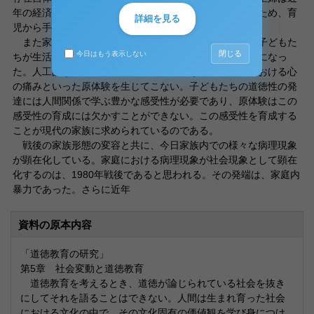
年の経済状況や雇用状況の変化により、また自己実現のため、育
詳細を見る
児から手が離れると社会で再び働くようになった。
また家族が生活する場においても、変化はみられる。子どもた
閉じる
今日はもう表示しない
ちが生活する空間は、「消費」社会という人工的な空間になっ
た。人工的な空間は道徳性の発達に必要な現実の世界における心
の痛みといった原体験を生じてこない。子どもたちの道徳性の発
達には人間関係で学ぶ豊かな感受性が必要であり、原体験はこの
感受性の育成には欠かすことができない。この感受性を育成する
ことが現代の家族に求められているのである。
戦後の家族形態の変容と共に、今日家族内での様々な病理現象
が顕在化している。家庭における病理現象が社会現象として顕在
化するのは、1980年戦後であると思われる。その発端は、家庭内
暴力であった。さらに近年
資料の原本内容
「道徳教育の研究」
第5章 社会変動と道徳教育
道徳教育を考えるとき、道徳が論じられている社会を抜き
にしてそれを語ることはできない。人間は生まれ育った社会
における文化の中で、その文化固有の価値観を学び身につけ