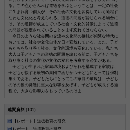
る。この点からみれば道徳を学ぶということは、一定の社会
に生まれ育つ個人が、その社会の文化を習得していく過程す
なわち文化化と考えられる。道徳の問題が論じられる場合に
は、その道徳が成立している社会・文化的背景によって道徳
の問題が規定されていることをまず忘れてはならない。
今日のような社会間の交流や文化間の接触が頻繁な時代に
おいては、社会や文化自体が日々変貌している。また、子ど
もたちを取り巻く社会、文化的環境も変化している。私たち
大人は子どもたちの道徳の問題を論じる前に、子どもたちを
取り巻く社会の変化や文化の変容を考察する必要がある。
子どもが生まれた家庭環境およびそれを構成する家族は、
子どもが接する最初の集団でありかつ子どもにとっては強制
集団である。子どもたちにとってこの家庭の環境は、子ども
のその後の発達に重大な影響を及ぼす。子どもが成長する過
程で、大きな影響力をもっているのはま...
連関資料
(101)
【レポート】道徳教育の研究
レポート 道徳教育の研究