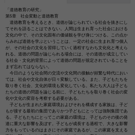
「道徳教育の研究」
第5章 社会変動と道徳教育
道徳教育を考えるとき、道徳が論じられている社会を抜きにし
てそれを語ることはできない。人間は生まれ育った社会における
文化の中で、その文化固有の価値観を学び身につける。この点か
らみれば道徳を学ぶということは、一定の社会に生まれ育つ個人
が、その社会の文化を習得していく過程すなわち文化化と考えら
れる。道徳の問題が論じられる場合には、その道徳が成立してい
る社会・文化的背景によって道徳の問題が規定されていることを
まず忘れてはならない。
今日のような社会間の交流や文化間の接触が頻繁な時代におい
ては、社会や文化自体が日々変貌している。また、子どもたちを
取り巻く社会、文化的環境も変化している。私たち大人は子ども
たちの道徳の問題を論じる前に、子どもたちを取り巻く社会の変
化や文化の変容を考察する必要がある。
子どもが生まれた家庭環境およびそれを構成する家族は、子ど
もが接する最初の集団でありかつ子どもにとっては強制集団であ
る。子どもたちにとってこの家庭の環境は、子どものその後の発
達に重大な影響を及ぼす。子どもが成長する過程で、大きな影響
力をもっているのはまさにその家庭であるが、この家庭を支える