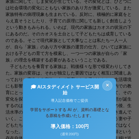
家族に関して、しま変化が生じている。その変化とは、ひとつに
は社会環境の変化にともない家族のあり方が激変している。また
家族特有の病理現象も生まれている。反対に、積極的に家庭をと
らえ直そうとしたり、子育ての原理に関しても新しく創造しよう
という動きもみられる。いわば、現代の家族はカオスの状況の下
にあるのだ。そのカオスを土台として子どもたちは成育している
のである。そこで現代家族として大事なことは私たち一人一人
が、自ら「家族」のあり方や家族の運営の仕方、ひいては家族に
おける子どもの育て方を模索し、一つ一つの家族が自らの「家
族」の理念を構築する必要があるということである。
子どもたちを養育する家族は、戦後様々な形で様変わりしてき
た。家族の変容は、それが独立した要因ではなく相互に関連しあ
っており、変化する家族の中で養育される子どもたちの生活環境
×
にも影響を及ぼすものである。ここで子どもたちの家庭内での教
🎓 AIスタディメイト サービス開
始
育にとって重要な役割を果たしてきた母親に焦点を絞って、その
変化を探っていく。今日のような専業主婦と呼ばれる形態が誕生
導入記念価格でご提供
するのは第二次世界大戦後の高度経済成長期である。その後、生
学習をサポートする AI が、資料の基礎とな
活水準の向上を背景に、日本の家族は消費型家族へと突き進んで
る原稿を作成いたします。
いく。この消費型家族では、家族の中心は「消費」を行う妻や子
どもたちであり、生産や労働にかかわる夫は家族の中心ではなく
導入価格：100円
なった。つまり父権は失墜したのである。同時に専業主婦という
(通常200円)
存在自体にも、変化が生じている。家事から解放された主婦は近