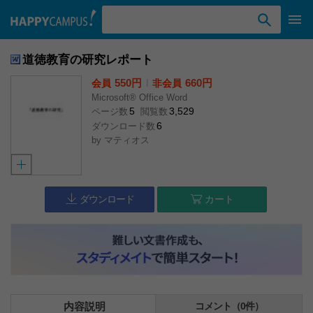
検索ワード入力
道徳教育の研究レポート
550円
l
660円
会員
非会員
Microsoft® Office Word
5
3,529
ページ数
閲覧数
6
ダウンロード数
by
マティオス
ダウンロード
カート
内容説明
コメント（0件）