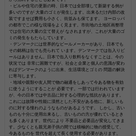
・ビルや住宅の更新の時、日本では全部壊して新築する例が
多いのですが 大量のゴミが発生します。出来るだけ内部の改
装ですませば費用も小さく、街並みも保てます。 ヨーロッパ
の都市でこの様な現場をよく見ます。市街地の土地区画整理
では住宅の大量の立て替えが なされますが、これが大量のゴ
ミの発生をもたらしています。
・デンマークには世界的なビールメーカーがあり、日本でも
その銘柄は缶でも売られて います。デンマークでは缶入りビ
ールはありません。日本で缶入り飲料をなくすことは、今の
状況では 非常に困難ですが、社会と企業と個人の意識が変わ
ればデンマークのように出来、生活環境とゴミの 問題の解決
に寄与します。
・地域や親類や友人間で物の融通をしあって今ある物を有効
に使うようにすることが 必要です。一部では行われています
が、今の日本では中古品に対する心理的な抵抗があります。
これには故障や性能に漠然とした不安がある他に、新しいも
のに対する憧れのようなものがあるようです。 しかし、古い
ものも十分に使用出来るし、古いものの方が優れているとき
も多くあります。世代により 不要品と必要品が変化してきま
す。少なくとも親兄弟子供の間では積極的に物の授受して、
今あるものを 世代を超えて長く使用する必要があります。