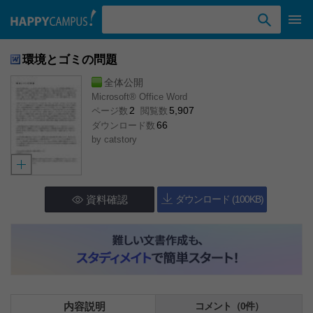
検索ワード入力
環境とゴミの問題
全体公開
Microsoft® Office Word
2
5,907
ページ数
閲覧数
66
ダウンロード数
by
catstory
資料確認
ダウンロード (100KB)
内容説明
コメント（0件）