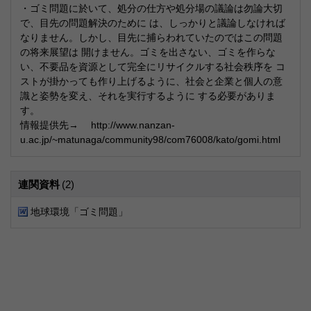
・ゴミ問題に於いて、処分の仕方や処分場の議論は勿論大切
で、目先の問題解決のために は、しっかりと議論しなければ
なりません。しかし、目先に捕らわれていたのではこの問題
の将来展望は 開けません。ゴミを出さない、ゴミを作らな
い、不要品を資源として完全にリサイクルする社会秩序を コ
ストが掛かっても作り上げるように、社会と企業と個人の意
識と姿勢を変え、それを実行するように する必要がありま
す。
情報提供先→ http://www.nanzan-
u.ac.jp/~matunaga/community98/com76008/kato/gomi.html
連関資料
(2)
地球環境「ゴミ問題」