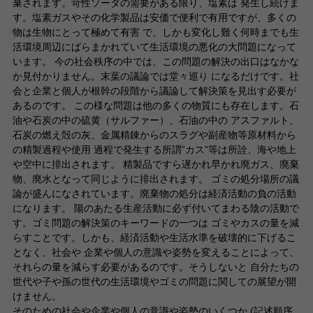
棄されます。苛性ソーダの需要がある限り、塩素は 発生し続けま
す。塩素ガスやその化学製品は安価で便利で有用ですが、多くの
物は生物にとって極めて有害 で、しかも変化し難く何時までも生
活環境周辺にばらまかれていて生活環境の悪化の大問題になって
います。 今の社会秩序の中では、この問題の解決の出口はなかな
か見付かりません。末葉の議論では堂々巡り になるだけです。社
会と企業と個人が根幹の段階から議論して解決策を見出す必要が
あるのです。 この様な問題は他の多くの物質にも存在します。石
油や石炭の中の硫黄（サルファー）、石油の中の アスファルト、
石炭の燃え殻の灰、金属精錬からのスラグや副産物等原材料から
の精製過程や使用 過程で発生する所謂”カス”等は所詮、海や地上
や空中に排出されます。 精製品ですら遅かれ早かれ廃ガス、廃棄
物、廃水となって同じように排出されます。 ゴミの処分場所の議
論が盛んになされています。廃棄物の処分は経済活動の負の活動
になります。 陽のあたる生産活動に必ず付いてまわる陰の活動で
す。ゴミ問題の解決策のキーワードの一つは ゴミやカスの量を減
らすことです。しかも、経済活動や生活水準を破壊的に下げるこ
となく、社会や 企業や個人の意識や姿勢を変えることによって、
それらの量を減らす必要があるのです。そうしないと 自分たちの
世代や子や孫の世代の生活環境やゴミの問題に関しての展望が開
けません。
そのための社会や企業や個人の意識や姿勢のいくつか (記述順序