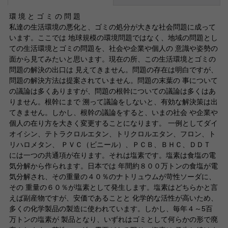
環 境 と ゴ ミ の 問 題
私達の生活環境の悪化と、ゴミの処分が大きな社会問題に成って
います。ここでは 地球規模の環境問題ではなく、地域の問題とし
ての生活環境とゴミの問題を、社会や企業や個人の 意識や姿勢の
面から見てみたいと思います。現在の所、この生活環境とゴミの
問題の解決の出口は 見えてきません。問題の存在は明白ですが、
問題の解決方法は提案されていません。問題の末葉の 事について
の議論は多くありますが、問題の根幹についての議論は多くはあ
りません。根幹にまで 溯って議論をしないと、有効な解決策は出
てきません。しかし、根幹の議論をすると、いまの社会 や企業や
個人の在り方を大きく変更することになります。 一例としてダイ
オイシン、テトラクロルエタン、トリクロルエタン、フロン、ト
リハロメタン、 ＰＶＣ（ビニール）、ＰＣＢ、ＢＨＣ、ＤＤＴ
には一つの共通項が在ります。それは塩素です。塩素は食塩の電
気分解から作られます。日本では 年間約８００万トンの食塩が電
気分解され、その重量の４０％のナトリュウムが苛性ソーダに、
その 重量の６０％が塩素として発生します。塩素はどちらかと言
えば副産物ですが、安価であることと 化学的な活性が高いため、
多くの化学製品の製造に使われています。しかし、毎年４～5百
万トンの塩素が 製品となり、いずれはゴミとして何らかの形で廃