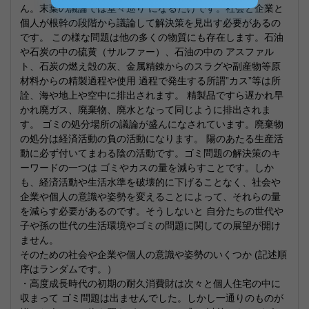
ん。末葉の議論では堂々巡り になるだけです。社会と企業と
個人が根幹の段階から議論して解決策を見出す必要があるの
です。 この様な問題は他の多くの物質にも存在します。石油
や石炭の中の硫黄（サルファー）、石油の中の アスファル
ト、石炭の燃え殻の灰、金属精錬からのスラグや副産物等原
材料からの精製過程や使用 過程で発生する所謂”カス”等は所
詮、海や地上や空中に排出されます。 精製品ですら遅かれ早
かれ廃ガス、廃棄物、廃水となって同じように排出されま
す。 ゴミの処分場所の議論が盛んになされています。廃棄物
の処分は経済活動の負の活動になります。 陽のあたる生産活
動に必ず付いてまわる陰の活動です。ゴミ問題の解決策のキ
ーワードの一つは ゴミやカスの量を減らすことです。しか
も、経済活動や生活水準を破壊的に下げることなく、社会や
企業や個人の意識や姿勢を変えることによって、それらの量
を減らす必要があるのです。そうしないと 自分たちの世代や
子や孫の世代の生活環境やゴミの問題に関しての展望が開け
ません。
そのための社会や企業や個人の意識や姿勢のいくつか (記述順
序はランダムです。）
・高度成長時代の初期の耐久消費財は次々と個人住宅の中に
収まって ゴミ問題は出ませんでした。しかし一通りのものが