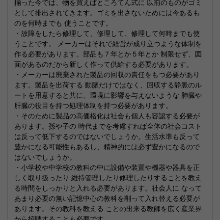
揃った今では、物を買えばところてん式に 以前のものがゴミ
として排出されてきます。ゴミを出さないためには今あるも
のを何時までも 使うことです。
・故障をしたら修理して、修理して、修理して何時までも使
うことです。 メーカーはそれで経営が成り立つような体制を
作る必要があります。部品も７年とか５年とか 制限せず、図
面があるのだから新しく作って供給する必要があります。
・メーカーは廃棄された製品の回収の責任をもつ必要があり
ます。製品を出荷する 動脈だけではなく、回収する静脈のル
ートを用意すると共に、環境に影響を与えないような 肺臓や
肝臓の役目を持つ処理体制を持つ必要があります。
・そのために製品の高価格化は社会も個人も容認する必要が
あります。孫や子の 時代までを考慮すれば全体の社会コスト
は反って低下するのではないでしょうか。生活水準も反って
豊かになる可能性もあるし、精神的には必ず豊かになるので
はないでしょうか。
・小学校や中学校の教科の中に設備や装置や機器や器具を正
しく取り扱ったり 維持管理したり修理したりすることを教え
る時間をしっかりと入れる必要があります。社会人に なって
あまり必要の無い記憶中心の教科を削って入れ替える必要が
あります。その教科を教える ことの出来る教師を広く産業界
から招聘することも必要です。