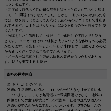
はランダムです。）
・高度成長時代の初期の耐久消費財は次々と個人住宅の中に収ま
って ゴミ問題は出ませんでした。しかし一通りのものが揃った今
では、物を買えばところてん式に 以前のものがゴミとして排出さ
れてきます。ゴミを出さないためには今あるものを何時までも 使
うことです。
・故障をしたら修理して、修理して、修理して何時までも使うこ
とです。 メーカーはそれで経営が成り立つような体制を作る必要
があります。部品も７年とか５年とか 制限せず、図面があるのだ
から新しく作って供給する必要があります。
・メーカーは廃棄された製品の回収の責任をもつ必要がありま
す。製品を出荷する 動脈だ
資料の原本内容
環 境 と ゴ ミ の 問 題
私達の生活環境の悪化と、ゴミの処分が大きな社会問題に成
っています。ここでは 地球規模の環境問題ではなく、地域の
問題としての生活環境とゴミの問題を、社会や企業や個人の
意識や姿勢の面から見てみたいと思います。現在の所、この
生活環境とゴミの問題の解決の出口は 見えてきません。問題