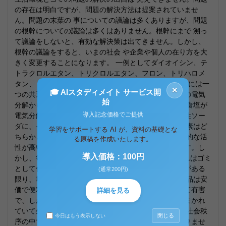
の存在は明白ですが、問題の解決方法は提案されていませ
ん。問題の末葉の 事についての議論は多くありますが、問題
の根幹についての議論は多くはありません。根幹にまで 溯っ
て議論をしないと、有効な解決策は出てきません。しかし、
根幹の議論をすると、いまの社会 や企業や個人の在り方を大
きく変更することになります。 一例としてダイオイシン、テ
トラクロルエタン、トリクロルエタン、フロン、トリハロメ
タン、 ＰＶＣ（ビニール）、ＰＣＢ、ＢＨＣ、ＤＤＴ には一
×
🎓 AIスタディメイト サービス開
つの共通項が在ります。それは塩素です。塩素は食塩の電気
始
分解から作られます。日本では 年間約８００万トンの食塩が
導入記念価格でご提供
電気分解され、その重量の４０％のナトリュウムが苛性ソー
ダに、その 重量の６０％が塩素として発生します。塩素はど
学習をサポートする AI が、資料の基礎とな
ちらかと言えば副産物ですが、安価であることと 化学的な活
る原稿を作成いたします。
性が高いため、多くの化学製品の製造に使われています。し
導入価格：100円
かし、毎年４～5百万トンの塩素が 製品となり、いずれはゴミ
として何らかの形で廃棄されます。苛性ソーダの需要がある
(通常200円)
限り、塩素は 発生し続けます。塩素ガスやその化学製品は安
価で便利で有用ですが、多くの物は生物にとって極めて有害
詳細を見る
で、しかも変化し難く何時までも生活環境周辺にばらまかれ
ていて生活環境の悪化の大問題になっています。 今の社会秩
閉じる
今日はもう表示しない
序の中では、この問題の解決の出口はなかなか見付かりませ