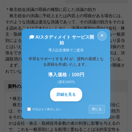
＊株主総会決議の瑕疵の種類に応じた決議の効力
株主総会の決議に手続上または内容上の瑕疵がある場合には、
そのような決議は違法な決議であって、その決議の効力をそのま
ま認めることはできない。しかし、決議が有効か否かは会社・株
主・取締役等多数の者の利害に影響を与えるので、これを一般原
×
🎓 AIスタディメイト サービス開
則による処理に委ねることは法的安定性を害することになり妥当
始
とはいえない。そのため、法律関係を画一的に確定し、瑕疵の主
導入記念価格でご提供
張をできるだけ制限することが望ましい。そこで、会社法は、決
学習をサポートする AI が、資料の基礎とな
議取消の訴えと決議の不存在・無効確認の訴えを規定している。
る原稿を作成いたします。
まず、決議の不存在についてであるが、例えば、総会が開催さ
れていないにもかかわらず総会議
導入価格：100円
(通常200円)
資料の原本内容
詳細を見る
＊株主総会決議の瑕疵の種類に応じた決議の効力
株主総会の決議に手続上または内容上の瑕疵がある場合に
閉じる
今日はもう表示しない
は、そのような決議は違法な決議であって、その決議の効力
をそのまま認めることはできない。しかし、決議が有効か否
かは会社・株主・取締役等多数の者の利害に影響を与えるの
で、これを一般原則による処理に委ねることは法的安定性を