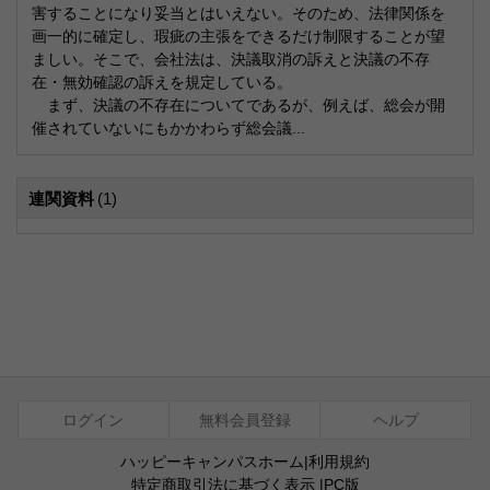
害することになり妥当とはいえない。そのため、法律関係を
画一的に確定し、瑕疵の主張をできるだけ制限することが望
ましい。そこで、会社法は、決議取消の訴えと決議の不存
在・無効確認の訴えを規定している。
まず、決議の不存在についてであるが、例えば、総会が開
催されていないにもかかわらず総会議...
連関資料
(1)
ログイン
無料会員登録
ヘルプ
ハッピーキャンパスホーム
|
利用規約
特定商取引法に基づく表示
|
PC版