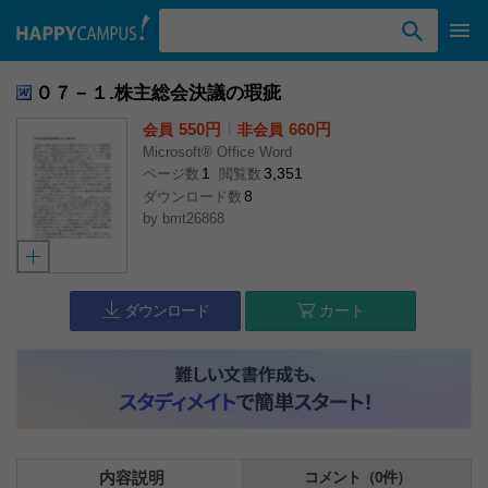
検索ワード入力
０７－１.株主総会決議の瑕疵
550円
l
660円
会員
非会員
Microsoft® Office Word
1
3,351
ページ数
閲覧数
8
ダウンロード数
by
bmt26868
ダウンロード
カート
内容説明
コメント（0件）