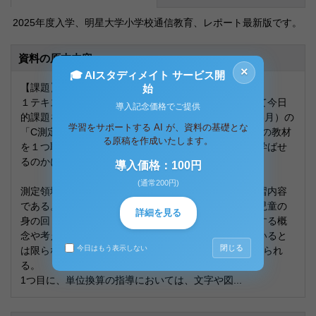
2025年度入学、明星大学小学校通信教育、レポート最新版です。
資料の原本内容
×
🎓 AIスタディメイト サービス開
【課題】
始
１テキストの「測定」及び「変化と関係」領域について今日
導入記念価格でご提供
的課題を要約し、学習指導要領解説算数編（平成29年6月）の
学習をサポートする AI が、資料の基礎とな
「C測定」か「C変化と関係」における「数学的活動」の教材
る原稿を作成いたします。
を１つ取り上げ、どのような活動を通して算数の何を学ばせ
るのかについて、具体例を挙げて説明しなさい。
導入価格：100円
(通常200円)
測定領域は、児童の日常生活に密接に関わる重要な学習内容
である。長さ、重さ、時間など、様々な量の概念は、児童の
詳細を見る
身の回りにはびこっている。しかし、これらの量に関する概
念や考え方、測定方法などを、児童が十分に理解していると
閉じる
今日はもう表示しない
は限らない。今日的な課題としては、以下の3点が挙げられ
る。
1つ目に、単位換算の指導においては、文字や図...