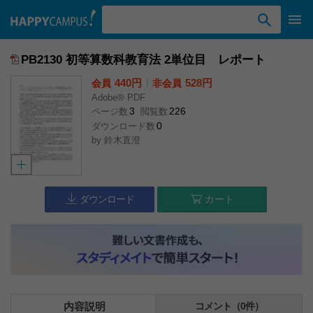
検索ワード入力
PB2130 初等算数科教育法 2単位目 レポート
440円
l
528円
会員
非会員
Adobe® PDF
3
226
ページ数
閲覧数
0
ダウンロード数
by
鈴木直澄
ダウンロード
カート
内容説明
コメント（0件）