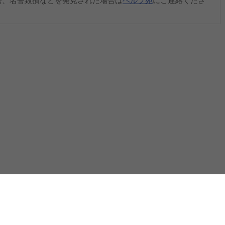
害、名誉毀損などを発見された場合は
ヘルプ宛
にご連絡くださ