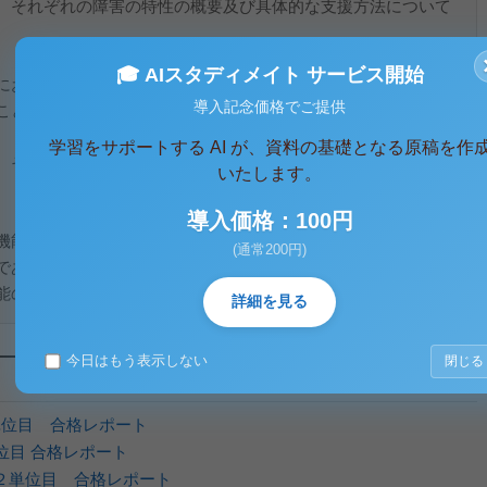
、それぞれの障害の特性の概要及び具体的な支援方法について
🎓 AIスタディメイト サービス開始
における発達障害の規定をまとめたうえで、障害特性のニーズ
導入記念価格でご提供
こと。
学習をサポートする AI が、資料の基礎となる原稿を作
、それぞれの障害の特性の概要及び具体的な支援方法について
いたします。
導入価格：100円
機能に障害があること、そしてその症状が通常低年齢で発現す
(通常200円)
であると定義されている。これらの障害は、個人の努力不足や
の特性に根ざしたものであり、その特...
詳細を見る
今日はもう表示しない
閉じる
2単位目 合格レポート
単位目 合格レポート
 ２単位目 合格レポート