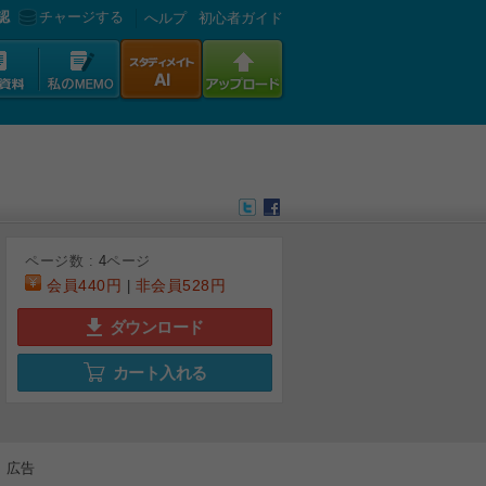
認
チャージする
へルプ
初心者ガイド
ページ数 :
4
ページ
会員
440円
非会員
528円
|
ダウンロード
カート入れる
広告