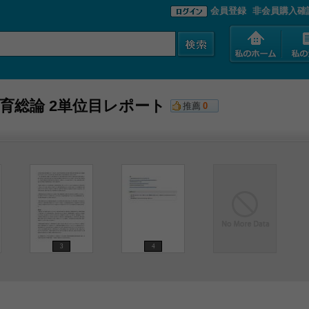
会員登録
非会員購入確
教育総論 2単位目レポート
推薦
0
3
4