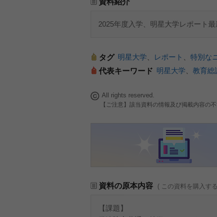
資料紹介
2025年度入学、明星大学レポート
明星大学
、
レポート
、
特別な
タグ
明星大学
、
教育総
代表キーワード
All rights reserved.
【ご注意】該当資料の情報及び掲載内容の不
資料の原本内容
( この資料を購入す
【課題】