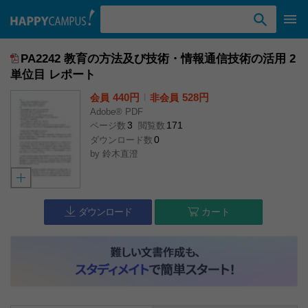
検索ワード入力
PA2242 教育の方法及び技術・情報通信技術の活用 2
単位目 レポート
440円
l
528円
会員
非会員
Adobe® PDF
3
171
ページ数
閲覧数
0
ダウンロード数
by
鈴木直澄
ダウンロード
カート