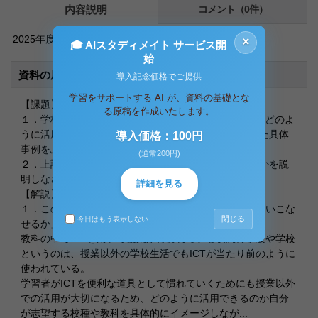
内容説明
コメント（0件）
2025年度入学、明星大学レポート最新版です。
×
🎓 AIスタディメイト サービス開
始
資料の原本内容
導入記念価格でご提供
学習をサポートする AI が、資料の基礎とな
【課題】
る原稿を作成いたします。
１．学校生活の1日の「授業以外の場面」で情報端末をどのよ
うに活用できるか、自分が取得希望の校種をもとにした具体
導入価格：100円
事例をふまえて考察しなさい。
(通常200円)
２．上記１の事例を通して児童生徒に何が身につくのかを説
明しなさい。
詳細を見る
【解説】
１．この課題は情報通信技術（ICT）を「道具として使いこな
閉じる
今日はもう表示しない
せるか」の基本と言える。
教科の中でICTを用いて授業が行われている状態の学級や学校
というのは、授業以外の学校生活でもICTが当たり前のように
使われている。
学習者がICTを便利な道具として慣れていくためにも授業以外
での活用が大切になるため、どのように活用できるのか自分
が志望する校種や教科を具体的にイメージしなが...