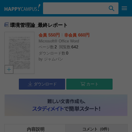
検索ワード入力
環境管理論_最終レポート
550円
l
660円
会員
非会員
Microsoft® Office Word
2
642
ページ数
閲覧数
0
ダウンロード数
by
ジャムパン
ダウンロード
カート
内容説明
コメント（0件）