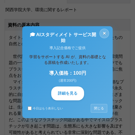
関西学院大学、環境に関するレポート
資料の原本内容
×
🎓 AIスタディメイト サービス開
タイトル：「マイクロプラスチックが及ぼす影響と私たちの
始
自然との関わり方」
導入記念価格でご提供
世代間倫理が問題となっている事例として、現代の環境問
学習をサポートする AI が、資料の基礎とな
題の一つであるプラスチック問題をとりあげる。その中でも
る原稿を作成いたします。
プラスチック問題の中にあるマイクロプラスチック問題に焦
導入価格：100円
点をおく。
(通常200円)
マイクロプラスチックとは、大きさが5mm以下の微細なプ
ラスチックのゴミである。マイクロプラスチックは、半永久
詳細を見る
的に自然分解されることはなく、海に蓄積し続け、さまざま
な問題を引き起こす危険性のあるものである。プラスチック
は、生産コストが低く、衛生的で便利に使える反面、廃棄さ
閉じる
今日はもう表示しない
れる量も膨大であり、自然環境に多大な負荷を与える存在
だ。このようなプラスチック問題がある中でマイスロプラス
チックが引き起こす問題は、生態系にも大きな影響を及ぼす
可能性があると考えられている非常に深刻な問題である。不