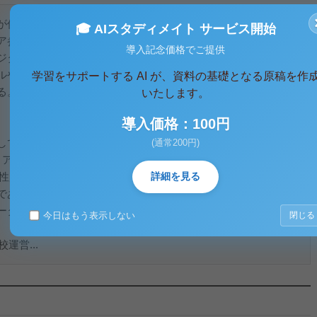
が低下している、と語られることは多い。しかし、その実相は
🎓 AIスタディメイト サービス開始
ア参加や近所付き合いといった社会関係資本を示す指標の一部
導入記念価格でご提供
ジタル機器の浸透や共働き化の進展が子育て行動を変えてい
ルやこども食堂の広がりなど、「地域が学校・家庭を包摂する
学習をサポートする AI が、資料の基礎となる原稿を作
る。本レポートでは、公的資料と大規模調査をもとに現状を整
いたします。
導入価格：100円
して、市民の地域貢献行動を見る。総務省「社会生活基本調
(通常200円)
活動を行った人（行動者率）は2016年の26.0％から2021年
した。性別でみても男女ともに低下しており、地域で「支える大人」
詳細を見る
である。感染症流行期の影響を勘案しても、地域の自律的活動
ータだといえる(統計局)。しかし同時に、制度化された「地域
今日はもう表示しない
閉じる
。
運営...