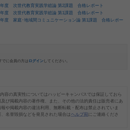
5年度 次世代教育実践学総論 第2課題 合格レポート
5年度 次世代教育実践学総論 第1課題 合格レポート
5年度 家庭･地域間コミュニケーション論 第1課題 合格レポー
すでに会員の方は
ログイン
してください。
内容の真実性についてはハッピーキャンパスでは保証しておら
報及び掲載内容の著作権、また、その他の法的責任は販売者にあ
情報や掲載内容の違法利用、無断転載・配布は禁止されていま
害、名誉毀損などを発見された場合は
ヘルプ宛
にご連絡くださ