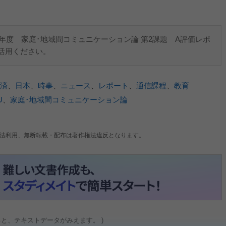
5年度 家庭･地域間コミュニケーション論 第2課題 A評価レポ
活用ください。
済
、
日本
、
時事
、
ニュース
、
レポート
、
通信課程
、
教育
U
、
家庭･地域間コミュニケーション論
法利用、無断転載・配布は著作権法違反となります。
ると、テキストデータがみえます。 )