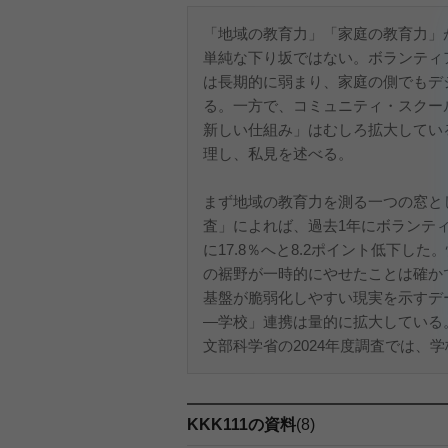
「地域の教育力」「家庭の教育力」
単純な下り坂ではない。ボランティ
は長期的に弱まり、家庭の側でもデ
る。一方で、コミュニティ・スクー
新しい仕組み」はむしろ拡大してい
理し、私見を述べる。
まず地域の教育力を測る一つの窓と
査」によれば、過去1年にボランティア
に17.8％へと8.2ポイント低下
の裾野が一時的にやせたことは確か
基盤が脆弱化しやすい現実を示すデ
—学校」連携は量的に拡大している
文部科学省の2024年度調査では、学校
KKK111の資料
(8)