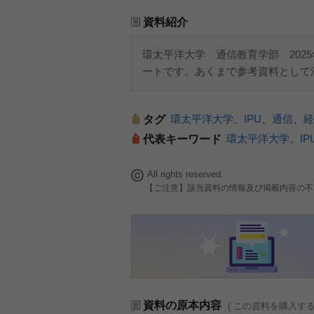
資料紹介
環太平洋大学 通信教育学部 202
ートです。あくまで参考資料として
環太平洋大学
、
IPU
、
通信
、
経
タグ
環太平洋大学
、
IP
代表キーワード
All rights reserved.
【ご注意】該当資料の情報及び掲載内容の不
資料の原本内容
( この資料を購入す