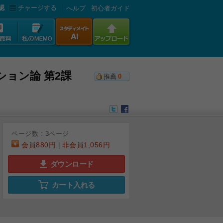
認
チャージする
へルプ
初心者ガイド
ション論 第2課
推薦
0
ページ数 :
3
ページ
会員
880円
非会員
1,056円
|
ダウンロード
カート入れる