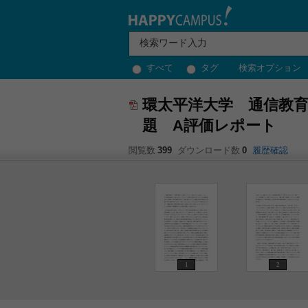
すべて
タグ
検索オプション
環太平洋大学 通信教育
題 A評価レポート
閲覧数
399
ダウンロード数
0
履歴確認
1
2