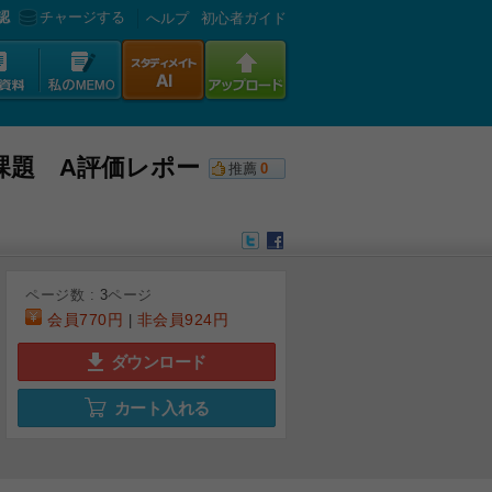
認
チャージする
へルプ
初心者ガイド
課題 A評価レポー
推薦
0
ページ数 :
3
ページ
会員
770円
非会員
924円
|
ダウンロード
カート入れる