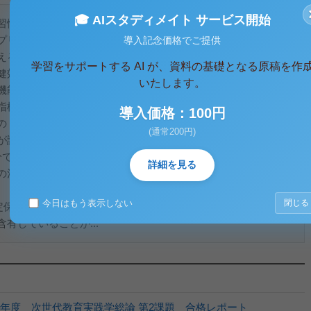
🎓 AIスタディメイト サービス開始
習慣の乱れから、生活習慣病や肥満などの健康問題が深刻化し
プリメントへの関心が高まっている。その中でも、国が個別に
導入記念価格でご提供
える「保健機能食品」に分類される特定保健用食品（トクホ）
学習をサポートする AI が、資料の基礎となる原稿を作
健効果を示すことができる食品として注目されている。特定保
いたします。
機能があります」といった保健の目的を記載できる唯一の食品
指標となる重要な情報を提供している。本レポートでは、特定
導入価格：100円
の「ヘルシア緑茶a」を取り上げる。この製品は「内臓体脂肪を
(通常200円)
が認可されており、多くの消費者に利用されている。そこで今
分である茶カテキンに着目し、その期待される効果、関与成分の
詳細を見る
の注意点について検討する。
今日はもう表示しない
閉じる
特定保健用食品として消費者庁の許可を受けた製品であり、通常
有していることが...
5年度 次世代教育実践学総論 第2課題 合格レポート