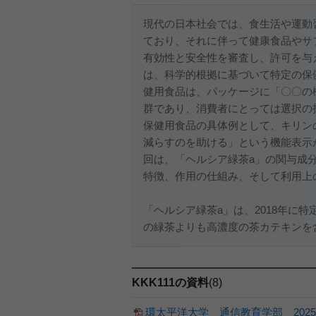
現代の日本社会では、食生活や運動
ており、それに伴って健康食品やサ
有効性と安全性を審査し、許可を与
は、科学的根拠に基づいて特定の保
健用食品は、パッケージに「〇〇の
群であり、消費者にとっては選択の
保健用食品の具体例として、キリン
減らすのを助ける」という機能表示
回は、「ヘルシア緑茶a」の関与成
特徴、作用の仕組み、そして利用上
「ヘルシア緑茶a」は、2018年に
の緑茶よりも高濃度の茶カテキンを含
KKK111の資料
(8)
環太平洋大学 通信教育学部 202