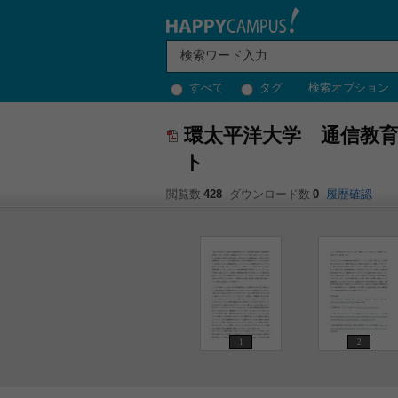
すべて
タグ
検索オプション
環太平洋大学 通信教育
ト
閲覧数
428
ダウンロード数
0
履歴確認
1
2