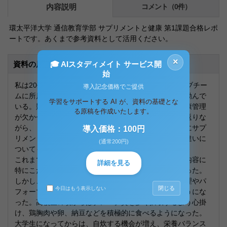
内容説明
コメント（0件）
環太平洋大学 通信教育学部 サプリメントと健康 第1課題合格レポ
ートです。あくまで参考資料として活用ください。
×
🎓 AIスタディメイト サービス開
資料の原本内容
始
私は20代で、趣味の範囲ではあるが、陸上競技のクラブチー
導入記念価格でご提供
ムに所属し、短距離選手として日々のトレーニングに励んで
学習をサポートする AI が、資料の基礎とな
いる。競技力を向上させるためには、適切な食事と健康管理
る原稿を作成いたします。
が欠かせない。本レポートでは、自身の食生活を振り返りな
がら、「食」と「健康」の関係について考察し、さらにサプ
導入価格：100円
リメントの必要性や選び方、「食品」と「医薬品」の違いに
(通常200円)
ついても述べていく。
これまでの食生活を振り返ると、小学生の頃は食事の内容に
詳細を見る
特にこだわりはなく、好きなものを食べることが多かった。
しかし、高校・大学と陸上競技を続ける中で、体調管理やパ
閉じる
今日はもう表示しない
フォーマンス向上のために食事の重要性を意識するようにな
った。高校生の頃からはタンパク質を多く摂取するよう心掛
け、鶏胸肉や卵、納豆などを積極的に食べるようになった。
大学生になってからは、自炊する機会が増え、栄養バランス