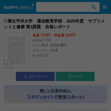
検索ワード入力
環太平洋大学 通信教育学部 2025年度 サプリメ
ントと健康 第1課題 合格レポート
770円
l
924円
会員
非会員
Adobe® PDF
2
327
ページ数
閲覧数
0
ダウンロード数
by
KKK111
ダウンロード
カート