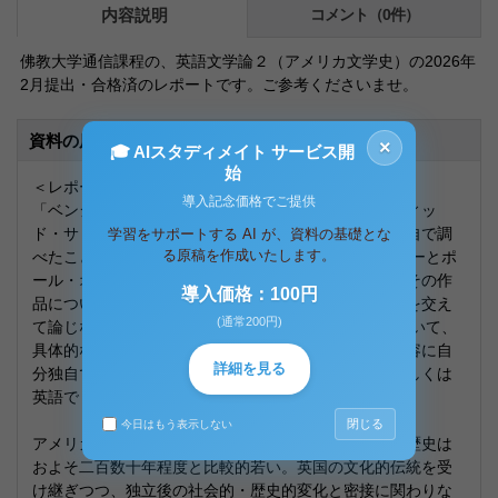
内容説明
コメント（0件）
佛教大学通信課程の、英語文学論２（アメリカ文学史）の2026年
2月提出・合格済のレポートです。ご参考くださいませ。
資料の原本内容
×
🎓 AIスタディメイト サービス開
始
＜レポート課題＞
導入記念価格でご提供
「ベンジャミン・フランクリンとジェローム・デイヴィッ
ド・サリンジャーについて、テキストの内容に自分独自で調
学習をサポートする AI が、資料の基礎とな
る原稿を作成いたします。
べたことを交えて論じなさい。(2)シオドア・ドライサーとポ
ール・オースターの代表作をそれぞれ一つずつ選び、その作
導入価格：100円
品についてのテキストの内容に自分独自で調べたことを交え
(通常200円)
て論じなさい。(3)「アメリカン・ルネッサンス」について、
具体的な作家、及びその作品名を挙げ、テキストの内容に自
詳細を見る
分独自で調べたことを交えて論じなさい。※日本語もしくは
英語でリポート（試験）を作成すること」
閉じる
今日はもう表示しない
アメリカ文学は独立戦争以降に誕生したとされ、その歴史は
およそ二百数十年程度と比較的若い。英国の文化的伝統を受
け継ぎつつ、独立後の社会的・歴史的変化と密接に関わりな