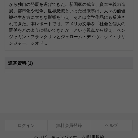
がら独自の発展を遂げてきた。新国家の成立、資本主義の進
展、都市化や戦争、世界恐慌といった出来事は、人々の価値
観や生き方に大きな影響を与え、それは文学作品にも反映さ
れてきた。本レポートでは、アメリカ文学を「社会と個人の
関係をどのように描いてきたか」という視点から捉え、ベン
ジャミン・フランクリンとジェローム・デイヴィッド・サリ
ンジャー、シオド...
連関資料
(1)
ログイン
無料会員登録
ヘルプ
ハッピーキャンパスホーム
|
利用規約