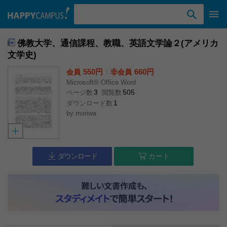
検索ワード入力
佛教大学、通信課程、教職、英語文学論２(アメリカ
文学史)
550円
l
660円
会員
非会員
Microsoft® Office Word
3
505
ページ数
閲覧数
1
ダウンロード数
by
moriwa
ダウンロード
カート