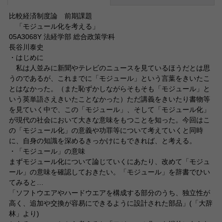
比較経済制度論 前期課題
「モジュール化を考える」
05A3068Y 法経学部 総合政策学科
長谷川泰史
・はじめに
私は人並みに新聞やテレビのニュースを見ているほうだとは思
うのであるが、これまでに「モジュール」という言葉をきいたこ
とはなかった。（また恥ずかしながらそもそも「モジュール」と
いう英単語さえきいたことなかった）ただ講義をきいたり書物等
を見ていく中で、この「モジュール」、そして「モジュール化」
が現代の社会において大きな意味をもつことを知った。今回はこ
の「モジュール化」の意義や功罪等について考えていくと同時
に、自身の知識を深めるきっかけにもできれば、と考える。
・「モジュール」の意味
まずモジュール化について論じていくにあたり、改めて「モジュ
ール」の意味を確認しておきたい。「モジュール」を辞書でひい
てみると…
「ソフトウエアやハードウエアを構成する部分のうち、独立性が
高く、追加や交換が容易にできるように設計された部品」(「大辞
林」より)