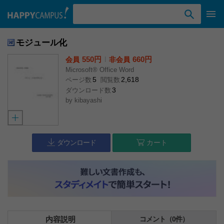
検索ワード入力
モジュール化
550円
l
660円
会員
非会員
Microsoft® Office Word
5
2,618
ページ数
閲覧数
3
ダウンロード数
by
kibayashi
ダウンロード
カート
内容説明
コメント（0件）