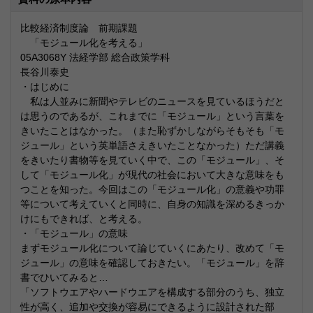
比較経済制度論 前期課題
「モジュール化を考える」
05A3068Y 法経学部 総合政策学科
長谷川泰史
・はじめに
私は人並みに新聞やテレビのニュースを見ているほうだと
は思うのであるが、これまでに「モジュール」という言葉を
きいたことはなかった。（また恥ずかしながらそもそも「モ
ジュール」という英単語さえきいたことなかった）ただ講義
をきいたり書物等を見ていく中で、この「モジュール」、そ
して「モジュール化」が現代の社会において大きな意味をも
つことを知った。今回はこの「モジュール化」の意義や功罪
等について考えていくと同時に、自身の知識を深めるきっか
けにもできれば、と考える。
・「モジュール」の意味
まずモジュール化について論じていくにあたり、改めて「モ
ジュール」の意味を確認しておきたい。「モジュール」を辞
書でひいてみると…
「ソフトウエアやハードウエアを構成する部分のうち、独立
性が高く、追加や交換が容易にできるように設計された部