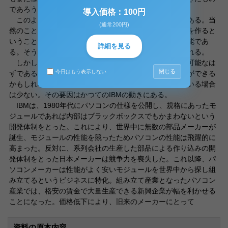
であろう。
導入価格：100円
このような部品それぞれが、すべて「モジュール」である。当
(通常200円)
然のことであるが一個人、また一団体が単独でパソコンを作ると
いうことを最初から最後まで絶対といっていいほど不可能であ
詳細を見る
る。そういった意味で分業は自然発生的なものと考えられる。
しかし系列会社をかかえ、その中で作るということは可能なは
閉じる
今日はもう表示しない
ずである。この場合大きな意味で「一団体」という表現ができる
かもしれない。ただ実際にはそのような形で運営されている場合
は少ない。その要因はかつてのIBMの動きにある。
IBMは、1980年代にパソコンの仕様を公開し、規格にあったモ
ジュールであれば内部はブラックボックスでもかまわないという
開発体制をとった。これにより、世界中に無数の部品メーカーが
誕生、モジュールの性能を競ったためパソコンの性能は飛躍的に
高まった。反対に、系列会社の生産した部品による作り込みの開
発体制をとった日本メーカーは競争力を喪失した。これ以降、パ
ソコンメーカーは性能がよく安いモジュールを世界中から探し組
み立てるというビジネスに特化。組み立て産業となったパソコン
産業では、格安の賃金で大量生産できる新興企業が幅を利かせる
ことになった。価格低下により、旧来のメーカーにとって
資料の原本内容