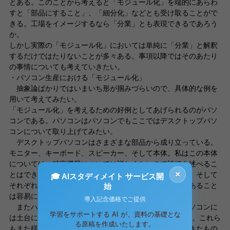
とある。このことから考えると「モジュール化」を端的にあらわ
すと「部品にすること」、「細分化」などとも受け取ることがで
きる。工場をイメージするなら「分業」とも表現できるであろう
か。
しかし実際の「モジュール化」においては単純に「分業」と解釈
するだけではたりないことが多々ある。事項以降ではそのあたり
の事情についても考えていきたい。
・パソコン生産における「モジュール化」
抽象論ばかりではいまいち形が掴みづらいので、具体的な例を
用いて考えてみたい。
「モジュール化」を考えるための好例としてあげられるのがパソ
コンである。パソコンはパソコンでもここではデスクトップパソ
コンについて取り上げてみたい。
デスクトップパソコンはさまざまな部品から成り立っている。
モニター、キーボード、スピーカー、そして本体。私はこの本体
については、精密機器については詳しくないので詳細を述べるこ
×
とはできない。だがこの中には様々な基盤が入っており、そして
🎓 AIスタディメイト サービス開
それぞれいろいろな行程を経て出来上がってきたものであること
始
は容易に想像できる。
導入記念価格でご提供
またハードの他にソフトの面も忘れてはならない。パソコンに
学習をサポートする AI が、資料の基礎とな
は土台にOSを吸えその他いろいろなソフトが入っている。これら
る原稿を作成いたします。
もまた様々な会社でいろいろな行程を経てできあがってきたもの