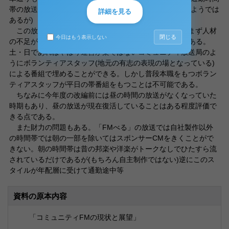
帯の放送がないのは痛い。(かつては朝の時間帯があったようでは
詳細を見る
あるが)
この放送時間の短さについて考えられる理由としてはまず人材
閉じる
今日はもう表示しない
の不足が考えられる。「FMべる」は正社員4人の会社である。
土・日であればやはり運営が楽ではないコミュニティ放送局のよ
うにボランティアスタッフ(地元の有志の表現の場となっている)
による番組で埋めることができる。しかし普段本職をもつボラン
ティアスタッフが平日の帯番組をもつことは不可能である。
ちなみに今年度の改編前には昼の時間の放送がなくなっていた
時期もあり、昼の放送が現在復活していることはある程度評価で
きる点である。
また財力の問題もある。「FMべる」の放送では自社製作以外
の時間帯では朝の一部を除いてはスポンサーCMをきくことがで
きない。朝の時間帯は昔の邦楽や洋楽がトークなしでひたすら流
されているだけであるが(もちろん自主制作ではない)逆にこのス
タイルが年配層に受けて通勤途中等
資料の原本内容
「コミュニティFMの現状と展望」