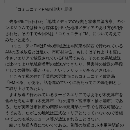
「コミュニティFMの現状と展望」
去る6/8に行われた「地域メディアの役割と将来展望考察」のシ
ンポジウムでは様々な媒体を用いた地域メディアのあり方が紹介
された。その中で今回私は「コミュニティFM」について考えて
みたいと思う。
コミュニティFMはFMの県域放送や関東や関西で行われている
AMの広域放送とは違い、市町村単位、もしくはそれよりも更に
小さいエリアで放送されているFM局である。そのため県域放送
に比べてより地域密着型の放送ができたり、災害時の放送の手段
としての役割が果たせる、というメリットがあるとされる。
ところで私の住む千葉県木更津市にもコミュニティ放送局
「FMべる」がある。話を進めていくにあたってこの局を例とし
て取り上げてみたい。
まず放送の行われているサービスエリアではあるが木更津市を
含めた周辺４市（木更津市・袖ヶ浦市・富津市・袖ヶ浦市）であ
る。だが実際は市原市の南部や神奈川県の一部でも聴収可能なよ
うである。たがこの地域は正式なエリアとなっていないので番組
中でこの地域のニュース等が放送されることはない。
続いて放送内容についてである。普段の放送はJR木更津駅前の