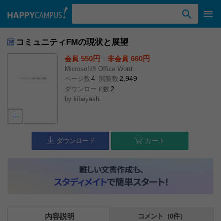
検索ワード入力
コミュニティFMの現状と展望
550円
l
660円
会員
非会員
Microsoft® Office Word
4
2,949
ページ数
閲覧数
2
ダウンロード数
by
kibayashi
ダウンロード
カート
内容説明
コメント（0件）