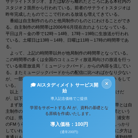
サテライトスタジオ、または駅から離れたところにある本社内の
スタジオ２箇所から行われている。前者のサテライトスタジオは
昨年完成したものでここで行われる放送も増えてきている。
番組は自主制作のものと他局制作のものとにわけることができ
る。自主制作の時間帯は2006年6月現在次のようになっている。
平日は月～金の帯で12時～14時、17時～19時に生放送が行われ
ている。土曜日は13時～14時、日曜は11時～17時の時間帯であ
る。
よって、上記の時間帯以外が他局制作の時間帯となっている。
この時間帯の多くは全国のコミュニティ放送局向けの放送を行っ
ている衛星放送局「ミュージックバード」からの内容を流してい
る。またミュージックバードからの配信に比べればかなり少ない
が、一部の時間帯では他局の制作した番組をテープネットをして
×
🎓 AIスタディメイト サービス開
いる。
始
以上「FMべる」の概要について取り上げてみてきたわけだ
が、以下考察、問題点をあげてみたい。
導入記念価格でご提供
まず放送時間帯についてである。(ここでいう放送時間帯とは自
学習をサポートする AI が、資料の基礎とな
主制作のことである)平日についてみると一日につき4時間という
る原稿を作成いたします。
のは、県内の他のコミュニティ局(市川市のいちかわFM、浦安市
のFMうらら)と比べると遥かに低い。しかしまだ内容がしっかり
導入価格：100円
していれば評価できる時間帯の放送とはなっている。(特に夕方は
(通常200円)
車通りも多くラジオを聴く機会は多いであろう)ただ朝の通勤時間