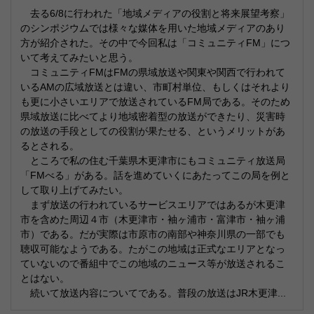
去る6/8に行われた「地域メディアの役割と将来展望考察」
のシンポジウムでは様々な媒体を用いた地域メディアのあり
方が紹介された。その中で今回私は「コミュニティFM」につ
いて考えてみたいと思う。
コミュニティFMはFMの県域放送や関東や関西で行われて
いるAMの広域放送とは違い、市町村単位、もしくはそれより
も更に小さいエリアで放送されているFM局である。そのため
県域放送に比べてより地域密着型の放送ができたり、災害時
の放送の手段としての役割が果たせる、というメリットがあ
るとされる。
ところで私の住む千葉県木更津市にもコミュニティ放送局
「FMべる」がある。話を進めていくにあたってこの局を例と
して取り上げてみたい。
まず放送の行われているサービスエリアではあるが木更津
市を含めた周辺４市（木更津市・袖ヶ浦市・富津市・袖ヶ浦
市）である。だが実際は市原市の南部や神奈川県の一部でも
聴収可能なようである。たがこの地域は正式なエリアとなっ
ていないので番組中でこの地域のニュース等が放送されるこ
とはない。
続いて放送内容についてである。普段の放送はJR木更津...