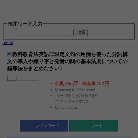
検索ワード入力
検索
menu
教科教育法英語非限定文句の用例を使った分詞構
文の導入や綴り字と発音の間の基本法則についての
指導法をまとめなさい）
660円
l
792円
会員
非会員
Microsoft® Office Word
ページ数
4
閲覧数
2,837
ダウンロード数
22
by
nekozawa
ダウンロード
カート