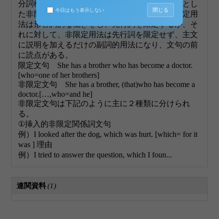
分詞構文の導入にあたって、文の主語を先行詞とし
閉じる
今日はもう表示しない
た非限定関係詞文句の用例の理解が役立つ。限定用
法は形容詞的な働きをし、先行詞を限定するが、そ
れに対して、非限定用法は先行詞を限定せず、主文
に説明を加えるだけの副詞的用法になり、文句の前
に読点がある。
限定文句 She has a brother who has become a doctor.
[who=one of her brothers]
非限定文句 She has a brother, (that)who has become a
doctor.[…,who=and he]
非限定文句は下記のように主に２種類に分けられ
る。
①挿入的非限定関係詞文句
例）I looked after the dog, which was hurt. [which= for it
was ] 理由
例）I tried to answer the question, which I foun...
連関資料
(1)