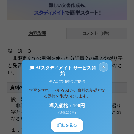
内容説明
コメント（0件）
設 題 ３
非限定文句の用例を使った分詞構文の導入や綴り字
と発音の間の基本法則についての指導法をまとめなさ
×
🎓 AIスタディメイト サービス開
い。
始
導入記念価格でご提供
資料の原本内容
学習をサポートする AI が、資料の基礎とな
る原稿を作成いたします。
設 題 ３
非限定文句の用例を使った分詞構文の導入や綴り
導入価格：100円
字と発音の間の基本法則についての指導法をまとめ
(通常200円)
なさい。
詳細を見る
１．非限定文句の用例を使った分詞構文の導入