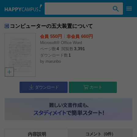
検索ワード入力
コンピューターの五大装置について
550円
l
660円
会員
非会員
Microsoft® Office Word
4
3,391
ページ数
閲覧数
1
ダウンロード数
by
marunbo
ダウンロード
カート
内容説明
コメント（0件）