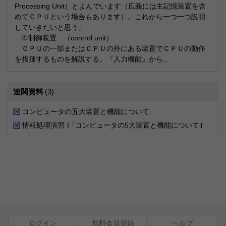
Processing Unit）とよんでいます（広義には主記憶装置を含
めてＣＰＵという場合もあります）。これから一つ一つ説明
していきたいと思う。
①制御装置 （control unit）
ＣＰＵの一部またはＣＰＵの外にある装置でＣＰＵの動作
を指揮するものを解説する。『入力機能』から...
連関資料
(3)
コンピュータの五大装置と機能について
情報処理演習Ｉ｢コンピュータの5大装置と機能について｣
ログイン
無料会員登録
ヘルプ