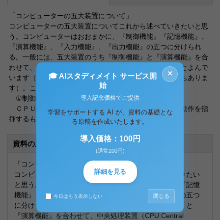
「コンピューターの五大装置について」
コンピューターの五大装置についてこれから述べていきたいと思
う。コンピューターはおおまかに、『制御機能』『記憶機能』、
『演算機能』、『入力機能』、『出力機能』の五つに分けられ
る。一般には、五大装置のうち『制御機能』と『演算機能』を合
わせて、中央処理装置（CPU:Central Processing Unit）とよんで
×
🎓 AIスタディメイト サービス開
います（広義には主記憶装置を含めてＣＰＵという場合もありま
始
す）。これから一つ一つ説明していきたいと思う。
導入記念価格でご提供
①制御装置 （control unit）
ＣＰＵの一部またはＣＰＵの外にある装置でＣＰＵの動作を指
学習をサポートする AI が、資料の基礎とな
揮するものを解説する。『入力機能』から
る原稿を作成いたします。
導入価格：100円
資料の原本内容
(通常200円)
「コンピューターの五大装置について」
詳細を見る
コンピューターの五大装置についてこれから述べていきたい
と思う。コンピューターはおおまかに、『制御機能』『記憶
機能』、『演算機能』、『入力機能』、『出力機能』の五つ
閉じる
今日はもう表示しない
に分けられる。一般には、五大装置のうち『制御機能』と
『演算機能』を合わせて、中央処理装置（CPU:Central