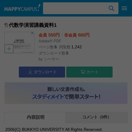
検索ワード入力
代数学演習講義資料1
550円
l
660円
会員
非会員
Adobe® PDF
6
1,242
ページ数
閲覧数
0
ダウンロード数
by
シーサー
ダウンロード
カート
内容説明
コメント（0件）
2006(C) BUKKYO UNIVERSITY All Rights Reserved.