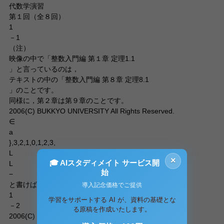
代数学演習
第１回（全８回）
1
－1
（注）
映像の中で「整数入門編 第１章 定理1.1
」と言っているのは，
テキストの中の「整数入門編 第８章 定理8.1
」のことです。
同様に，第２章は第９章のことです。
2006(C) BUKKYO UNIVERSITY All Rights Reserved.
∈
a
},3,2,1,0,1,2,3,
L
×
🎓 AIスタディメイト サービス開
L
始
−
と書けば“ は整数である”と読める．a
導入記念価格でご提供
1
学習をサポートする AI が、資料の基礎とな
－2
る原稿を作成いたします。
2006(C) BUKKYO UNIVERSITY All Rights Reserved