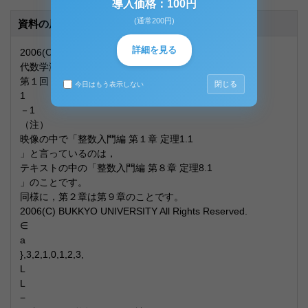
導入価格：100円
(通常200円)
資料の原本内容
詳細を見る
2006(C) BUKKYO UNIVERSITY All Rights Reserved.
代数学演習
第１回（全８回）
閉じる
今日はもう表示しない
1
－1
（注）
映像の中で「整数入門編 第１章 定理1.1
」と言っているのは，
テキストの中の「整数入門編 第８章 定理8.1
」のことです。
同様に，第２章は第９章のことです。
2006(C) BUKKYO UNIVERSITY All Rights Reserved.
∈
a
},3,2,1,0,1,2,3,
L
L
−