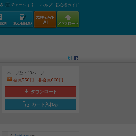
認
チャージする
へルプ
初心者ガイド
ページ数 :
19
ページ
会員
550円
非会員
660円
|
ダウンロード
6
7
8
9
カート入れる