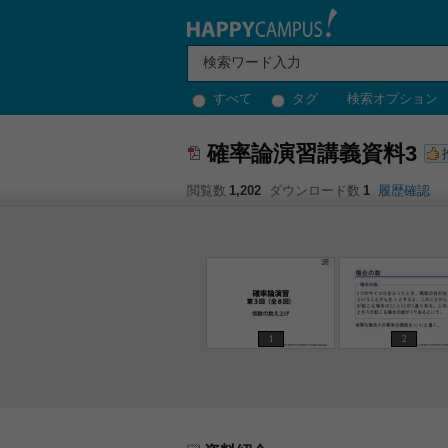
すべて
タグ
検索オプション
確率論演習講義資料3
閲覧数
1,202
ダウンロード数
1
履歴確認
1
2