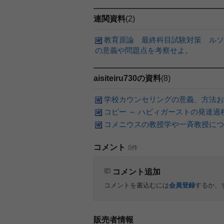
連関資料
(2)
教育原論 最終科目試験対策 ルソ
の意義や問題点を考察せよ。
aisiteiru730の資料
(8)
学校カウンセリングの意義、方法お
コピー ～ ハビィガーストの発達過程20
コメニウスの教授学や一斉教授につ
コメント
0件
コメント追加
コメントを書込むには
会員登録
するか、
販売者情報