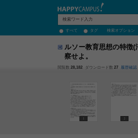
すべて
タグ
検索オプション
ルソー教育思想の特徴(
察せよ。
閲覧数
28,182
ダウンロード数
27
履歴確認
1
2