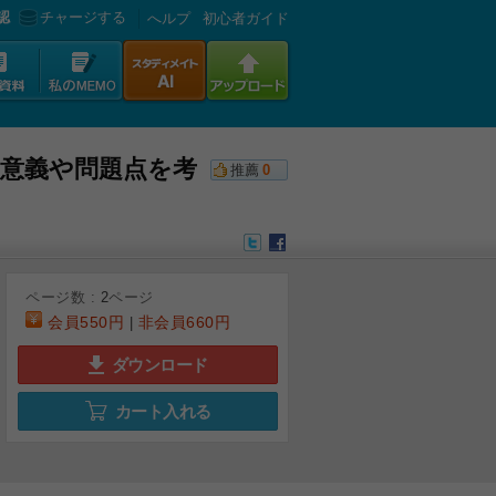
認
チャージする
へルプ
初心者ガイド
の意義や問題点を考
推薦
0
ページ数 :
2
ページ
会員
550円
非会員
660円
|
ダウンロード
カート入れる