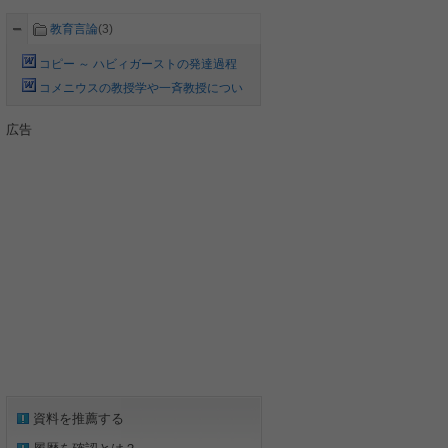
教育言論
(3)
コピー ～ ハビィガーストの発達過程
20070209
コメニウスの教授学や一斉教授につい
て述べ、
広告
資料を推薦する