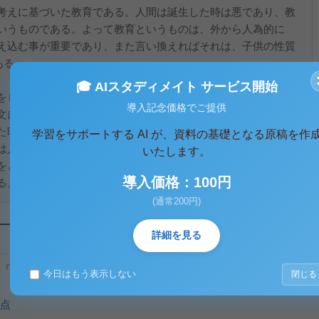
考えに基づいた教育である。人間は誕生した時は悪であり、教
いうものである。よって教育というものは、外から人為的に
え込む事が重要であり、また言い換えればそれは、子供の性質
ある。
🎓 AIスタディメイト サービス開始
をし、「消極教育」の重要性を説いたのである。
導入記念価格でご提供
文にはこう記されている。
た時は善であるが、人間の手の中では悪になる」
学習をサポートする AI が、資料の基礎となる原稿を作
は人間の文化や社会である。
いたします。
をとったのである。善として生まれてきた子供を、人間の社会
導入価格：100円
。よってルソーは「社会」と「自然」を対立的な...
(通常200円)
詳細を見る
『エミール』について
今日はもう表示しない
閉じる
点