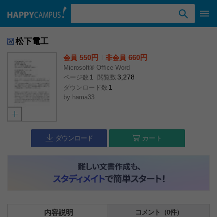
検索ワード入力
松下電工
550円
l
660円
会員
非会員
Microsoft® Office Word
1
3,278
ページ数
閲覧数
1
ダウンロード数
by
hama33
ダウンロード
カート
内容説明
コメント（0件）