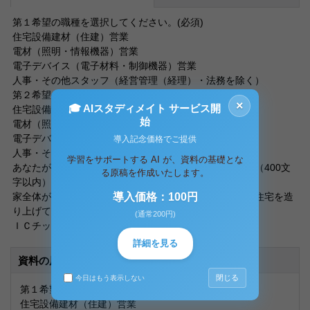
第１希望の職種を選択してください。(必須)
住宅設備建材（住建）営業
電材（照明・情報機器）営業
電子デバイス（電子材料・制御機器）営業
人事・その他スタッフ（経営管理（経理）・法務を除く）
第２希望の職種を選択してください。(必須)
×
🎓 AIスタディメイト サービス開
住宅設備建材（住建）営業
始
電材（照明・情報機器）営業
電子デバイス（電子材料・制御機器）営業
導入記念価格でご提供
人事・その他スタッフ（経営管理（経理）・法務を除く）
学習をサポートする AI が、資料の基礎とな
あなたが、これから「つくりたいもの」は何ですか？ （400文
る原稿を作成いたします。
字以内）(必須)
家全体がネットワークで包み込まれたようなユビキタス住宅を造
導入価格：100円
り上げて行きたいと思っています。
(通常200円)
ＩＣチップなどを組み込んだ家電をつくり、
詳細を見る
資料の原本内容
閉じる
今日はもう表示しない
第１希望の職種を選択してください。(必須)
住宅設備建材（住建）営業