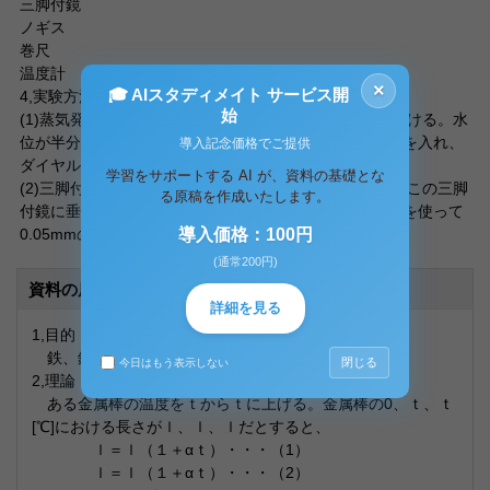
三脚付鏡
ノギス
巻尺
温度計
×
🎓 AIスタディメイト サービス開
4,実験方法
始
(1)蒸気発生器の右側のコックを閉じ、左側のコックを開ける。水
位が半分以上あることを確認してから装置のコンセントを入れ、
導入記念価格でご提供
ダイヤルをHIGHにする。
学習をサポートする AI が、資料の基礎とな
(2)三脚付鏡の足を紙に押し付け、方眼紙に印をつける。この三脚
る原稿を作成いたします。
付鏡に垂線を引き、その垂直距離をＺを方眼紙とノギスを使って
0.05mmの精度で10回測定しその平
導入価格：100円
(通常200円)
資料の原本内容
詳細を見る
1,目的
鉄、銅、アルミの線膨張率を実験的に算出する。
閉じる
今日はもう表示しない
2,理論
ある金属棒の温度をｔからｔに上げる。金属棒の0、ｔ、ｔ
[℃]における長さがｌ、ｌ、ｌだとすると、
ｌ＝ｌ（１＋αｔ）・・・（1）
ｌ＝ｌ（１＋αｔ）・・・（2）