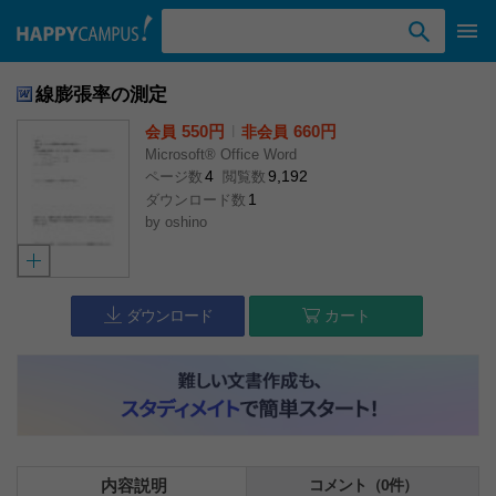
検索ワード入力
線膨張率の測定
550円
l
660円
会員
非会員
Microsoft® Office Word
4
9,192
ページ数
閲覧数
1
ダウンロード数
by
oshino
ダウンロード
カート
内容説明
コメント（0件）