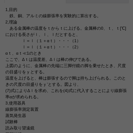
1,目的
鉄、銅、アルミの線膨張率を実験的に算出する。
2,理論
ある金属棒の温度をｔからｔに上げる。金属棒の0、ｔ、ｔ[℃]
における長さがｌ、ｌ、ｌだとすると、
ｌ＝ｌ（１＋αｔ）・・・（1）
ｌ＝ｌ（１＋αｔ）・・・（2）
αｔ、αｔ≪1のとき
ここで、Δｔは温度差、Δｌは棒の伸びである。
上図のように、金属棒の先端に三脚付鏡の脚を乗せたとき、尺度
の目盛りをｙとする。
温度を上げると、棒は膨張するので脚は持ち上げられる。このと
きの尺度の目盛りをｙ’とする。図より、
(7)式によりΔｌを求め、これを(4)式に代入することにより線膨張
率αが求められる。
3,使用器具
線膨張率測定装置
蒸気発生器
試験棒
読み取り望遠鏡