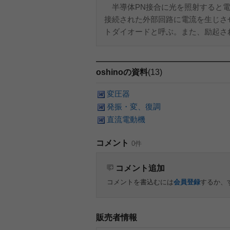
半導体PN接合に光を照射すると電
接続された外部回路に電流を生じさ
トダイオードと呼ぶ。また、励起され
oshinoの資料
(13)
変圧器
発振・変、復調
直流電動機
コメント
0件
コメント追加
コメントを書込むには
会員登録
するか、
販売者情報