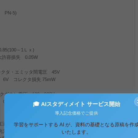
N-5)
5(100～1Ｌｘ)
容損失 0.05W
クタ・エミッタ間電圧 45V
 コレクタ損失 75mW
ダウン電圧 120～300V
.03mm
🎓 AIスタディメイト サービス開始
導入記念価格でご提供
し、直流電流計の振れを0にする。
学習をサポートする AI が、資料の基礎となる原稿を作
光源との距離を50～60cmにする。
いたします。