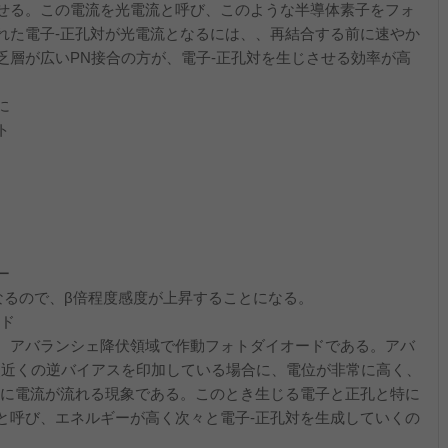
せる。この電流を光電流と呼び、このような半導体素子をフォ
れた電子‐正孔対が光電流となるには、、再結合する前に速やか
乏層が広いPN接合の方が、電子‐正孔対を生じさせる効率が高
に
ト
受
ー
なるので、β倍程度感度が上昇することになる。
ード
、アバランシェ降伏領域で作動フォトダイオードである。アバ
点近くの逆バイアスを印加している場合に、電位が非常に高く、
激に電流が流れる現象である。このとき生じる電子と正孔と特に
と呼び、エネルギーが高く次々と電子‐正孔対を生成していくの