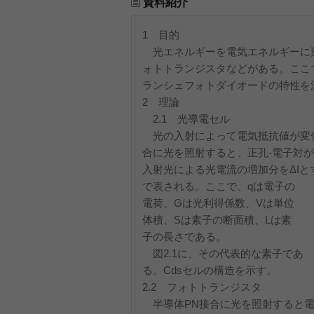
資料紹介
1 目的
光エネルギーを電気エネルギーに変
ォトトランジスタなどがある。ここ
ランシェフォトダイオードの特性を
2 理論
2.1 光導電セル
光の入射によって電気抵抗値が変化
合に光を照射すると、正孔‐電子対
入射光による光電流の増加分をΔIと
で表される。ここで、qは電子の
電荷、Gは光利得係数、Vは単位
体積、Sは素子の断面積、Lは素
子の長さである。
図2.1に、その代表的な素子であ
る。Cdsセルの構造を示す。
2.2 フォトトランジスタ
半導体PN接合に光を照射すると電