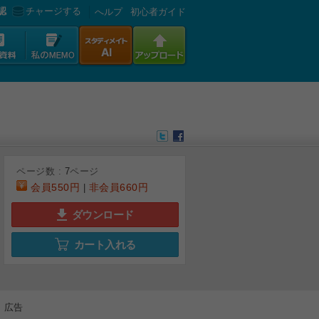
認
チャージする
へルプ
初心者ガイド
ページ数 :
7
ページ
会員
550円
非会員
660円
|
ダウンロード
カート入れる
6
7
広告