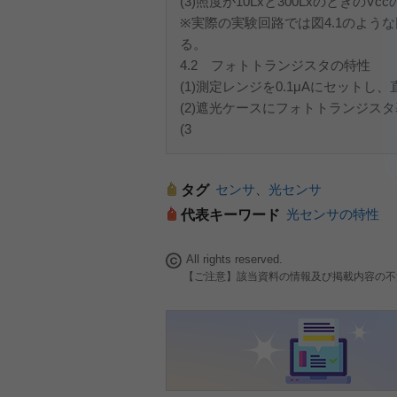
(3)照度が10Lxと300Lxのときの
※実際の実験回路では図4.1のよう
る。
4.2 フォトトランジスタの特性
(1)測定レンジを0.1μAにセット
(2)遮光ケースにフォトトランジスタ
(3
センサ
、
光センサ
タグ
光センサの特性
代表キーワード
All rights reserved.
【ご注意】該当資料の情報及び掲載内容の不