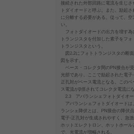
接続された外部回路に電流を生じさ
トダイオードと呼ぶ。また、励起さ
に分離する必要がある。従って、空
い。
フォトダイオードの出力を増す為
トランジスタを付加した素子をフォ
トランジスタという。
図2.2にフォトトランジスタの断面
図を示す。
ベース・コレクタ間のPN接合が
光部であり、ここで励起された電子‐
正孔対がベース電流となる。このベ
ス電流がβ倍されてコレクタ電流に
2.3 アバランシェフォトダイオ
アバランシェフォトダイオードは
ランシェ降伏とは、PN接合の降伏
電子‐正孔対が生成されやすく、急
ホットエレクトロン、ホットホール
で、光電流が増幅される。