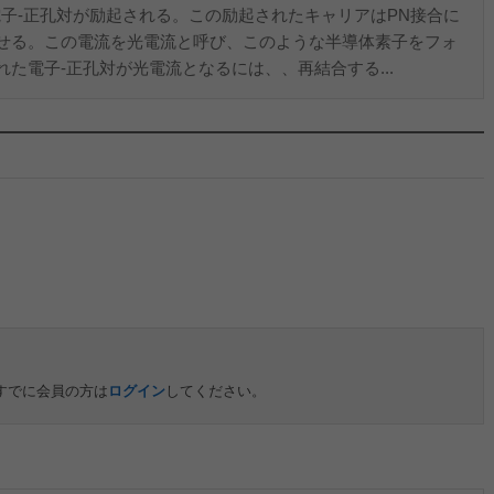
子‐正孔対が励起される。この励起されたキャリアはPN接合に
せる。この電流を光電流と呼び、このような半導体素子をフォ
た電子‐正孔対が光電流となるには、、再結合する...
すでに会員の方は
ログイン
してください。