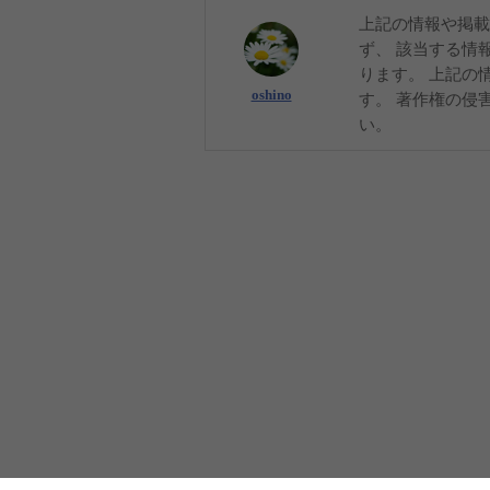
上記の情報や掲載
ず、 該当する情
ります。 上記の
oshino
す。 著作権の侵
い。