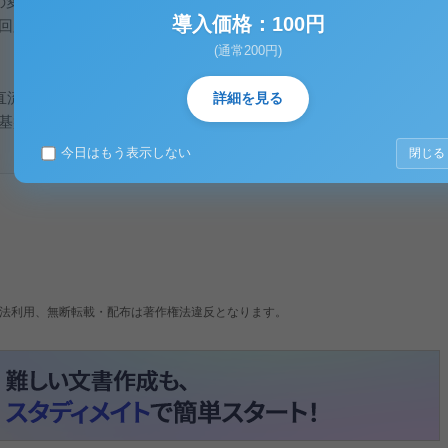
Vccの変化による光電流Ipの変化を測定する。
導入価格：100円
な回路を用いているので、実際のCdsの電圧Vcは次式のようにな
(通常200円)
し、直流電流計の振れを0にする。
詳細を見る
基盤を差込み、光源との距離を50～60cmにする。
今日はもう表示しない
閉じる
法利用、無断転載・配布は著作権法違反となります。