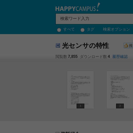
すべて
タグ
検索オプション
光センサの特性
推
閲覧数
7,855
ダウンロード数
4
履歴確認
1
2