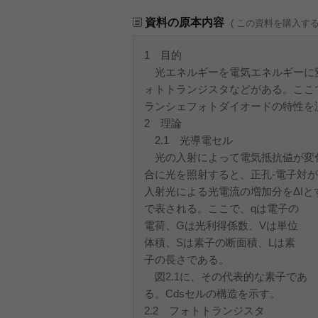
資料の原本内容
( この資料を購入す
1 目的
光エネルギーを電気エネルギーに変
ォトトランジスタなどがある。ここ
ランシェフォトダイオードの特性を
2 理論
2.1 光導電セル
光の入射によって電気抵抗値が変化
合に光を照射すると、正孔‐電子対
入射光による光電流の増加分をΔIと
で表される。ここで、qは電子の
電荷、Gは光利得係数、Vは単位
体積、Sは素子の断面積、Lは素
子の長さである。
図2.1に、その代表的な素子であ
る。Cdsセルの構造を示す。
2.2 フォトトランジスタ