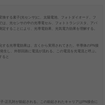
換する素子(光センサ)に、太陽電池、フォトダイオード、フ
では、光センサの中の光導電セル、フォトトランジスタ、アバ
測定することにより、光導電効果、光気電力効果を理解する。
する光導電効果は、古くから実用されてきた。半導体のPN接
が発生し、外部回路に電流が流れる。この電流を光電流と呼ぶ。
すると
子‐正孔対が励起される。この励起されたキャリアはPN接合に