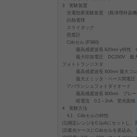
3 実験装置
光電効果実験装置 (島津理科器機 P
白熱電球
スライダック
照度計
Cdsセル (P380)
最高感度波長 620nm γ特性 0.8
最大印加電圧 DC250V 最大許
フォトトランジスタ
最高感度波長 800nm 最大コレ
最大エミッタ・ベース間電圧 6V
アバランシェフォトダイオード
最高感度波長 800nm ブレーク
暗電流 0.1～2nA 受光面積 0
4 実験方法
4.1 Cdsセルの特性
(1)測定レンジを0.1μAにセット
(2)遮光ケースにCdsセルを差込み、