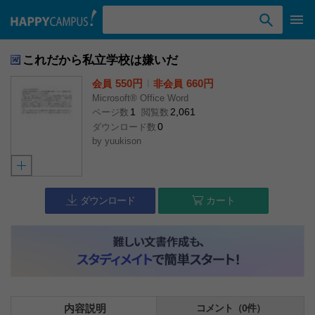
検索ワード入力
これだから私立学校は嫌いだ
550円
l
660円
会員
非会員
Microsoft® Office Word
1
2,061
ページ数
閲覧数
0
ダウンロード数
by
yuukison
ダウンロード
カート
内容説明
コメント（0件）