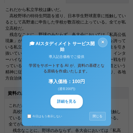
これだから私立学校は嫌いだ。
高校野球の特待生問題を巡り、日本学生野球憲章に抵触してい
るとして高野連に申告した学校が数百校に上っている。全てが私
立高校だ。
残念なことに、野球のみならず、各大会においては「私高公低
現象」が見られる。資金力、豊富な設備、有能な指導者を誇って
×
🎓 AIスタディメイト サービス開
いる私立高校はその強みを活かし、全国各地の優秀な学生を引き
始
抜いている。そのために特待生制度を抜きには語れない。インタ
導入記念価格でご提供
ーハイなどの各大会では、まるで学校ごとのオールスター戦を行
学習をサポートする AI が、資料の基礎とな
っているかのように見える。一方、公立高校は、文武両道という
る原稿を作成いたします。
精神に従ってか、授業などの拘束時間が必然的に長くなり、各地
方自治体からの補助金が制限されている
導入価格：100円
(通常200円)
資料の原本内容
詳細を見る
これだから私立学校は嫌いだ。
高校野球の特待生問題を巡り、日本学生野球憲章に抵触し
閉じる
今日はもう表示しない
ているとして高野連に申告した学校が数百校に上っている。
全てが私立高校だ。
残念なことに、野球のみならず、各大会においては「私高