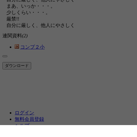
まあ、いっか・・・。
少しくらい・・・。
厳禁!!
自分に厳しく、他人にやさしく
連関資料
(2)
コンプ２小
ダウンロード
ログイン
無料会員登録
ヘルプ
ハッピーキャンパスホーム
|
利用規約