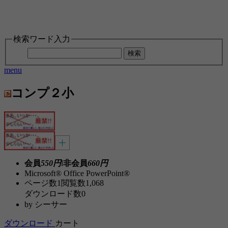
検索ワード入力
検索
menu
コンプ２小
会員
550円
l
非会員
660円
Microsoft® Office PowerPoint®
ページ数
1
閲覧数
1,068
ダウンロード数
0
by
シーサー
ダウンロード
カート