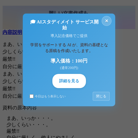
×
🎓 AIスタディメイト サービス開
始
内容説明
コメント（0件）
導入記念価格でご提供
まあ、いっか・・・。
学習をサポートする AI が、資料の基礎とな
る原稿を作成いたします。
少しくらい・・・。
厳禁!!
導入価格：100円
自分に厳しく、他人にやさしく
(通常200円)
まあ、いっか・・・。
少しくらい・・・。
詳細を見る
厳禁!!
自分に厳しく、他人にやさしく
閉じる
今日はもう表示しない
資料の原本内容
まあ、いっか・・・。
少しくらい・・・。
厳禁!!
自分に厳しく、他人にやさしく