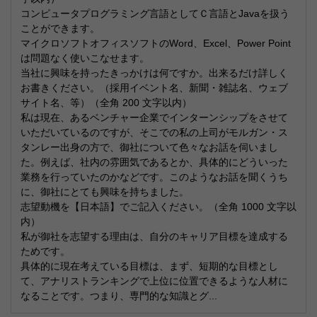
コンピュータプログラミング言語としてＣ言語とJavaを扱う
ことができます。
マイクロソフトオフィスソフトのWord、Excel、Power Point
は問題なく使いこなせます。
当社に興味を持ったきっかけは何ですか。出来るだけ詳しく
お書きください。（採用イベント名、新聞・雑誌名、ウェブ
サイト名、等）（全角 200 文字以内）
私は現在、あるベンチャー企業でインターンシップをさせて
いただいているのですが、そこでの私の上司がモルガン・ス
タンレー出身の方で、御社について色々なお話を伺いまし
た。例えば、社内の雰囲気であるとか、具体的にどういった
業務を行っていたのかなどです。このようなお話を聞くうち
に、御社にとても興味を持ちました。
志望動機を【日本語】でご記入ください。（全角 1000 文字以
内）
私が御社を志望する理由は、自分のキャリア目標を達成する
ためです。
具体的に現在考えている目標は、まず、短期的な目標とし
て、アナリストランキングで上位に位置できるような人材に
なることです。つまり、専門的な知識とグ...