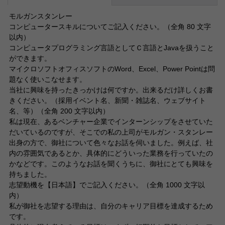
モルガンスタンレー
コンピュータースキルについてご記入ください。（全角 80 文字
以内）
コンピュータプログラミング言語としてＣ言語とJavaを扱うこと
ができます。
マイクロソフトオフィスソフトのWord、Excel、Power Pointは問
題なく使いこなせます。
当社に興味を持ったきっかけは何ですか。出来るだけ詳しくお書
きください。（採用イベント名、新聞・雑誌名、ウェブサイト
名、等）（全角 200 文字以内）
私は現在、あるベンチャー企業でインターンシップをさせていた
だいているのですが、そこでの私の上司がモルガン・スタンレー
出身の方で、御社について色々なお話を伺いました。例えば、社
内の雰囲気であるとか、具体的にどういった業務を行っていたの
かなどです。このようなお話を聞くうちに、御社にとても興味を
持ちました。
志望動機を【日本語】でご記入ください。（全角 1000 文字以
内）
私が御社を志望する理由は、自分のキャリア目標を達成するため
です。