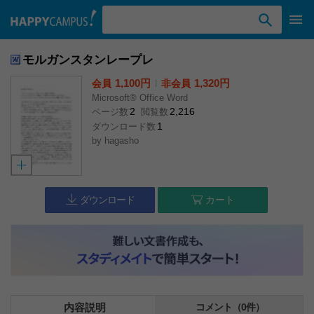
検索ワード入力
モルガンスタンレープレ
1,100円
l
1,320円
会員
非会員
Microsoft® Office Word
2
2,216
ページ数
閲覧数
1
ダウンロード数
by
hagasho
ダウンロード
カート
内容説明
コメント（0件）