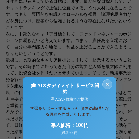
具体的に現在考えている目標は、まず、短期的な目標として、ア
ナリストランキングで上位に位置できるような人材になることで
す。つまり、専門的な知識とグローバルな視野、論理的思考力な
どを身につけ、顧客から信頼されるような存在になりたいという
ことです。
次に、中期的なキャリア目標として、ファンドマネジャーのポジ
ションに就きたいと考えています。つまり、責任ある立場におい
て、自分の専門能力を駆使し、利益を上げることができるように
なりたいということです。
最後に、長期的なキャリア目標としまして、起業するということ
です。その時までに培ってきた自分の能力と人脈を最大限に利用
して、投資会社を作りたいと考えています。そして、新規事業開
発を行ったり、プライベートエクイティファンドやヘッジファン
×
🎓 AIスタディメイト サービス開
ドを組成して運用したいと考えています。
始
以上の目標を達成するために、どの企業に行くべきなのかはとて
も重要です。そのため、私が就職活動を行う企業を決める際に最
導入記念価格でご提供
も重視することは、どれだけ自分が成長できる環境がそろってい
学習をサポートする AI が、資料の基礎とな
るかです。具体的には、どれだけ周りに優秀な人達がいるか、ど
る原稿を作成いたします。
れだけ質の高い仕事があるか、ということだと考えます。そし
て、日経企業に就職したＯＢと外資系企業就職したＯＢの話を伺
導入価格：100円
った結果、それを満たしている企業は外資系金融であると強く感
(通常200円)
じました。その中でも、御社は特に印象の良いイメージがありま