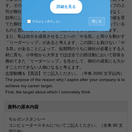
す。その理由として、現在私が行っているインターンシップの上
詳細を見る
司が御社出身で、彼の働く姿はとても真似できるものではなく、
効率にしても、思慮深さにしても、尊敬に値します。その彼を育
閉じる
今日はもう表示しない
てた御社は、私の求めているような成長できる環境が揃っている
ものと思われます。よって、私は御社を強く志望いたします。
また、私は自分を成長させることへの「やる気」と周りを動かす
「リーダーシップ」があると考えます。この誰にも負けない「や
る気」があることによって、短期間のうちに御社が必要とする人
材に育ち、小学校から大学までほぼ全ての部活動において部長を
務めてきた「リーダーシップ」を生かして、御社の成長にも欠か
すことのできない人物になると考えます。
志望動機を【英語】でご記入ください。（半角 2000 文字以内）
The purpose of the reason why I aspire after your company is to
achieve my career target.
First, the target about which I concretely think
資料の原本内容
モルガンスタンレー
コンピュータースキルについてご記入ください。（全角 80 文
字以内）