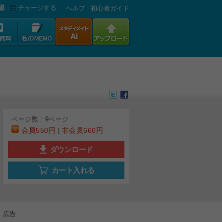
認
チャージする
へルプ
初心者ガイド
ページ数 :
9
ページ
会員
550円
非会員
660円
|
ダウンロード
カート入れる
6
7
8
9
広告