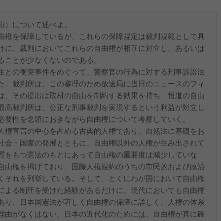
由）について述べよ。
由権を保障しているが、これらの保障規定は裁判規範として具
けに、裁判においてこれらの自由権が相互に対立し、あるいは
ることが少なくないのである。
生との衝突事件をめぐって、警察官の行為に対する刑事訴訟法
た。裁判所は、この審理のため放送局に当日のニュースのフィ
は、その提出は取材の自由を制約する効果を持ち、報道の自由
最高裁判所は、公正な刑事裁判を実現するという利益が対立し
必要性を念頭におきながら自由権について考察していく。
人権宣言の中心を占める古典的人権であり、自然法に基礎をお
社会・国家の発展とともに、自由権以外の人権が生み出されて
質をもつ憲法のもとにあって自由権の重要度は減少していな
自由権を掲げており、国際人権規約のうちの市民的および政治
くそれを列挙している。そして、とくにわが国において自由権
による制圧を受けた経験があるだけに、現代においても自由権
あり、日本国憲法が著しく自由権の保障に詳しく、人権の体系
理由がなくはない。日本の近代化のためには、自由権が真に確