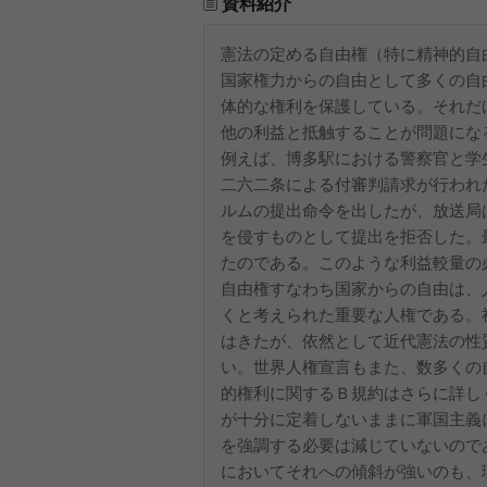
資料紹介
憲法の定める自由権（特に精神的自
国家権力からの自由として多くの自
体的な権利を保護している。それだ
他の利益と抵触することが問題にな
例えば、博多駅における警察官と学
二六二条による付審判請求が行われ
ルムの提出命令を出したが、放送局
を侵すものとして提出を拒否した。
たのである。このような利益較量の
自由権すなわち国家からの自由は、
くと考えられた重要な人権である。
はきたが、依然として近代憲法の性
い。世界人権宣言もまた、数多くの
的権利に関するＢ規約はさらに詳し
が十分に定着しないままに軍国主義
を強調する必要は減じていないので
においてそれへの傾斜が強いのも、