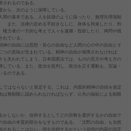
求されるのである。
度から、次のように保障している。
人間の基本である。人を奴隷のように扱ったり、無理矢理強制
 また、法律の定める手続きなしに、身体を拘束したり、刑
。権力者の一方的な考えで人々を逮捕・投獄したり、拷問や残
されている。
精神の自由には思想・良心の自由など人間の心の中の自由とそ
二つの意味が含まれている。精神の自由が保障されなければ、
さも失われてしまう。日本国憲法では、ものの見方や考え方の
障している。また、政治を批判し、政治を正す運動も、言論・
いるのである。
侵してはならないと規定する。これは、内面的精神の自由を規定
由は無制限に認められなければならず、公共の福祉による制限
るかしないか、信仰するとしてどの宗教を選択するかの自由で
の自由の本質的部分をなすものである。「沈黙の自由」も当然
制されることはない。何を信仰するかという信仰の内容の決定