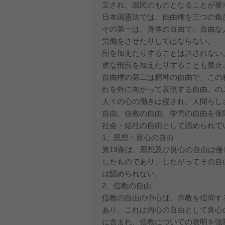
立され、国民のものとなることが要
日本国憲法では、自由権を三つの角
その第一は、身体の自由で、自由な
労働をさせたりしてはならない。
罰を加えたりすることは許されない
虐な刑罰を加えたりすることも禁止
自由権の第二は精神の自由で、この
れを外に向かって表現する自由、の
人々の心の働きは侵され、人間らし
自由、信教の自由、学問の自由を保
社会・結社の自由として認められて
1、思想・良心の自由
第19条は、思想及び良心の自由は
したものであり、したがってその自
は認められない。
2、信教の自由
信教の自由の中心は、宗教を信仰す
あり、これは内心の自由として良心
に含まれ、信教についての表明を強