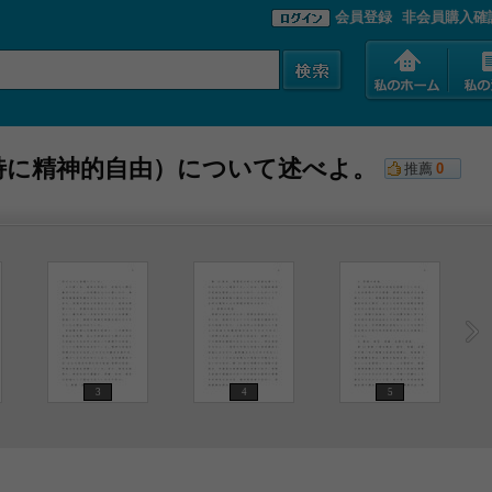
会員登録
非会員購入確
特に精神的自由）について述べよ。
推薦
0
3
4
5