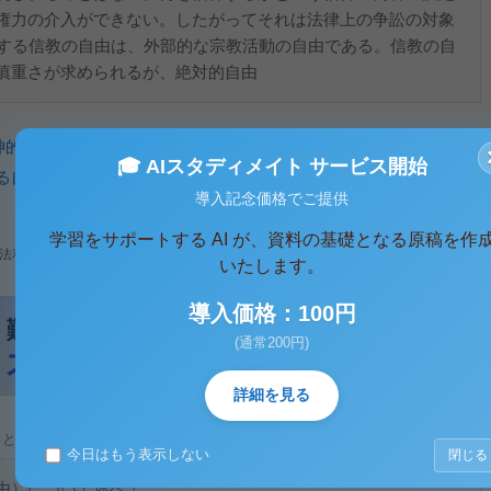
権力の介入ができない。したがってそれは法律上の争訟の対象
障する信教の自由は、外部的な宗教活動の自由である。信教の自
慎重さが求められるが、絶対的自由
神的自由
、
自由権
、
憲法
、
国家権力
🎓 AIスタディメイト サービス開始
る自由権
、
精神的自由
導入記念価格でご提供
学習をサポートする AI が、資料の基礎となる原稿を作
法利用、無断転載・配布は著作権法違反となります。
いたします。
導入価格：100円
(通常200円)
詳細を見る
ると、テキストデータがみえます。 )
今日はもう表示しない
閉じる
由）について述べよ。