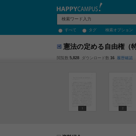
すべて
タグ
検索オプション
憲法の定める自由権（
閲覧数
5,828
ダウンロード数
16
履歴確認
1
2