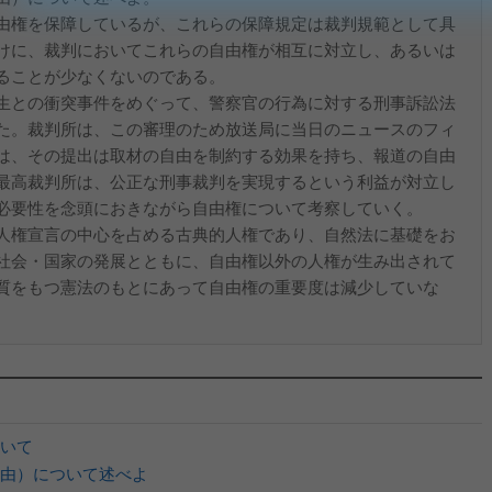
由権を保障しているが、これらの保障規定は裁判規範として具
けに、裁判においてこれらの自由権が相互に対立し、あるいは
ることが少なくないのである。
生との衝突事件をめぐって、警察官の行為に対する刑事訴訟法
た。裁判所は、この審理のため放送局に当日のニュースのフィ
は、その提出は取材の自由を制約する効果を持ち、報道の自由
最高裁判所は、公正な刑事裁判を実現するという利益が対立し
必要性を念頭におきながら自由権について考察していく。
人権宣言の中心を占める古典的人権であり、自然法に基礎をお
社会・国家の発展とともに、自由権以外の人権が生み出されて
質をもつ憲法のもとにあって自由権の重要度は減少していな
いて
由）について述べよ