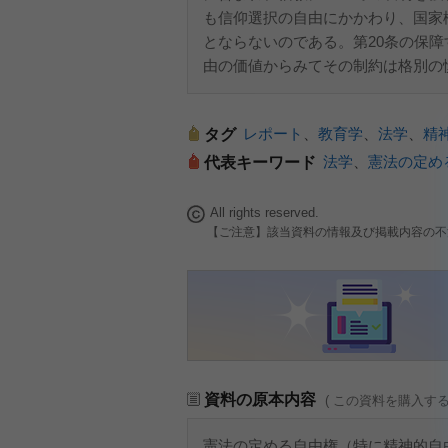
も信仰選択の自由にかかわり、国家
とならないのである。第20条の保
由の価値からみてその制約は格別の
レポート
、
教育学
、
法学
、
精
タグ
法学
、
憲法の定め
代表キーワード
All rights reserved.
【ご注意】該当資料の情報及び掲載内容の不
資料の原本内容
( この資料を購入す
憲法の定める自由権（特に精神的自