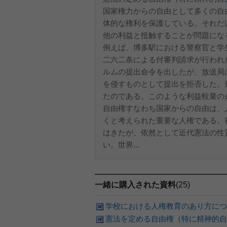
国家権力からの自由として多くの自
体的な権利を保護している。それだ
他の利益と抵触することが問題にな
例えば、博多駅における警察官と学
二六二条による付審判請求が行われ
ルムの提出命令を出したが、放送局
を侵すものとして提出を拒否した。
たのである。このような利益較量の
自由権すなわち国家からの自由は、
くと考えられた重要な人権である。
はきたが、依然として近代憲法の性
い。世界...
一緒に購入された資料
(25)
学校における人権教育のあり方につ
憲法を定める自由権（特に精神的自