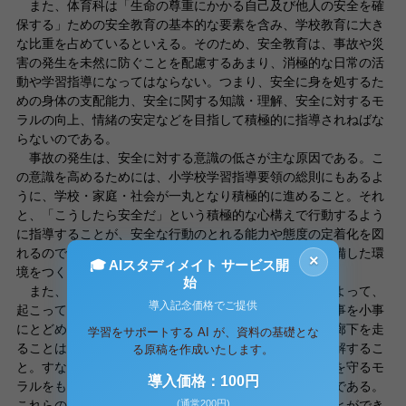
また、体育科は「生命の尊重にかかる自己及び他人の安全を確
保する」ための安全教育の基本的な要素を含み、学校教育に大き
な比重を占めているといえる。そのため、安全教育は、事故や災
害の発生を未然に防ぐことを配慮するあまり、消極的な日常の活
動や学習指導になってはならない。つまり、安全に身を処するた
めの身体の支配能力、安全に関する知識・理解、安全に対するモ
ラルの向上、情緒の安定などを目指して積極的に指導されねばな
らないのである。
事故の発生は、安全に対する意識の低さが主な原因である。こ
の意識を高めるためには、小学校学習指導要領の総則にもあるよ
うに、学校・家庭・社会が一丸となり積極的に進めること。それ
と、「こうしたら安全だ」という積極的な心構えで行動するよう
に指導することが、安全な行動のとれる能力や態度の定着化を図
れるのである。その上に、安全に活動が出来るように整備した環
×
🎓 AIスタディメイト サービス開
境をつくりあげる安全管理が必要である。
始
また、事故発生のほとんどが、児童の不完全な行動によって、
導入記念価格でご提供
起こっていることが多い。このことは、転倒しても、大事を小事
にとどめる身体の活動能力を身につけること。それと、廊下を走
学習をサポートする AI が、資料の基礎とな
ることは危険であるので、静かに歩くことの必然性を理解するこ
る原稿を作成いたします。
と。すなわち、安全に対する知識の理解。そして、それを守るモ
導入価格：100円
ラルをもつこと。つまり、安全に対する道徳性の定着化である。
(通常200円)
これらの定着化によって、初めて行動の安全化を図ることができ