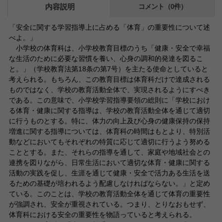
内容説明
コメント（0件）
「安全に関する学習指導上に占める「体育」の重要性について述
べよ。」
小学校の体育科は、小学校教育目標のうち「健康・安全で幸福
な生活のために必要な習慣を養い、心身の調和的発達を図るこ
と。」（学校教育法第18条の第7号）を主たる使命としていると
考えられる。もちろん、この教育目標は体育科だけで達成される
ものではなく、学校の教育活動全体で、実現されるようにすべき
である。この意味で、小学校学習指導要領の総則に「学校におけ
る体育・健康に関する指導は、学校の教育活動全体を通じて適切
に行うものとする。特に、体力の向上及び心身の健康保持の保持
増進に関する指導については、体育科の時間はもとより、特別活
動などにおいてもそれぞれの特質に応じて適切に行うよう努める
こととする。また、それらの指導を通して、家庭や地域社会との
連携を図りながら、日常生活において適切な体育・健康に関する
活動の実践を促し、生涯を通じて健康・安全で活力ある生活を送
るための基礎が培われるよう配慮しなければならない。」と定め
ている。このことは、学校の教育活動全体を通じて体育の重要性
が強調され、安全が重視されている。つまり、とりなおもせず、
体育科における安全の重要性を物語っていると考えられる。