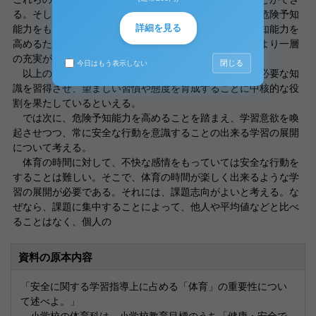
る。そして、危険なことを事前に察知することができる危険予知
詳細を見る
能力をも身につけることが出来るのである。この危険予知能力を
高めるため、今まで、述べてきた安全教育・安全管理のより一層
の充実が必要なのである。
閉じる
今日はもう表示しない
以上のように、体育科は、現在及び将来の安全生活に必要な知
識を習得させ、望ましい習慣や態度を育成することに中核的な役
割を果たしているといえる。
では次に、危険予知能力を高めることを踏まえ、学習意欲を喚
起させつつ、常に安全な行動を意識することの出来る学習の展開
について考える。
体育の時間に対して、不快な感情をもっていては安全な行動を
することは難しい。そこで、体育の時間が楽しく出来るような学
習の展開が必要である。それには、課題志向がよいと考える。な
ぜなら、課題に集中することによって、他人や平均値などと比べ
ることはなく、個人の
資料の原本内容
「安全に関する学習指導上に占める「体育」の重要性につい
て述べよ。」