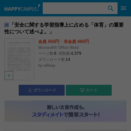
検索ワード入力
「安全に関する学習指導上に占める「体育」の重要
性について述べよ。」
550円
l
660円
会員
非会員
Microsoft® Office Word
8
4,379
ページ数
閲覧数
14
ダウンロード数
by
willway
ダウンロード
カート