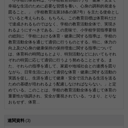
小学校の体育科は、小学校教育目標のうち「健康・安全で
幸福な生活のために必要な習慣を養い、心身の調和的発達を
図ること。」（学校教育法第18条の第7号）を主たる使命とし
ていると考えられる。もちろん、この教育目標は体育科だけ
で達成されるものではなく、学校の教育活動全体で、実現さ
れるようにすべきである。この意味で、小学校学習指導要領
の総則に「学校における体育・健康に関する指導は、学校の
教育活動全体を通じて適切に行うものとする。特に、体力の
向上及び心身の健康保持の保持増進に関する指導について
は、体育科の時間はもとより、特別活動などにおいてもそれ
ぞれの特質に応じて適切に行うよう努めることとする。ま
た、それらの指導を通して、家庭や地域社会との連携を図り
ながら、日常生活において適切な体育・健康に関する活動の
実践を促し、生涯を通じて健康・安全で活力ある生活を送る
ための基礎が培われるよう配慮しなければならない。」と定
めている。このことは、学校の教育活動全体を通じて体育の
重要性が強調され、安全が重視されている。つまり、とりな
おもせず、体育...
連関資料
(3)