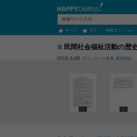
すべて
タグ
検索オプション
民間社会福祉活動の歴
閲覧数
3,153
ダウンロード数
6
履歴確認
1
2