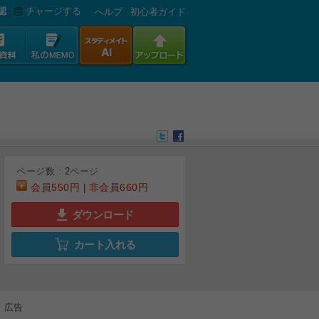
認
チャージする
へルプ
初心者ガイド
ページ数 :
2
ページ
会員
550円
非会員
660円
|
ダウンロード
カート入れる
広告