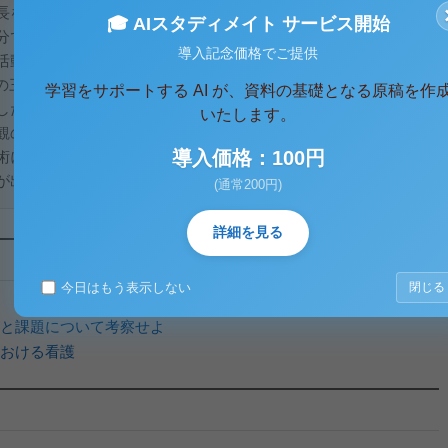
長を求めて十分な対策は打たなかった。エリザベス救貧法な
🎓 AIスタディメイト サービス開始
分であった。
導入記念価格でご提供
活動である。民間活動の代表的なものは①慈善組織組合、②セ
Aの三つである。
学習をサポートする AI が、資料の基礎となる原稿を作
した。それは、豊かな、働かなくても良い金持ちがスラム市民
いたします。
観の違いについていけず、互いに共感できなかった点や、非専
導入価格：100円
術にも乏しかった点、また支援者一人ひとりの考え方や方法論
出来ず十分な効果が得られなかったた...
(通常200円)
詳細を見る
今日はもう表示しない
閉じる
と課題について考察せよ
おける看護