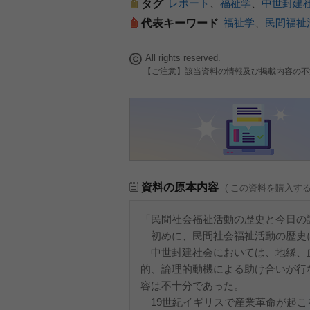
レポート
、
福祉学
、
中世封建
タグ
福祉学
、
民間福祉
代表キーワード
All rights reserved.
【ご注意】該当資料の情報及び掲載内容の不
資料の原本内容
( この資料を購入す
「民間社会福祉活動の歴史と今日の
初めに、民間社会福祉活動の歴史
中世封建社会においては、地縁、
的、論理的動機による助け合いが行
容は不十分であった。
19世紀イギリスで産業革命が起こ