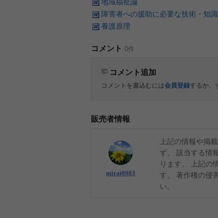
地域福祉論
障害者への援助に必要な技術・知識
養護原理
コメント
0件
コメント追加
コメントを書込むには
会員登録
するか、
販売者情報
上記の情報や掲載
ず、 該当する情
ります。 上記の
mirai0903
す。 著作権の侵
い。