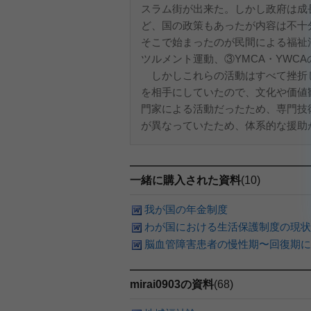
スラム街が出来た。しかし政府は成
ど、国の政策もあったが内容は不十
そこで始まったのが民間による福祉
ツルメント運動、③YMCA・YWC
しかしこれらの活動はすべて挫折
を相手にしていたので、文化や価値
門家による活動だったため、専門技
が異なっていたため、体系的な援助が
一緒に購入された資料
(10)
我が国の年金制度
わが国における生活保護制度の現状
脳血管障害患者の慢性期〜回復期に
mirai0903の資料
(68)