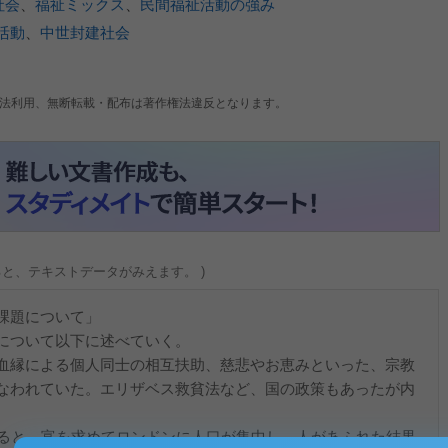
社会
、
福祉ミックス
、
民間福祉活動の強み
活動
、
中世封建社会
法利用、無断転載・配布は著作権法違反となります。
ると、テキストデータがみえます。 )
課題について」
について以下に述べていく。
血縁による個人同士の相互扶助、慈悲やお恵みといった、宗教
なわれていた。エリザベス救貧法など、国の政策もあったが内
ると、富を求めてロンドンに人口が集中し、人があふれた結果