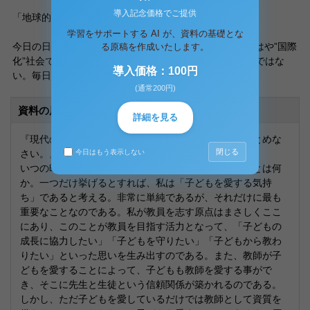
導入記念価格でご提供
「地球的視野に立って行動するための資質能力」
学習をサポートする AI が、資料の基礎とな
今日の日本は文化的にも経済的にも国際化が見られ、もはや”国際
る原稿を作成いたします。
化”社会ではなく”国際”社会に生きているといっても過言ではな
導入価格：100円
い。毎日どこかで外国の人を見かけ、・・・・
(通常200円)
資料の原本内容
詳細を見る
『現代の教師に求められる資質とは何か』についてまとめな
閉じる
さい。』
今日はもう表示しない
いつの時代にあっても、一般的に教師に求められることは何
か。一つだけ挙げるとすれば、私は「子どもを愛する気持
ち」であると考える。非常に単純であるが、それだけに最も
重要なことなのである。私が教員を志す原点はまさしくここ
にあり、このことが教員を目指す活力となって、「子どもの
成長に協力したい」「子どもを守りたい」「子どもから教わ
りたい」といった思いを生み出すのである。また、教師が子
どもを愛することによって、子どもも教師を愛する事がで
き、そこに先生と生徒という信頼関係が築かれるのである。
しかし、ただ子どもを愛しているだけでは教師として資質を