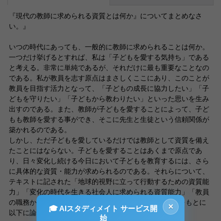
『現代の教師に求められる資質とは何か』についてまとめなさ
い。』
いつの時代にあっても、一般的に教師に求められることは何か。
一つだけ挙げるとすれば、私は「子どもを愛する気持ち」である
と考える。非常に単純であるが、それだけに最も重要なことなの
である。私が教員を志す原点はまさしくここにあり、このことが
教員を目指す活力となって、「子どもの成長に協力したい」「子
どもを守りたい」「子どもから教わりたい」といった思いを生み
出すのである。また、教師が子どもを愛することによって、子ど
もも教師を愛する事ができ、そこに先生と生徒という信頼関係が
築かれるのである。
しかし、ただ子どもを愛しているだけでは教師として資質を備え
たことにはならない。子どもを愛することはあくまで原点であ
り、日々変化し続ける今日において子どもを教育するには、さら
に具体的な資質・能力が求められるのである。それらについて、
テキストに記された「地球的視野に立って行動するための資質能
力」「変化の時代を生きる社会人に求められる資質能力」「教員
の職務から必然的に求められる資質能力」の3つの分類をもとに
×
🎓 AIスタディメイト サービス開
以下に論述する。
始