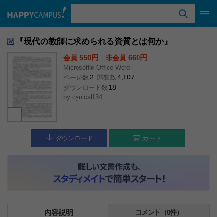
検索ワード入力
『現代の教師に求められる資質とは何か』
550円
l
660円
会員
非会員
Microsoft® Office Word
2
4,107
ページ数
閲覧数
18
ダウンロード数
by
cynical134
ダウンロード
カート
内容説明
コメント（0件）