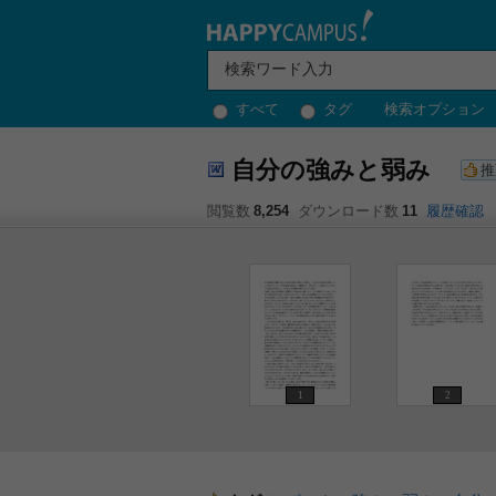
すべて
タグ
検索オプション
自分の強みと弱み
推
閲覧数
8,254
ダウンロード数
11
履歴確認
1
2