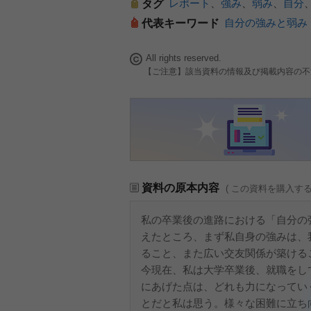
レポート
、
強み
、
弱み
、
自分
タグ
自分の強みと弱み
代表キーワード
All rights reserved.
【ご注意】該当資料の情報及び掲載内容の不
資料の原本内容
( この資料を購入す
私の卒業後の進路における「自分の
えたところ、まず私自身の強みは、
ること、また広い交友関係が築ける
今現在、私は大学卒業後、就職をし
にあげた点は、どれも力になってい
とだと私は思う。様々な困難に立ち