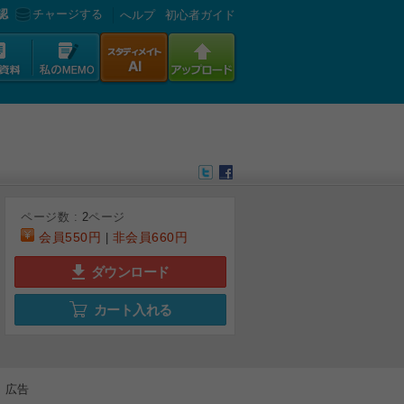
認
チャージする
へルプ
初心者ガイド
ページ数 :
2
ページ
会員
550円
非会員
660円
|
ダウンロード
カート入れる
広告