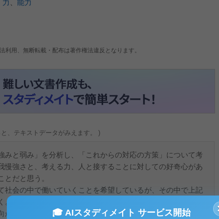
、
力
、
能力
法利用、無断転載・配布は著作権法違反となります。
ると、テキストデータがみえます。 )
強みと弱み」を分析し、「これからの対応の方策」について考
我慢強さと、考える力、人と接することに対しての好奇心があ
ことだと思う。
て社会の中で働いていくことを希望しているが、その中で上記
く。特にどれが特別良いというものではなく、どれも必要なこ
🎓 AIスタディメイト サービス開始
向かう際には我慢強さが必要であり、考えていかなければなら