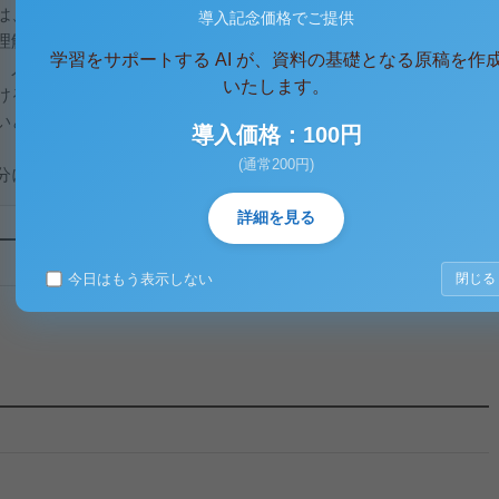
は、もちろん人と接することになるので、そういった好奇心を
導入記念価格でご提供
理解することで大切なものになってくる。また私は友人、また
学習をサポートする AI が、資料の基礎となる原稿を作
、人生において、これ以上ないというほど必要なものだと思っ
いたします。
けるということは私自身喜ばしいことであると思うと同時に、
いと思う。そういていくことで、私の進路は他の人に比べ有利
導入価格：100円
。
(通常200円)
...
詳細を見る
今日はもう表示しない
閉じる