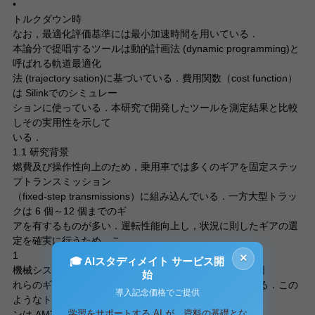
•
トルクダウン時
なお，最適化評価基準には最小加速時間を用いている．
本論分で提唱するツールは動的計画法 (dynamic programming)と
呼ばれる軌道最適化
法 (trajectory sation)に基づいている．費用関数（cost function）
は Silinkでのシミュレー
ションに使っている．本研究で開発したツールを測定結果と比較
しその実用性を示して
いる．
1.1 研究背景
燃費及び操作性向上のため，乗用車では多くのギアを固定ステッ
プトランスミッション
（ﬁxed-step transmissions）に組み込んでいる．一方大型トラッ
クは 6 個～12 個までのギ
アを有するものが多い．運転性能向上し，状況に則したギアの選
定を確実に行うため，こ
1
×
🎓 AIスタディメイト サービス開
機械システム工学輪講 英語論文要約 2007 年 7 月 28 日
始
れらのギアボックスは自動化されるようになってきている．この
導入記念価格でご提供
ようなトランスミッショ
学習をサポートする AI が、資料の基礎とな
ンは AMT（an Automated Manual Transmission）や