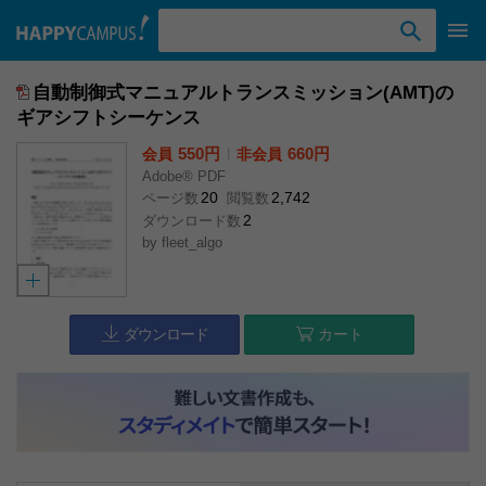
検索ワード入力
自動制御式マニュアルトランスミッション(AMT)の
ギアシフトシーケンス
550円
l
660円
会員
非会員
Adobe® PDF
20
2,742
ページ数
閲覧数
2
ダウンロード数
by
fleet_algo
ダウンロード
カート