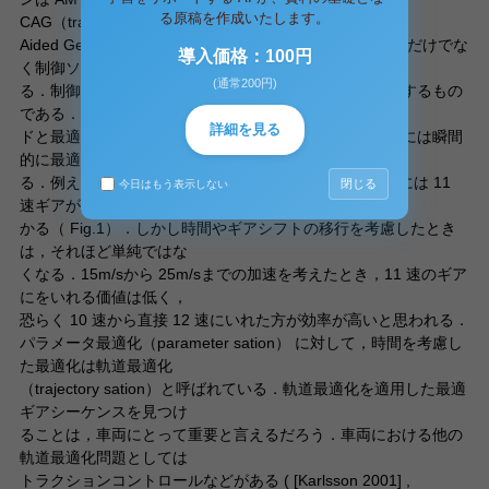
る原稿を作成いたします。
CAG（transmission with Computer
Aided Gearshifting）と呼ばれている．このとき，ハードだけでな
導入価格：100円
く制御ソフトも重要とな
(通常200円)
る．制御ソフトはいつ，どのギアにシフトするかを決定するもの
である．与えられたハー
詳細を見る
ドと最適化評価基準（燃費や加速等）に対して，各ギアには瞬間
的に最適な駆動条件があ
る．例えば加速を評価基準にしたとき，20m/sでの走行には 11
閉じる
今日はもう表示しない
速ギアが最適なことがわ
かる（ Fig.1）．しかし時間やギアシフトの移行を考慮したとき
は，それほど単純ではな
くなる．15m/sから 25m/sまでの加速を考えたとき，11 速のギア
にをいれる価値は低く，
恐らく 10 速から直接 12 速にいれた方が効率が高いと思われる．
パラメータ最適化（parameter sation） に対して，時間を考慮し
た最適化は軌道最適化
（trajectory sation）と呼ばれている．軌道最適化を適用した最適
ギアシーケンスを見つけ
ることは，車両にとって重要と言えるだろう．車両における他の
軌道最適化問題としては
トラクションコントロールなどがある ( [Karlsson 2001] ,