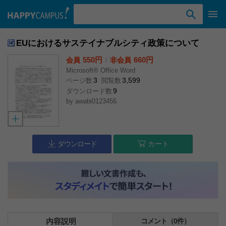
検索ワード入力
EUにおけるサステイナブルシティ政策について
550円
l
660円
会員
非会員
Microsoft® Office Word
3
3,599
ページ数
閲覧数
9
ダウンロード数
by
awabi0123456
ダウンロード
カート
内容説明
コメント（0件）