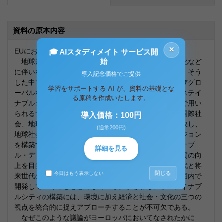
資料の原本内容
×
EUにおけるサステイナブルシティ政策について
🎓 AIスタディメイト サービス開
始
地球規模の気候の変化、環境の悪化、経済構造の変化など
に伴いながら、急速な都市化が世界中で進行している。そう
導入記念価格でご提供
した中でヨーロッパでは、将来の都市がローカルおよびグロ
学習をサポートする AI が、資料の基礎とな
ーバルな持続可能性に貢献できるかをめぐって、「サステイ
る原稿を作成いたします。
ナブルシティ」という考え方が提唱されている。ここで用い
られるサステイナビリティの概念とは、地方社会から国際社
導入価格：100円
会、地球全体まで、それぞれに抱える喫緊の問題を解決し、
(通常200円)
地球社会を持続可能なものとする地球持続のためにビジョン
を構築することを目的としている。そして、サステイナブ
詳細を見る
ル・ディロップメントとは経済成長ではなく、生活の質の向
上を目的とし、現在世代内部の公平とともに、現在世代と将
閉じる
今日はもう表示しない
来世代の公平も重視し、自然システムの環境容量の範囲内で
開発していくことを意味している。すなわち、サステイナブ
ルシティの構築には、環境に加え経済と社会・文化の三つの
視点を統合的に捉えアプローチすることが不可欠である。
なぜこのような議論がヨーロッパにおいてなされたかに