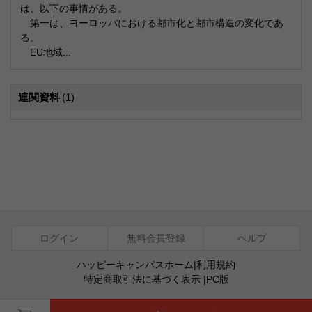
は、以下の事情がある。
第一は、ヨーロッパにおける都市化と都市構造の変化であ
る。
EU地域...
連関資料
(1)
ログイン
無料会員登録
ヘルプ
ハッピーキャンパスホーム
|
利用規約
特定商取引法に基づく表示
|
PC版
ⓒ Agentsoft Co., Ltd.