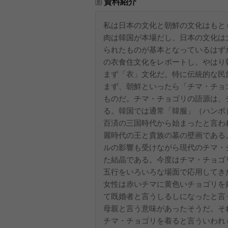
資料紹介
私は日本の文化と朝鮮の文化はもと
肉は韓国が本場だし、日本の文化は
られたものが基本となっているはず
の衣食住文化をレポートし、やはり
まず「衣」文化だ。特に伝統的な民
まず、朝鮮といったら「チマ・チョ
ものだ。チマ・チョゴリの語源は、
る。韓国では通常「韓服」（ハンボ
百済の三国時代から始まったと言わ
麗時代の王と貴族の墓の壁画である
ルの影響も受けながら現代のチマ・
た結晶である。今度はチマ・チョゴ
五行をいろいろな場面で応用してき
女性は赤いチマに黄色いチョゴリを
て既婚者と言うしるしになったと言
母親と言う意味があったそうだ。そ
チマ・チョゴリを着ると言ういわれ