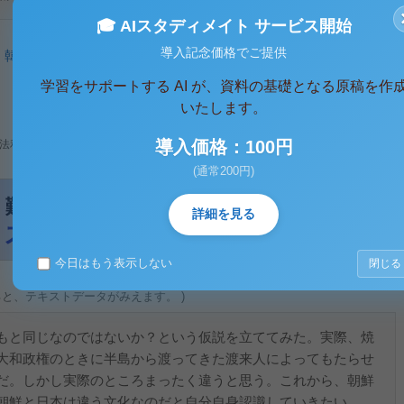
🎓 AIスタディメイト サービス開始
導入記念価格でご提供
、
韓国
、
犬肉
、
チマチョゴリ
、
キムチ
学習をサポートする AI が、資料の基礎となる原稿を作
いたします。
導入価格：100円
法利用、無断転載・配布は著作権法違反となります。
(通常200円)
詳細を見る
今日はもう表示しない
閉じる
ると、テキストデータがみえます。 )
もと同じなのではないか？という仮説を立ててみた。実際、焼
大和政権のときに半島から渡ってきた渡来人によってもたらせ
だ。しかし実際のところまったく違うと思う。これから、朝鮮
朝鮮と日本は違う文化なのだと自分自身認識していきたい。