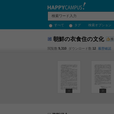
すべて
タグ
検索オプション
朝鮮の衣食住の文化
推
閲覧数
9,310
ダウンロード数
12
履歴確認
1
2