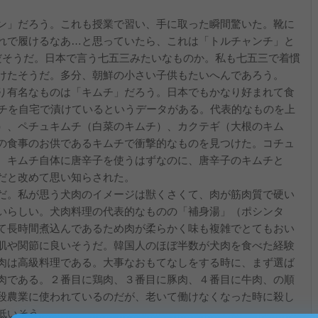
ン」だろう。これも授業で習い、手に取った瞬間驚いた。靴に
れで履けるなあ…と思っていたら、これは「トルチャンチ」と
だそうだ。日本で言う七五三みたいなものか。私も七五三で着慣
けたそうだ。多分、朝鮮の小さい子供もたいへんであろう。
り有名なものは「キムチ」だろう。日本でもかなり好まれて食
ムチを自宅で漬けているというデータがある。代表的なものを上
）、ペチュキムチ（白菜のキムチ）、カクテギ（大根のキム
の食事のお供であるキムチで衝撃的なものを見つけた。コチュ
。キムチ自体に唐辛子を使うはずなのに、唐辛子のキムチと
だと改めて思い知らされた。
だ。私が思う犬肉のイメージは獣くさくて、肉が筋肉質で硬い
いらしい。犬肉料理の代表的なものの「補身湯」（ポシンタ
て長時間煮込んであるため肉が柔らかく味も複雑でとてもおい
肌や関節に良いそうだ。韓国人のほぼ半数が犬肉を食べた経験
肉は高級料理である。大事なおもてなしをする時に、まず選ば
肉である。２番目に鶏肉、３番目に豚肉、４番目に牛肉、の順
段農業に使われているのだが、老いて働けなくなった時に殺し
低いそう