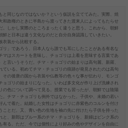
もと同じなのではないか？という仮説を立ててみた。実際、焼
大和政権のときに半島から渡ってきた渡来人によってもたらせ
だ。しかし実際のところまったく違うと思う。これから、朝鮮
朝鮮と日本は違う文化なのだと自分自身認識していきたい。
族衣装から比較する。
ゴリ」であろう。日本人なら誰でも耳にしたことがある有名な
チマはスカートを意味し、チョゴリは上着を意味する言葉であ
）と言いうそうだ。チマ・チョゴリの始まりは高句麗、新羅、
れている。初めてチマ・チョゴリの痕跡が発見されたのは高句
。その後唐の国から衣装や仏教等の色々な事が伝わり、モンゴ
チョゴリの始まりになった。いわば多文化が作り上げ洗練され
リの色について調べて見る。授業でも習ったが、朝鮮では陰陽
た。チマ・チョゴリも例外ではなかった。子供や、未婚の若い
好んで着た。結婚した女性はチョゴリに赤紫色のコルンを付け
うことだ。又、青い色の生地を袖の先に付けたら子供を持った
れと、新郎はブルー系のチマ・チョゴリを、新婦はピンク系の
も有る。ただ、今では個性により好みの色やデザインを自由に