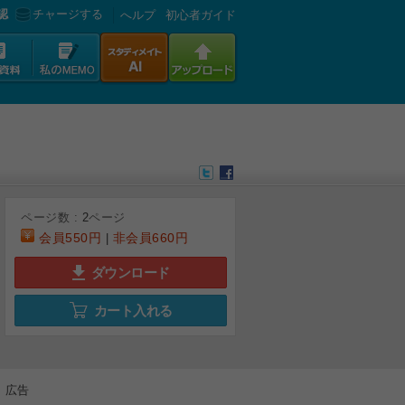
認
チャージする
へルプ
初心者ガイド
ページ数 :
2
ページ
会員
550円
非会員
660円
|
ダウンロード
カート入れる
広告