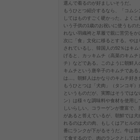
選んで着るのが好ましいそうだ。
もうひとつ紹介するなら、「コムシ
してはものすごく硬かった。よくこ
いう子供の1歳のお祝いに使うもの
れない羽織袴と草履で親に苦労をか
次に「食」文化に移るとする。やは
されているし、韓国人の92％はキ
げると、カッキムチ（高菜のキムチ
チ）などである。このように朝鮮人
キムチという唐辛子のキムチである
は…。朝鮮人はかなりのキムチ好き
もうひとつは「犬肉」（タンコギ）
というものだが、実際はそうではな
ン）は様々な調味料や食材を使用し
しいらしい。コラーゲンが豊富で、
があると答えているが、朝鮮では犬
れるのは犬の肉、もしくはアヒルの
番にランクが下がるそうだ。牛は普
て食するので、肉のランクとしては