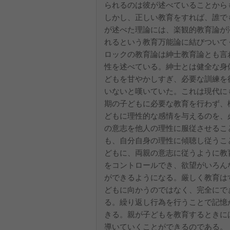
られるのは彼が述べていることから
しかし、正しい教育をすれば、誰で
が述べた理論には、楽観的教育論が
れるという教育万能論に結びついて
ロックの教育論は紳士教育論とも言
性を述べている。紳士とは健全な身
どもを甘やかしすぎ、必要な訓練を
いないと嘆いていた。これは現代に
期の子どもに必要な教育を行わず、
どもに理性的な感情を与えるのを、
の意志を他人の理性に服従させるこ
も、自分自身の理性に傾聴し従うこ
どもに、両親の意志に従うように教
をコントロールでき、欲望がいろん
ができるようになる。厳しく教育は
どもに向かうのではなく、完全にで
る。繰り返し行為を行うことで記憶
きる。親が子どもを教育するときに
導いていくことができるのである。