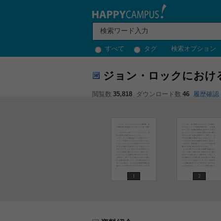
すべて
タグ
検索オプション
ジョン・ロックにおけ
閲覧数
35,818
ダウンロード数
46
履歴確認
1
2