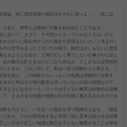
教育論、特に慣習形成や賞罰法を中心に述べよ。」（第二設
）であり、教育とは精神に印象を刻み込むことである」
るにおいて、タブラ・ラサ説から入っていかなくてはいけな
まれながらに刻み付けられた観念や原理はないという考えのこ
みれば文字をまったく欠いた白紙で、観念は少しもないと想定
備えるようになるか。人間の忙しく果てしない心像が心にほと
、あの膨大な貯えを心のどこから得るか。どこから心は理知的
のにするか。これに対して、私は一語で経験からと答える。こ
根底を持ち、この経験からいっさいの知識は究極的に由来す
生まれた時はまだ何の観念も持っていない白紙の状態なので、
するようになるという。ロックは子どもの教育は経験的な訓練
じて、さまざまな知識や経験が心の白紙に書き込まれるのであ
経験を与えると、一生誤った観念を持つ危険性もある。「観念
っており、それが慣習化すると非常に強く思考を誤らせる結果
正しい方法で正しい知識と観念を子どもに教育することが求め