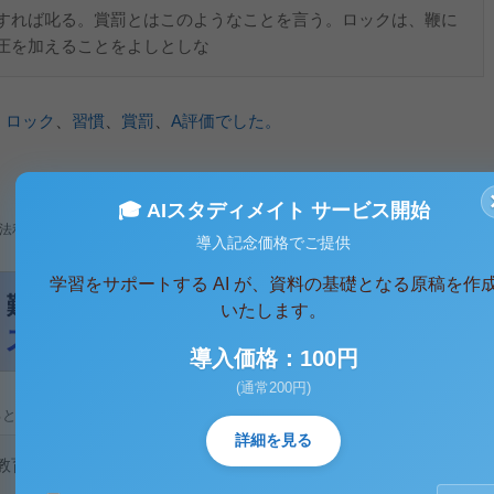
すれば叱る。賞罰とはこのようなことを言う。ロックは、鞭に
圧を加えることをよしとしな
、
ロック
、
習慣
、
賞罰
、
A評価でした。
🎓 AIスタディメイト サービス開始
法利用、無断転載・配布は著作権法違反となります。
導入記念価格でご提供
学習をサポートする AI が、資料の基礎となる原稿を作
いたします。
導入価格：100円
(通常200円)
ると、テキストデータがみえます。 )
詳細を見る
教育論、特に慣習形成や賞罰法を中心に述べよ。」（第二設