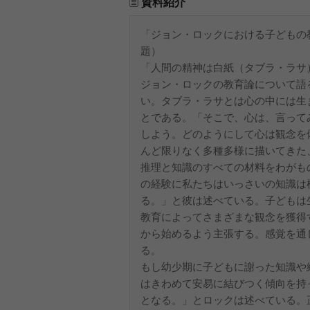
資料紹介
「ジョン・ロックにおける子どもの
題）
「人間の精神は白紙（タブラ・ラサ
ジョン・ロックの教育論について語
い。タブラ・ラサとは心の中には生
とである。「そこで、心は、言って
しよう。どのようにして心は観念を
んど限りなく多種多様に描いてきた
推理と知識のすべての材料をわがも
の経験に私たちはいっさいの知識は
る。」と彼は述べている。子どもは
教育によってさまざまな観念を獲得
から始めるよう主張する。感覚を通
る。
もし幼少期に子どもに謝った知識や
はきわめて安易に結びつく傾向を持
となる。」とロックは述べている。