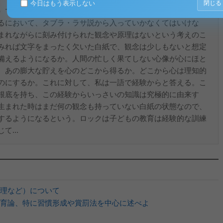
今日はもう表示しない
閉じる
）であり、教育とは精神に印象を刻み込むことである」
るにおいて、タブラ・ラサ説から入っていかなくてはいけな
まれながらに刻み付けられた観念や原理はないという考えのこ
みれば文字をまったく欠いた白紙で、観念は少しもないと想定
備えるようになるか。人間の忙しく果てしない心像が心にほと
、あの膨大な貯えを心のどこから得るか。どこから心は理知的
のにするか。これに対して、私は一語で経験からと答える。こ
根底を持ち、この経験からいっさいの知識は究極的に由来す
生まれた時はまだ何の観念も持っていない白紙の状態なので、
するようになるという。ロックは子どもの教育は経験的な訓練
...
理など）について
育論、特に習慣形成や賞罰法を中心に述べよ