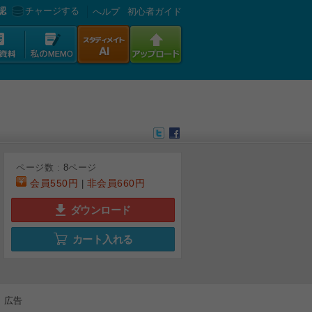
認
チャージする
へルプ
初心者ガイド
ページ数 :
8
ページ
会員
550円
非会員
660円
|
ダウンロード
カート入れる
6
7
8
広告