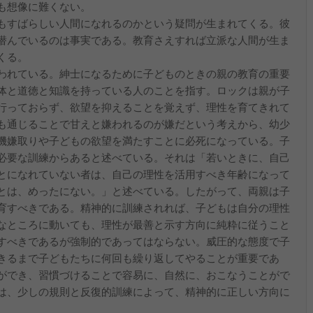
も想像に難くない。
もすばらしい人間になれるのかという疑問が生まれてくる。彼
潜んでいるのは事実である。教育さえすれば立派な人間が生ま
くる。
われている。紳士になるために子どものときの親の教育の重要
体と道徳と知識を持っている人のことを指す。ロックは親が子
行っておらず、欲望を抑えることを覚えず、理性を育てきれて
も通じることで甘えと嫌われるのが嫌だという考えから、幼少
機嫌取りや子どもの欲望を満たすことに必死になっている。子
必要な訓練からあると述べている。それは「若いときに、自己
とになれていない者は、自己の理性を活用すべき年齢になって
とは、めったにない。」と述べている。したがって、両親は子
育すべきである。精神的に訓練されれば、子どもは自分の理性
なところに動いても、理性が最善と示す方向に純粋に従うこと
すべきであるが強制的であってはならない。威圧的な態度で子
きるまで子どもたちに何回も繰り返してやることが重要であ
ができ、習慣づけることで容易に、自然に、おこなうことがで
は、少しの規則と反復的訓練によって、精神的に正しい方向に