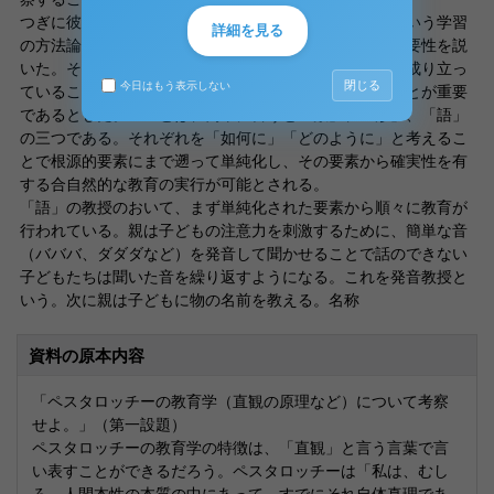
つぎに彼の理論の中で注目すべき点は「直感のABC」という学習
詳細を見る
の方法論であろう。上記に示したとおり、彼は直観の重要性を説
いた。その中でさらに彼は直観が三つの根本的要素から成り立っ
閉じる
今日はもう表示しない
ていることを発見しその三つの基礎的部分を学習することが重要
であるとした。三つとは、簡単に言うと「数」、「形」、「語」
の三つである。それぞれを「如何に」「どのように」と考えるこ
とで根源的要素にまで遡って単純化し、その要素から確実性を有
する合自然的な教育の実行が可能とされる。
「語」の教授のおいて、まず単純化された要素から順々に教育が
行われている。親は子どもの注意力を刺激するために、簡単な音
（バババ、ダダダなど）を発音して聞かせることで話のできない
子どもたちは聞いた音を繰り返すようになる。これを発音教授と
いう。次に親は子どもに物の名前を教える。名称
資料の原本内容
「ペスタロッチーの教育学（直観の原理など）について考察
せよ。」（第一設題）
ペスタロッチーの教育学の特徴は、「直観」と言う言葉で言
い表すことができるだろう。ペスタロッチーは「私は、むし