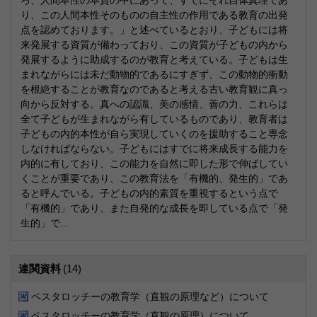
ろ、人間本性の本質の中にあって、すでにそれ自体真理であ
り、この人間本性そのものの自主性の作用である教育の出発
点を認めております。」と述べているとおり、子どもには将
来発展する資質が備わっており、この資質が子どもの内から
発展するように助成するのが教育と考えている。子どもは生
まれながらには未だ動物的であるにすぎず、この動物的衝動
を根絶することが教育なのであると考える古い教育観に真っ
向から反対する。真への認識、美の感情、善の力、これらは
全て子どもが生まれながら有しているものであり、教育者は
子どもの内的本性が自ら実現していくのを援助すること専念
しなければならない。子どもにはすでに将来成長する能力を
内的に有しており、この能力を自然に即した形で伸ばしてい
くことが重要であり、この教育法を「有機的、発生的」であ
ると呼んでいる。子どもの内的素質を重視するという点で
「有機的」であり、また自発的な成長を即している点で「発
生的」で...
連関資料
(14)
ペスタロッチーの教育学（直観の原理など）について
ペスタロッチーの教育学（直観の原理）について