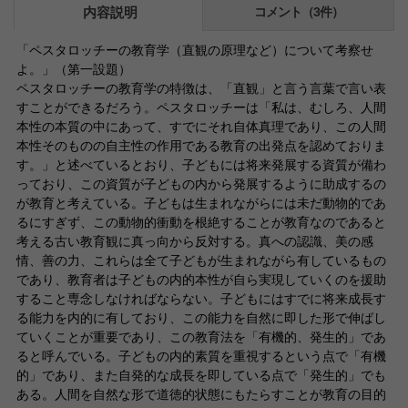
内容説明
コメント（3件）
「ペスタロッチーの教育学（直観の原理など）について考察せ
よ。」（第一設題）
ペスタロッチーの教育学の特徴は、「直観」と言う言葉で言い表
すことができるだろう。ペスタロッチーは「私は、むしろ、人間
本性の本質の中にあって、すでにそれ自体真理であり、この人間
本性そのものの自主性の作用である教育の出発点を認めておりま
す。」と述べているとおり、子どもには将来発展する資質が備わ
っており、この資質が子どもの内から発展するように助成するの
が教育と考えている。子どもは生まれながらには未だ動物的であ
るにすぎず、この動物的衝動を根絶することが教育なのであると
考える古い教育観に真っ向から反対する。真への認識、美の感
情、善の力、これらは全て子どもが生まれながら有しているもの
であり、教育者は子どもの内的本性が自ら実現していくのを援助
すること専念しなければならない。子どもにはすでに将来成長す
る能力を内的に有しており、この能力を自然に即した形で伸ばし
ていくことが重要であり、この教育法を「有機的、発生的」であ
ると呼んでいる。子どもの内的素質を重視するという点で「有機
的」であり、また自発的な成長を即している点で「発生的」でも
ある。人間を自然な形で道徳的状態にもたらすことが教育の目的