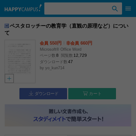
検索ワード入力
ペスタロッチーの教育学（直観の原理など）につい
て
550円
l
660円
会員
非会員
Microsoft® Office Word
8
12,729
ページ数
閲覧数
47
ダウンロード数
by
yo_kun714
ダウンロード
カート