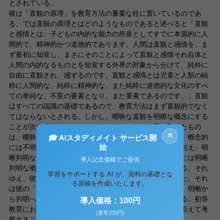
とされている。
彼は「直観の原理」を教育方法の重要な柱に置いているのであ
る。では直観の原理とはどのようなものであると述べると「直観
と感情とは、子どもの内的な能力の所産としてすでに本源的に人
間的で、精神的かつ道徳的であります。人間は直観と感情を、ま
ず最初に知覚し、まさにそのことによって直観と感情それ自体と
人間の内的なるものとを知覚する外界の対象から分けて、純粋に
自由に直観され、感ずるのです。直観と感情とは児童と人類の純
粋に人間的な、純粋に精神的な、また純粋に道徳的な文化のすべ
ての単純な、不変の要素となり、また要素であるのです。」直観
はすべての認識の基礎であるので、教育方法はまず直観的でなく
てはならないとされる。しかし、曖昧な直観を明瞭な概念にする
ことが次に求められる。それは、直観において受け取ったもの
×
は、曖昧で混乱しているからだ。直観はまだ素材であり、概念的
🎓 AIスタディメイト サービス開
始
には不明瞭であるので、直観を分離、結合して、秩序を与え、明
晰判明な概念にまで高めることが求められる。彼が言うには明晰
導入記念価格でご提供
判明な概念にまで、高めるという作業が必要になってくる。それ
学習をサポートする AI が、資料の基礎とな
ゆえ、彼の教育方法は段階的・漸次的な教育方でもあった。それ
る原稿を作成いたします。
は彼の「我々の認識は混沌から規定へ、規定から明晰へ、明晰か
ら判明へと進むのです。」ということからも明らかである。初等
導入価格：100円
教育において「直観の原理」という彼の教育法を中心に沿えて考
(通常200円)
察することが求められるではないだろうか。