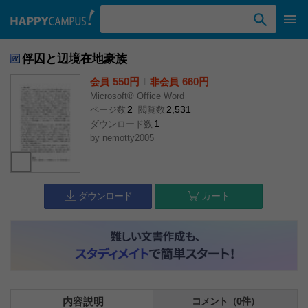
検索ワード入力
俘囚と辺境在地豪族
550円
l
660円
会員
非会員
Microsoft® Office Word
2
2,531
ページ数
閲覧数
1
ダウンロード数
by
nemotty2005
ダウンロード
カート
内容説明
コメント（0件）