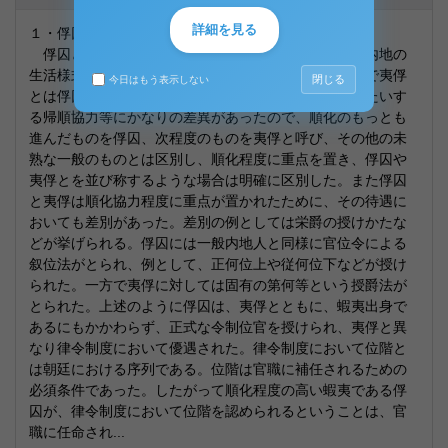
詳細を見る
１・俘囚と夷俘
俘囚とは、もともと蝦夷であるが、そのうちで特に内地の
生活様式に慣れてしまったもののことを指した。一方で夷俘
閉じる
今日はもう表示しない
とは俘囚と比較し、生活様式なり生活態度、体制側にたいす
る帰順協力等にかなりの差異があったので、順化のもっとも
進んだものを俘囚、次程度のものを夷俘と呼び、その他の未
熟な一般のものとは区別し、順化程度に重点を置き、俘囚や
夷俘とを並び称するような場合は明確に区別した。また俘囚
と夷俘は順化協力程度に重点が置かれたために、その待遇に
おいても差別があった。差別の例としては栄爵の授けかたな
どが挙げられる。俘囚には一般内地人と同様に官位令による
叙位法がとられ、例として、正何位上や従何位下などが授け
られた。一方で夷俘に対しては固有の第何等という授爵法が
とられた。上述のように俘囚は、夷俘とともに、蝦夷出身で
あるにもかかわらず、正式な令制位官を授けられ、夷俘と異
なり律令制度において優遇された。律令制度において位階と
は朝廷における序列である。位階は官職に補任されるための
必須条件であった。したがって順化程度の高い蝦夷である俘
囚が、律令制度において位階を認められるということは、官
職に任命され...