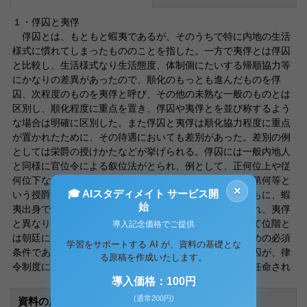
１・俘囚と夷俘
俘囚とは、もともと蝦夷であるが、そのうちで特に内地の生活
様式に慣れてしまったもののことを指した。一方で夷俘とは俘囚
と比較し、生活様式なり生活態度、体制側にたいする帰順協力等
にかなりの差異があったので、順化のもっとも進んだものを俘
囚、次程度のものを夷俘と呼び、その他の未熟な一般のものとは
区別し、順化程度に重点を置き、俘囚や夷俘とを並び称するよう
な場合は明確に区別した。また俘囚と夷俘は順化協力程度に重点
が置かれたために、その待遇においても差別があった。差別の例
としては栄爵の授けかたなどが挙げられる。俘囚には一般内地人
と同様に官位令による叙位法がとられ、例として、正何位上や従
何位下などが授けられた。一方で夷俘に対しては固有の第何等と
×
🎓 AIスタディメイト サービス開
いう授爵法がとられた。上述のように俘囚は、夷俘とともに、蝦
始
夷出身であるにもかかわらず、正式な令制位官を授けられ、夷俘
と異なり律令制度において優遇された。律令制度において位階と
導入記念価格でご提供
は朝廷における序列である。位階は官職に補任されるための必須
学習をサポートする AI が、資料の基礎とな
条件であった。したがって順化程度の高い蝦夷である俘囚が、律
る原稿を作成いたします。
令制度において位階を認められるということは、官職に任命され
導入価格：100円
(通常200円)
資料の原本内容