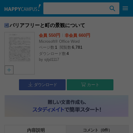
検索ワード入力
バリアフリーと町の景観について
550円
l
660円
会員
非会員
Microsoft® Office Word
1
6,781
ページ数
閲覧数
4
ダウンロード数
by
sjtjd1117
ダウンロード
カート
内容説明
コメント（0件）