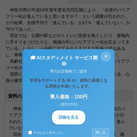
神奈川県の平成14年度年度末共同広報により、「歩道のバリア
フリー化が進んでいると思いますか？」という調査が行われた。
その結果、全国平均で「進んでいる」が17％「進んでいない」が
70％であった。
現在では、公園や駅などのトイレに段差を無くしたり、建物内
に手すりをつけたりと、地域の中にバリアフリー化が広まってき
ている。しかし、一歩町に出てみるとまだまだ段差は沢山ある
し、車椅子用のスロープなどを設置している建物も少ない。
×
🎓 AIスタディメイト サービス開
高齢社会となっている現在だが、なぜ日本はまだまだバリアフ
始
リー化が充分ではないのだろうか。
導入記念価格でご提供
原因として、まず一つ目は、日本人の価値観が挙げられる。心
身が健常でお金や物を生産で
学習をサポートする AI が、資料の基礎とな
る原稿を作成いたします。
資料の原本内容
導入価格：100円
(通常200円)
神奈川県の平成14年度年度末共同広報により、「歩道のバ
リアフリー化が進んでいると思いますか？」という調査が行
詳細を見る
われた。その結果、全国平均で「進んでいる」が17％「進ん
でいない」が70％であった。
閉じる
今日はもう表示しない
現在では、公園や駅などのトイレに段差を無くしたり、建